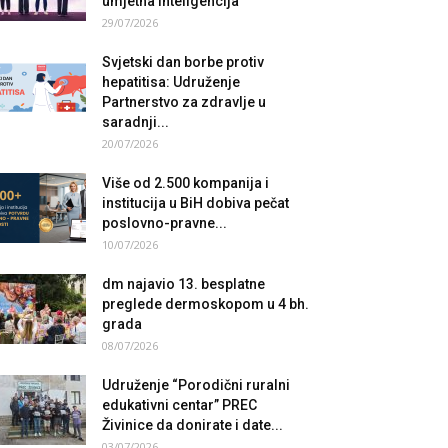
umjetna inteligencija
29/07/2026
Svjetski dan borbe protiv
hepatitisa: Udruženje
Partnerstvo za zdravlje u
saradnji...
20/07/2026
Više od 2.500 kompanija i
institucija u BiH dobiva pečat
poslovno-pravne...
10/07/2026
dm najavio 13. besplatne
preglede dermoskopom u 4 bh.
grada
08/07/2026
Udruženje “Porodični ruralni
edukativni centar” PREC
Živinice da donirate i date...
03/07/2026