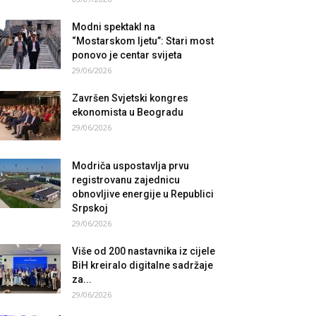
Modni spektakl na
“Mostarskom ljetu”: Stari most
ponovo je centar svijeta
29/06/2026
Završen Svjetski kongres
ekonomista u Beogradu
29/06/2026
Modriča uspostavlja prvu
registrovanu zajednicu
obnovljive energije u Republici
Srpskoj
29/06/2026
Više od 200 nastavnika iz cijele
BiH kreiralo digitalne sadržaje
za...
29/06/2026