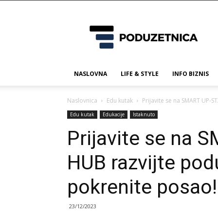
Poduzetnica.ba
NASLOVNA
LIFE & STYLE
INFO BIZNIS
Naslovnica
Edu kutak
Prijavite se na SMART UP-ST
Edu kutak
Edukacije
Istaknuto
Prijavite se na
HUB razvijte podu
pokrenite posao!
23/12/2023