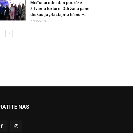
Međunarodni dan podrške
žrtvama torture: Održana panel
diskusija „Razbijmo tišinu –...
27/06/2026
RATITE NAS