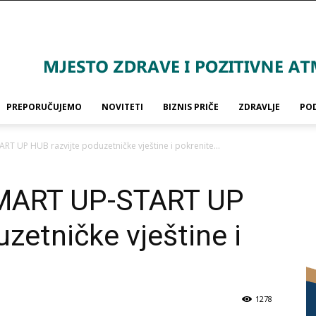
PREPORUČUJEMO
NOVITETI
BIZNIS PRIČE
ZDRAVLJE
PO
ART UP HUB razvijte poduzetničke vještine i pokrenite...
 SMART UP-START UP
zetničke vještine i
1278