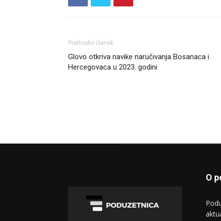
Prethodni članak
Glovo otkriva navike naručivanja Bosanaca i
Hercegovaca u 2023. godini
O p
Podu
aktu