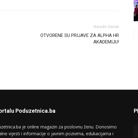
Naredni članak
OTVORENE SU PRIJAVE ZA ALPHA HR
AKADEMIJU!
ortalu Poduzetnica.ba
P
zetnica.ba je online magazin za poslovnu ženu. Donosimo
alne vijesti i informacije o javnim pozivima, edukacijama i