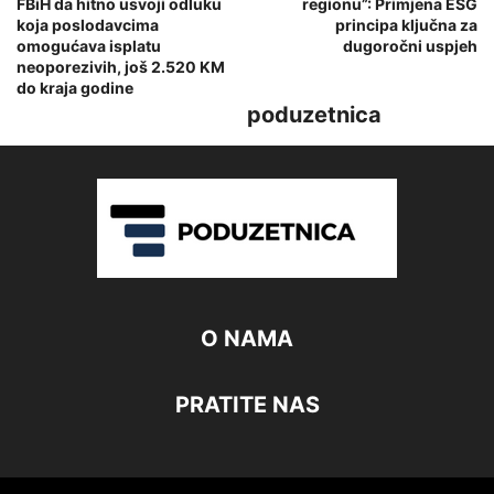
FBiH da hitno usvoji odluku
regionu”: Primjena ESG
koja poslodavcima
principa ključna za
omogućava isplatu
dugoročni uspjeh
neoporezivih, još 2.520 KM
do kraja godine
poduzetnica
O NAMA
PRATITE NAS