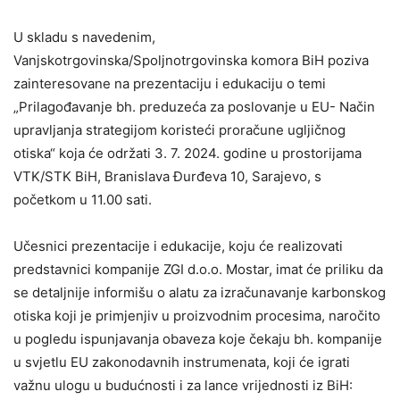
U skladu s navedenim,
Vanjskotrgovinska/Spoljnotrgovinska komora BiH poziva
zainteresovane na prezentaciju i edukaciju o temi
„Prilagođavanje bh. preduzeća za poslovanje u EU- Način
upravljanja strategijom koristeći proračune ugljičnog
otiska“ koja će održati 3. 7. 2024. godine u prostorijama
VTK/STK BiH, Branislava Đurđeva 10, Sarajevo, s
početkom u 11.00 sati.
Učesnici prezentacije i edukacije, koju će realizovati
predstavnici kompanije ZGI d.o.o. Mostar, imat će priliku da
se detaljnije informišu o alatu za izračunavanje karbonskog
otiska koji je primjenjiv u proizvodnim procesima, naročito
u pogledu ispunjavanja obaveza koje čekaju bh. kompanije
u svjetlu EU zakonodavnih instrumenata, koji će igrati
važnu ulogu u budućnosti i za lance vrijednosti iz BiH: