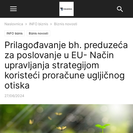
Naslovnica
INFO biznis
Biznis novosti
INFO biznis
Biznis novosti
Prilagođavanje bh. preduzeća
za poslovanje u EU- Način
upravljanja strategijom
koristeći proračune ugljičnog
otiska
27/06/2024