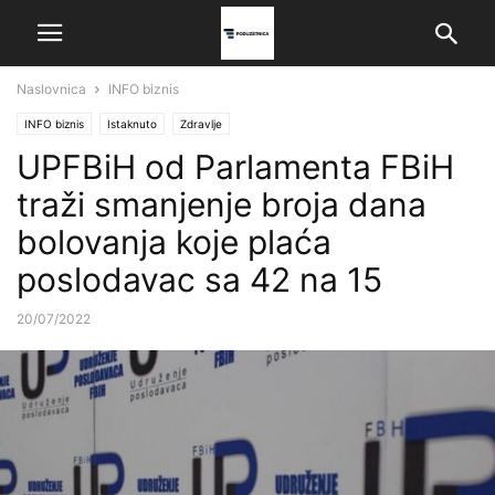
Naslovnica
INFO biznis
INFO biznis
Istaknuto
Zdravlje
UPFBiH od Parlamenta FBiH
traži smanjenje broja dana
bolovanja koje plaća
poslodavac sa 42 na 15
20/07/2022