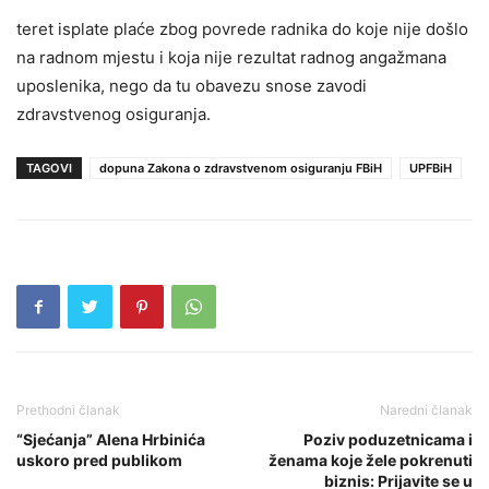
teret isplate plaće zbog povrede radnika do koje nije došlo
na radnom mjestu i koja nije rezultat radnog angažmana
uposlenika, nego da tu obavezu snose zavodi
zdravstvenog osiguranja.
TAGOVI
dopuna Zakona o zdravstvenom osiguranju FBiH
UPFBiH
Prethodni članak
Naredni članak
“Sjećanja” Alena Hrbinića
Poziv poduzetnicama i
uskoro pred publikom
ženama koje žele pokrenuti
biznis: Prijavite se u