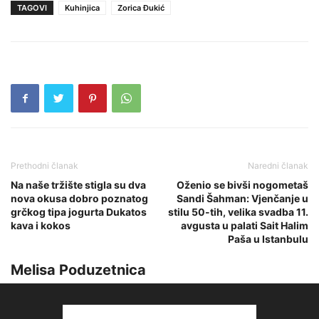
TAGOVI
Kuhinjica
Zorica Đukić
Prethodni članak
Naredni članak
Na naše tržište stigla su dva
Oženio se bivši nogometaš
nova okusa dobro poznatog
Sandi Šahman: Vjenčanje u
grčkog tipa jogurta Dukatos
stilu 50-tih, velika svadba 11.
kava i kokos
avgusta u palati Sait Halim
Paša u Istanbulu
Melisa Poduzetnica