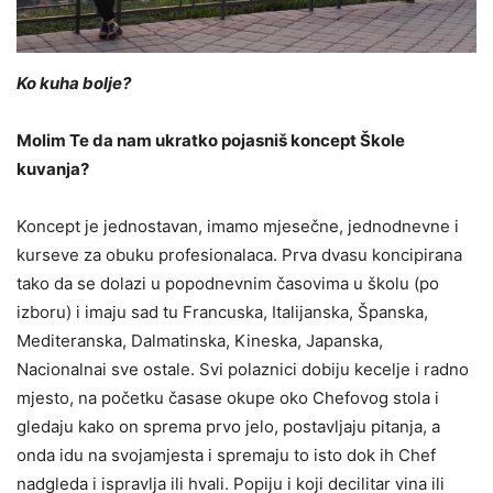
Ko kuha bolje?
Molim Te da nam ukratko pojasniš koncept Škole
kuvanja?
Koncept je jednostavan, imamo mjesečne, jednodnevne i
kurseve za obuku profesionalaca. Prva dvasu koncipirana
tako da se dolazi u popodnevnim časovima u školu (po
izboru) i imaju sad tu Francuska, Italijanska, Španska,
Mediteranska, Dalmatinska, Kineska, Japanska,
Nacionalnai sve ostale. Svi polaznici dobiju kecelje i radno
mjesto, na početku časase okupe oko Chefovog stola i
gledaju kako on sprema prvo jelo, postavljaju pitanja, a
onda idu na svojamjesta i spremaju to isto dok ih Chef
nadgleda i ispravlja ili hvali. Popiju i koji decilitar vina ili