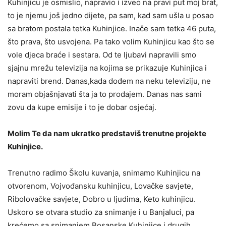
Kuhinjicu je osmislio, napravio i izveo na pravi put moj brat,
to je njemu još jedno dijete, pa sam, kad sam ušla u posao
sa bratom postala tetka Kuhinjice. Inače sam tetka 46 puta,
što prava, što usvojena. Pa tako volim Kuhinjicu kao što se
vole djeca braće i sestara. Od te ljubavi napravili smo
sjajnu mrežu televizija na kojima se prikazuje Kuhinjica i
napraviti brend. Danas,kada dođem na neku televiziju, ne
moram objašnjavati šta ja to prodajem. Danas nas sami
zovu da kupe emisije i to je dobar osjećaj.
Molim Te da nam ukratko predstaviš trenutne projekte
Kuhinjice.
Trenutno radimo Školu kuvanja, snimamo Kuhinjicu na
otvorenom, Vojvođansku kuhinjicu, Lovačke savjete,
Ribolovačke savjete, Dobro u ljudima, Keto kuhinjicu.
Uskoro se otvara studio za snimanje i u Banjaluci, pa
krećemo sa snimanjem Bosanske Kuhinjice i drugih