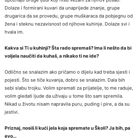
Dolaze i formirani kuvari da unaprijede znanje, grupe
drugarica da se provedu, grupe muškaraca da pobjegnu od
žena i steknu nezavisnost od njihove kuhinje. Dolaze svi i
hvala im.
Kakva si Ti u kuhinji? Šta rado spremaš? Ima li nešto da bi
voljela naučiti da kuhaš, a nikako ti ne ide?
Odlično se snalazim ako pričamo o dijelu kad treba sjesti i
pojesti. Što se tiče kuvanja, dobro se snalazim. Dala bih
sebi slabu trojku. Volim spremati za prijatelje, to me raduje,
volim gledati ljude da uživaju u tome što sam spremila.
Nikad u životu nisam napravila puru, puding i pire, a da su
jestivi.
Priznaj, nosiš li kući jela koja spremate u Školi? Ja bih, pa
evo…