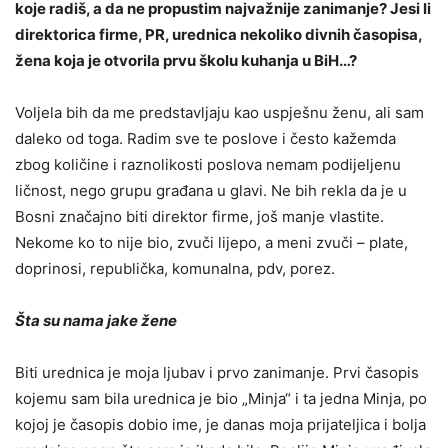
koje radiš, a da ne propustim najvažnije zanimanje? Jesi li
direktorica firme, PR, urednica nekoliko divnih časopisa,
žena koja je otvorila prvu školu kuhanja u BiH…?
Voljela bih da me predstavljaju kao uspješnu ženu, ali sam
daleko od toga. Radim sve te poslove i često kažemda
zbog količine i raznolikosti poslova nemam podijeljenu
ličnost, nego grupu građana u glavi. Ne bih rekla da je u
Bosni značajno biti direktor firme, još manje vlastite.
Nekome ko to nije bio, zvuči lijepo, a meni zvuči – plate,
doprinosi, republička, komunalna, pdv, porez.
Šta su nama jake žene
Biti urednica je moja ljubav i prvo zanimanje. Prvi časopis
kojemu sam bila urednica je bio „Minja“ i ta jedna Minja, po
kojoj je časopis dobio ime, je danas moja prijateljica i bolja