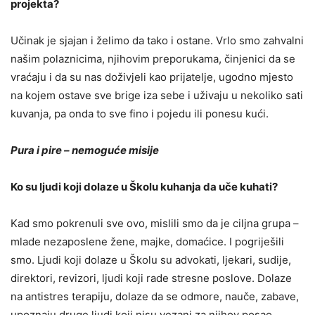
projekta?
Učinak je sjajan i želimo da tako i ostane. Vrlo smo zahvalni
našim polaznicima, njihovim preporukama, činjenici da se
vraćaju i da su nas doživjeli kao prijatelje, ugodno mjesto
na kojem ostave sve brige iza sebe i uživaju u nekoliko sati
kuvanja, pa onda to sve fino i pojedu ili ponesu kući.
Pura i pire – nemoguće misije
Ko su ljudi koji dolaze u Školu kuhanja da uče kuhati?
Kad smo pokrenuli sve ovo, mislili smo da je ciljna grupa –
mlade nezaposlene žene, majke, domaćice. I pogriješili
smo. Ljudi koji dolaze u Školu su advokati, ljekari, sudije,
direktori, revizori, ljudi koji rade stresne poslove. Dolaze
na antistres terapiju, dolaze da se odmore, nauče, zabave,
upoznaju druge ljudi koji nisu vezani za njihov posao.