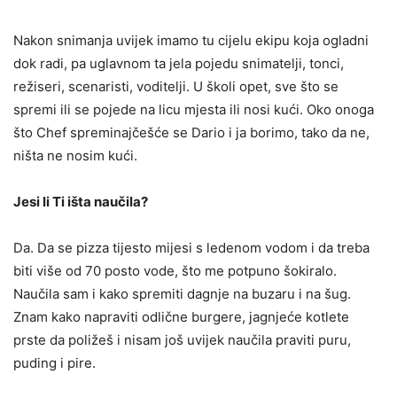
Nakon snimanja uvijek imamo tu cijelu ekipu koja ogladni
dok radi, pa uglavnom ta jela pojedu snimatelji, tonci,
režiseri, scenaristi, voditelji. U školi opet, sve što se
spremi ili se pojede na licu mjesta ili nosi kući. Oko onoga
što Chef spreminajčešće se Dario i ja borimo, tako da ne,
ništa ne nosim kući.
Jesi li Ti išta naučila?
Da. Da se pizza tijesto mijesi s ledenom vodom i da treba
biti više od 70 posto vode, što me potpuno šokiralo.
Naučila sam i kako spremiti dagnje na buzaru i na šug.
Znam kako napraviti odlične burgere, jagnjeće kotlete
prste da poližeš i nisam još uvijek naučila praviti puru,
puding i pire.