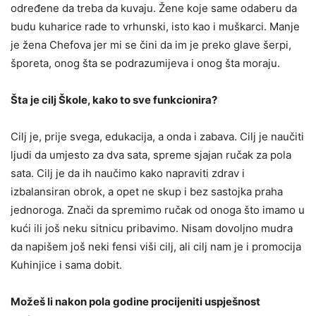
određene da treba da kuvaju. Žene koje same odaberu da
budu kuharice rade to vrhunski, isto kao i muškarci. Manje
je žena Chefova jer mi se čini da im je preko glave šerpi,
šporeta, onog šta se podrazumijeva i onog šta moraju.
Šta je cilj Škole, kako to sve funkcionira?
Cilj je, prije svega, edukacija, a onda i zabava. Cilj je naučiti
ljudi da umjesto za dva sata, spreme sjajan ručak za pola
sata. Cilj je da ih naučimo kako napraviti zdrav i
izbalansiran obrok, a opet ne skup i bez sastojka praha
jednoroga. Znači da spremimo ručak od onoga što imamo u
kući ili još neku sitnicu pribavimo. Nisam dovoljno mudra
da napišem još neki fensi viši cilj, ali cilj nam je i promocija
Kuhinjice i sama dobit.
Možeš li nakon pola godine procijeniti uspješnost