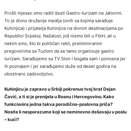
Prošli mjesec smo radili šesti Gastro-turizam na Jahorini.
To je divno druženje medija (onih sa kojima sarađuje
Kuhinjica) i prijatelja Kuhinjice na divnim destinacijama po
Republici Srpskoj. Nažalost, još nismo bili u FbiH, ali u
nekim smo, što bi političari rekli, preliminiranim
pregovorima sa Tuzlom da se tamo organizuje gastro
turizam. Sarađujemo sa TV Slon i bogata sam i ponosna jer
ih poznajem i jer sarađujemo duže od deset godina na
obostrano zadovoljstvo.
Kuhinjicu je zapravo u Srbiji pokrenuo tvoj brat Dejan
Čavić, a ti si je prenijela u Bosnu i Hercegovinu. Kako
funkcionira jedna takva porodično-poslovna priča?
Nosite li nesporazume koji se neminovno dešavaju u poslu
– kući?