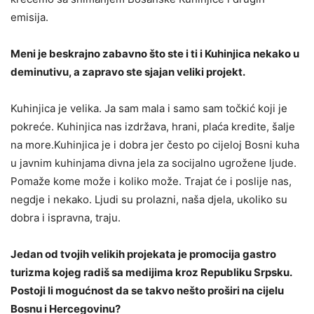
emisija.
Meni je beskrajno zabavno što ste i ti i Kuhinjica nekako u
deminutivu, a zapravo ste sjajan veliki projekt.
Kuhinjica je velika. Ja sam mala i samo sam točkić koji je
pokreće. Kuhinjica nas izdržava, hrani, plaća kredite, šalje
na more.Kuhinjica je i dobra jer često po cijeloj Bosni kuha
u javnim kuhinjama divna jela za socijalno ugrožene ljude.
Pomaže kome može i koliko može. Trajat će i poslije nas,
negdje i nekako. Ljudi su prolazni, naša djela, ukoliko su
dobra i ispravna, traju.
Jedan od tvojih velikih projekata je promocija gastro
turizma kojeg radiš sa medijima kroz Republiku Srpsku.
Postoji li mogućnost da se takvo nešto proširi na cijelu
Bosnu i Hercegovinu?