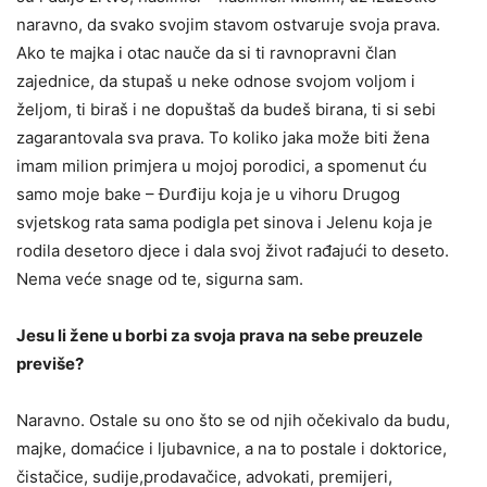
naravno, da svako svojim stavom ostvaruje svoja prava.
Ako te majka i otac nauče da si ti ravnopravni član
zajednice, da stupaš u neke odnose svojom voljom i
željom, ti biraš i ne dopuštaš da budeš birana, ti si sebi
zagarantovala sva prava. To koliko jaka može biti žena
imam milion primjera u mojoj porodici, a spomenut ću
samo moje bake – Đurđiju koja je u vihoru Drugog
svjetskog rata sama podigla pet sinova i Jelenu koja je
rodila desetoro djece i dala svoj život rađajući to deseto.
Nema veće snage od te, sigurna sam.
Jesu li žene u borbi za svoja prava na sebe preuzele
previše?
Naravno. Ostale su ono što se od njih očekivalo da budu,
majke, domaćice i ljubavnice, a na to postale i doktorice,
čistačice, sudije,prodavačice, advokati, premijeri,