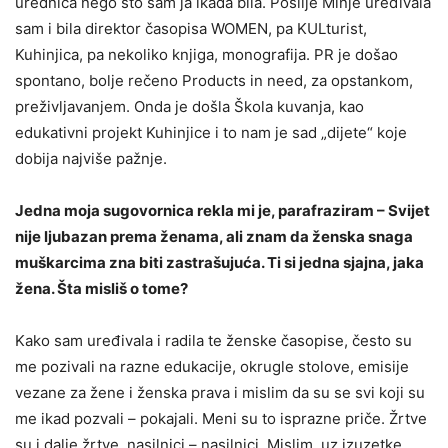
urednica nego što sam ja ikada bila. Poslije Minje uređivala
sam i bila direktor časopisa WOMEN, pa KULturist,
Kuhinjica, pa nekoliko knjiga, monografija. PR je došao
spontano, bolje rečeno Products in need, za opstankom,
preživljavanjem. Onda je došla Škola kuvanja, kao
edukativni projekt Kuhinjice i to nam je sad „dijete“ koje
dobija najviše pažnje.
Jedna moja sugovornica rekla mi je, parafraziram – Svijet
nije ljubazan prema ženama, ali znam da ženska snaga
muškarcima zna biti zastrašujuća. Ti si jedna sjajna, jaka
žena. Šta misliš o tome?
Kako sam uređivala i radila te ženske časopise, često su
me pozivali na razne edukacije, okrugle stolove, emisije
vezane za žene i ženska prava i mislim da su se svi koji su
me ikad pozvali – pokajali. Meni su to isprazne priče. Žrtve
su i dalje žrtve, nasilnici – nasilnici. Mislim, uz izuzetke