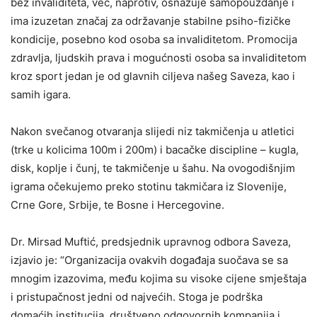
bez invaliditeta, već, naprotiv, osnažuje samopouzdanje i
ima izuzetan značaj za održavanje stabilne psiho-fizičke
kondicije, posebno kod osoba sa invaliditetom. Promocija
zdravlja, ljudskih prava i mogućnosti osoba sa invaliditetom
kroz sport jedan je od glavnih ciljeva našeg Saveza, kao i
samih igara.
Nakon svečanog otvaranja slijedi niz takmičenja u atletici
(trke u kolicima 100m i 200m) i bacačke discipline – kugla,
disk, koplje i čunj, te takmičenje u šahu. Na ovogodišnjim
igrama očekujemo preko stotinu takmičara iz Slovenije,
Crne Gore, Srbije, te Bosne i Hercegovine.
Dr. Mirsad Muftić, predsjednik upravnog odbora Saveza,
izjavio je: “Organizacija ovakvih događaja suočava se sa
mnogim izazovima, među kojima su visoke cijene smještaja
i pristupačnost jedni od najvećih. Stoga je podrška
domaćih institucija, društveno odgovornih kompanija i