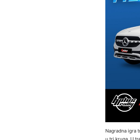
Nagradna igra tr
u tri kruga. U 