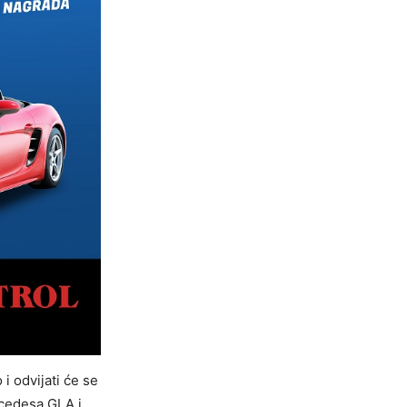
i odvijati će se
rcedesa GLA i