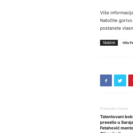
Više informacija
Natočite gorivo 
postanete vlasn
TAGOVI
Hifa P
Prethodni članak
Talentovani bok
preselio u Saraj
Fetahović mentor