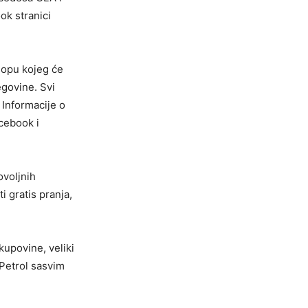
ok stranici
lopu kojeg će
egovine. Svi
 Informacije o
cebook i
ovoljnih
 gratis pranja,
kupovine, veliki
Petrol sasvim