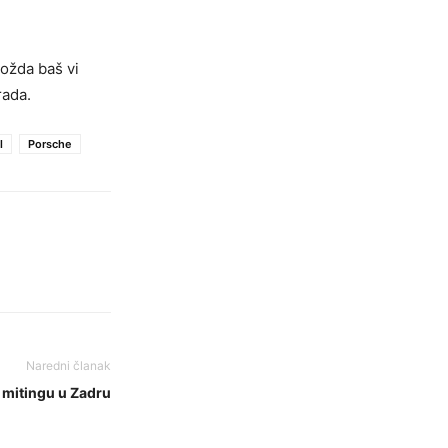
možda baš vi
rada.
l
Porsche
Naredni članak
a mitingu u Zadru