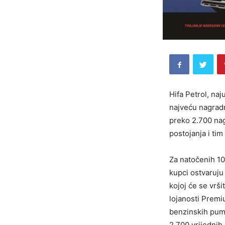
Hifa Petrol, na
najveću nagrad
preko 2.700 nag
postojanja i ti
Za natočenih 1
kupci ostvaruju
kojoj će se vrši
lojanosti Premi
benzinskih pump
2.700 vrijednih