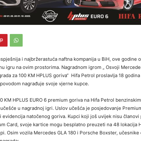
juspješnija i najbržerastuća naftna kompanija u BiH, ove godine 
nu igru na ovim prostorima. Nagradnom igrom „ Osvoji Mercede
rada za 100 KM HPLUS goriva“ Hifa Petrol proslavlja 18 godina
m povodom nagrađuje svoje vjerne kupce.
00 KM HPLUS EURO 6 premium goriva na Hifa Petrol benzinsk
 učešće u nagradnoj igri. Uslov učešća je posjedovanje Premium
ti evidencija natočenog goriva. Kupci koji još uvijek nisu članov
um Card, svoje kartice mogu besplatno preuzeti na 48 lokacija H
i. Osim vozila Mercedes GLA 180 i Porsche Boxster, učesnike 
 nagrada: