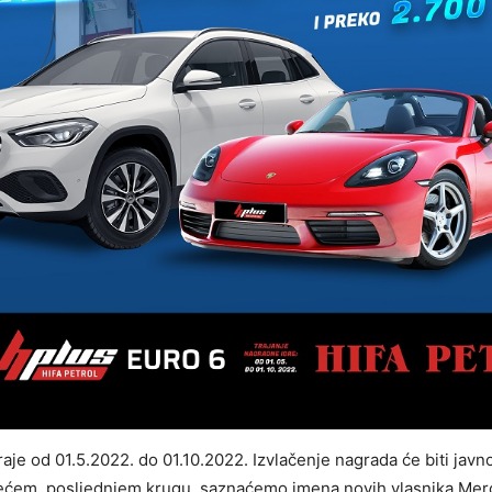
aje od 01.5.2022. do 01.10.2022. Izvlačenje nagrada će biti javno 
trećem, posljednjem krugu, saznaćemo imena novih vlasnika Me