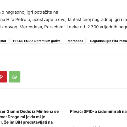
 o nagradnoj igri potražite na
na Hifa Petrolu, učestvujte u ovoj fantastičnoj nagradnoj igri i 
ik novog Mercedesa, Porschea ili neke od 2.700 vrijednih nag
etrol
HPLUS EURO 6 premium gorivo
Mercedes
Nagradna igra Hifa Petro
ser Gianni Dedić iz Minhena se
Plivači SPID-a izdominirali n
evo: Drago mi je da mi je
, želim BiH predstavljati na