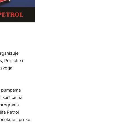
organizuje
s, Porsche i
 svoga
im pumpama
 kartice na
i programa
ifa Petrol
očekuje i preko