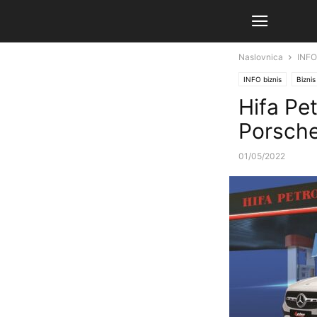
Naslovnica
INFO
INFO biznis
Biznis
Hifa Pe
Porsche
01/05/2022