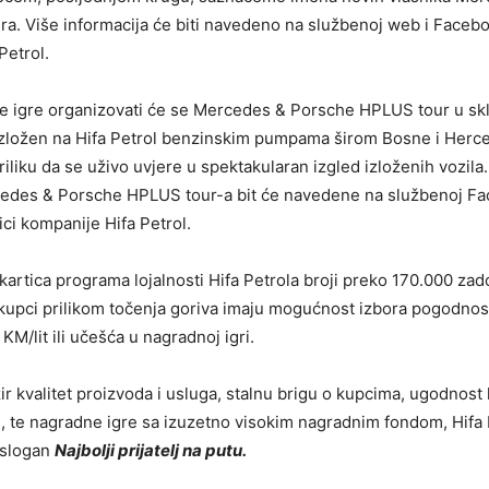
a. Više informacija će biti navedeno na službenoj web i Facebo
Petrol.
 igre organizovati će se Mercedes & Porsche HPLUS tour u sk
 izložen na Hifa Petrol benzinskim pumpama širom Bosne i Herc
riliku da se uživo uvjere u spektakularan izgled izloženih vozila.
edes & Porsche HPLUS tour-a bit će navedene na službenoj Fa
ici kompanije Hifa Petrol.
artica programa lojalnosti Hifa Petrola broji preko 170.000 zad
 kupci prilikom točenja goriva imaju mogućnost izbora pogodnosti
KM/lit ili učešća u nagradnoj igri.
ir kvalitet proizvoda i usluga, stalnu brigu o kupcima, ugodnost 
, te nagradne igre sa izuzetno visokim nagradnim fondom, Hifa 
 slogan
Najbolji prijatelj na putu.