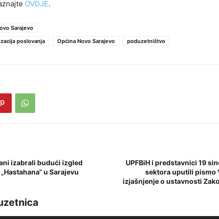
aznajte
OVDJE
.
ovo Sarajevo
lizacija poslovanja
Općina Novo Sarajevo
poduzetništvo
ni izabrali budući izgled
UPFBiH i predstavnici 19 sin
 „Hastahana“ u Sarajevu
sektora uputili pismo V
izjašnjenje o ustavnosti Zak
uzetnica