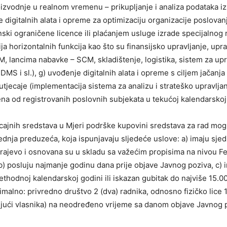
izvodnje u realnom vremenu – prikupljanje i analiza podataka iz r
nje digitalnih alata i opreme za optimizaciju organizacije poslov
nski ograničene licence ili plaćanjem usluge izrade specijalnog r
ja horizontalnih funkcija kao što su finansijsko upravljanje, upra
, lancima nabavke – SCM, skladištenje, logistika, sistem za upr
MS i sl.), g) uvođenje digitalnih alata i opreme s ciljem jačanja
 utjecaje (implementacija sistema za analizu i strateško upravljanje
ena od registrovanih poslovnih subjekata u tekućoj kalendarskoj
icajnih sredstava u Mjeri podrške kupovini sredstava za rad mogu 
ednja preduzeća, koja ispunjavaju sljedeće uslove: a) imaju sjediš
ajevo i osnovana su u skladu sa važećim propisima na nivou F
b) posluju najmanje godinu dana prije objave Javnog poziva, c) 
ethodnoj kalendarskoj godini ili iskazan gubitak do najviše 15.0
imalno: privredno društvo 2 (dva) radnika, odnosno fizičko lice 
ujući vlasnika) na neodređeno vrijeme sa danom objave Javnog 