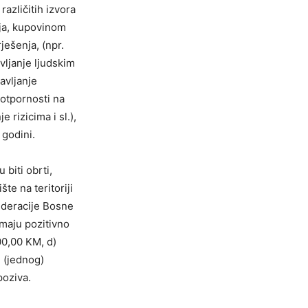
azličitih izvora
anja, kupovinom
ješenja, (npr.
vljanje ljudskim
avljanje
 otpornosti na
 rizicima i sl.),
 godini.
biti obrti,
te na teritoriji
ederacije Bosne
imaju pozitivno
00,00 KM, d)
1 (jednog)
poziva.