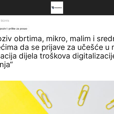
 biznis
pozivi i prilike za posao
oziv obrtima, mikro, malim i sred
ćima da se prijave za učešće u 
cija dijela troškova digitalizacij
nja“