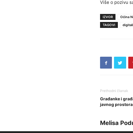
Više o pozivu s
IZVOR
Oćina N
TAGOVI
digita
Prethodni članak
Građanke i građa
javnog prostora
Melisa Pod