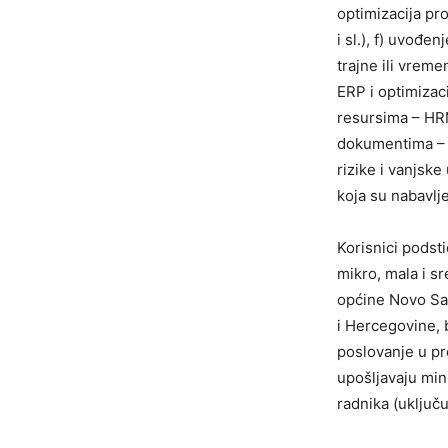
optimizacija pro
i sl.), f) uvođe
trajne ili vreme
ERP i optimizaci
resursima – HRM
dokumentima – D
rizike i vanjske
koja su nabavlj
Korisnici podst
mikro, mala i sr
općine Novo Sar
i Hercegovine, 
poslovanje u pr
upošljavaju min
radnika (uključ