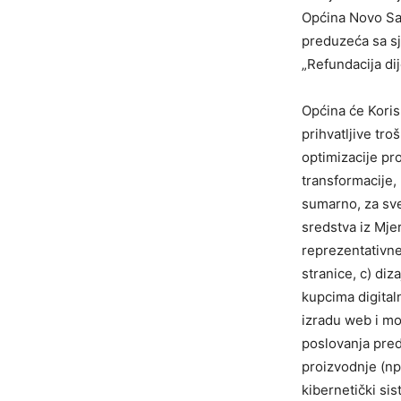
Općina Novo Sar
preduzeća sa sj
„Refundacija dij
Općina će Koris
prihvatljive tro
optimizacije pr
transformacije,
sumarno, za sve
sredstva iz Mjer
reprezentativne 
stranice, c) diz
kupcima digital
izradu web i mo
poslovanja pred
proizvodnje (npr
kibernetički si