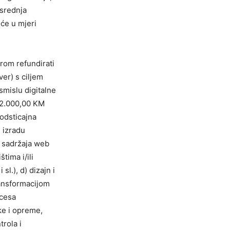
 srednja
šće u mjeri
rom refundirati
ver) s ciljem
smislu digitalne
 2.000,00 KM
odsticajna
i izradu
i sadržaja web
tima i/ili
.), d) dizajn i
ransformacijom
ocesa
ike i opreme,
rola i