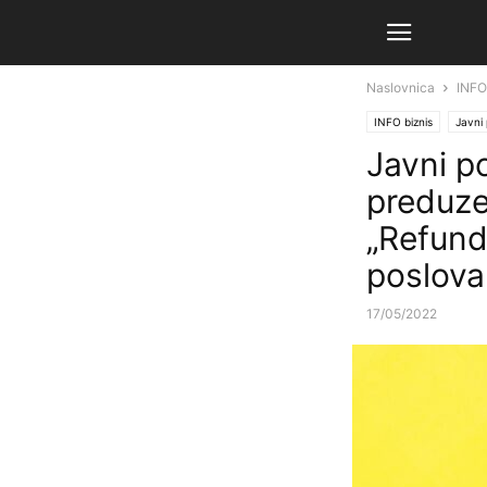
Naslovnica
INFO
INFO biznis
Javni 
Javni p
preduze
„Refunda
poslova
17/05/2022