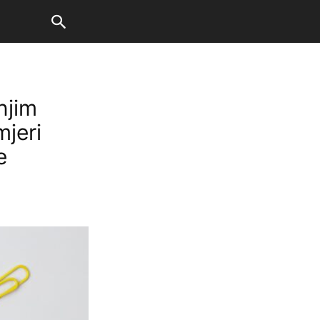
njim
mjeri
e