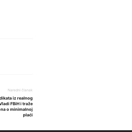
Naredni članak
dikata iz realnog
ladi FBiH i traže
ona o minimalnoj
plaći