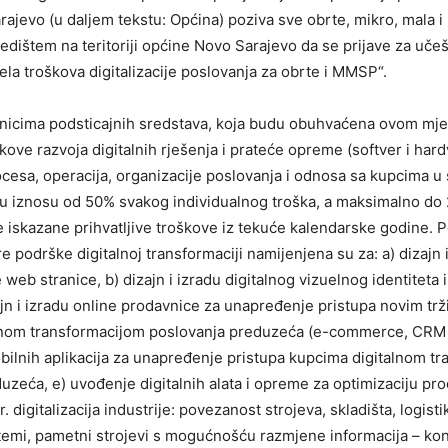
ajevo (u daljem tekstu: Općina) poziva sve obrte, mikro, mala i
edištem na teritoriji općine Novo Sarajevo da se prijave za uče
ela troškova digitalizacije poslovanja za obrte i MMSP“.
nicima podsticajnih sredstava, koja budu obuhvaćena ovom mje
škove razvoja digitalnih rješenja i prateće opreme (softver i hard
ocesa, operacija, organizacije poslovanja i odnosa sa kupcima u 
 u iznosu od 50% svakog individualnog troška, a maksimalno do
 iskazane prihvatljive troškove iz tekuće kalendarske godine. P
e podrške digitalnoj transformaciji namijenjena su za: a) dizajn 
web stranice, b) dizajn i izradu digitalnog vizuelnog identiteta 
ajn i izradu online prodavnice za unapređenje pristupa novim tržiš
nom transformacijom poslovanja preduzeća (e-commerce, CRM i sl
bilnih aplikacija za unapređenje pristupa kupcima digitalnom t
uzeća, e) uvođenje digitalnih alata i opreme za optimizaciju pr
. digitalizacija industrije: povezanost strojeva, skladišta, logist
stemi, pametni strojevi s mogućnošću razmjene informacija – kont