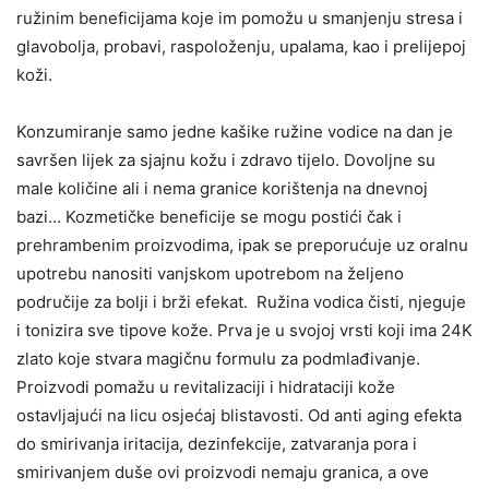
ružinim beneficijama koje im pomožu u smanjenju stresa i
glavobolja, probavi, raspoloženju, upalama, kao i prelijepoj
koži.
Konzumiranje samo jedne kašike ružine vodice na dan je
savršen lijek za sjajnu kožu i zdravo tijelo. Dovoljne su
male količine ali i nema granice korištenja na dnevnoj
bazi… Kozmetičke beneficije se mogu postići čak i
prehrambenim proizvodima, ipak se preporućuje uz oralnu
upotrebu nanositi vanjskom upotrebom na željeno
područije za bolji i brži efekat. Ružina vodica čisti, njeguje
i tonizira sve tipove kože. Prva je u svojoj vrsti koji ima 24K
zlato koje stvara magičnu formulu za podmlađivanje.
Proizvodi pomažu u revitalizaciji i hidrataciji kože
ostavljajući na licu osjećaj blistavosti. Od anti aging efekta
do smirivanja iritacija, dezinfekcije, zatvaranja pora i
smirivanjem duše ovi proizvodi nemaju granica, a ove