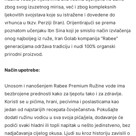
zbog svog izuzetnog mirisa, već i zbog kompleksnih
ljekovitih svojstava koje su istražene i dovedene do
vrhunca u tkzv. Perziji (Iran). Orijentirajući se prema
poznatom učenjaku Ibn Sina koji je smislio način izvlačenja
onog najboljeg iz ruže, Iran Golab kompanija “Rabee”
generacijama održava tradiciju i nudi 100% organski
prirodni proizvod.
Način upotrebe:
Unosom i nanošenjem Rabee Premium Ružine vode ima
bezbrojene prednosti kako za ljepotu tako i za zdravlje.
Koristi se u pićima, hrani, pecivima i poslasticama kao
jedan od najstarijih recepata čovječanstva. Pokušajte
dodati ružinu vodicu u sva svoja pića/jela, dodavanje će
podići svaki hladni ili topli napitak u nešto jedinstveno, bez
nadjačavanja cijelog okusa. Ljudi su kroz historiju zavisili o