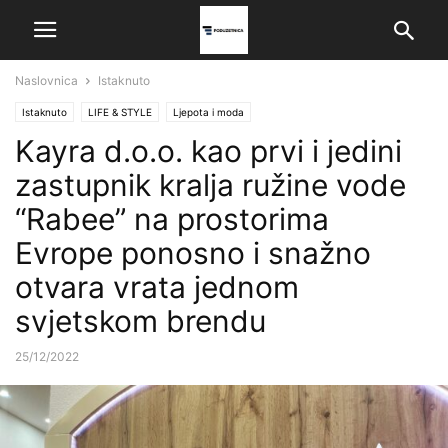
Naslovnica
Istaknuto
Istaknuto
LIFE & STYLE
Ljepota i moda
Kayra d.o.o. kao prvi i jedini
zastupnik kralja ružine vode
“Rabee” na prostorima
Evrope ponosno i snažno
otvara vrata jednom
svjetskom brendu
25/12/2022