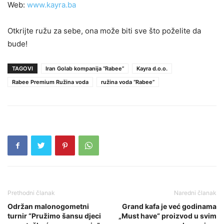
Web:
www.kayra.ba
Otkrijte ružu za sebe, ona može biti sve što poželite da
bude!
TAGOVI
Iran Golab kompanija “Rabee”
Kayra d.o.o.
Rabee Premium Ružina voda
ružina voda “Rabee”
Prethodni članak
Naredni članak
Održan malonogometni
Grand kafa je već godinama
turnir “Pružimo šansu djeci
„Must have“ proizvod u svim