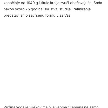
započinje od 1949.g i titula kralja zvuči obečavajuće. Sada
nakon skoro 75 godina iskustva, studija i rafiniranja
predstavljamo savršenu formulu za Vas.
Ružina voda je vijekovima bila veoma cijenjena ne samo