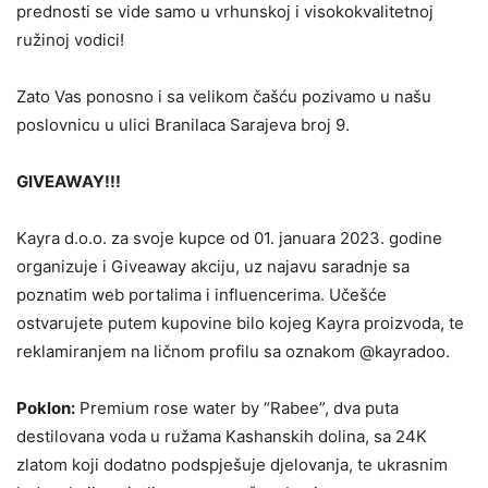
prednosti se vide samo u vrhunskoj i visokokvalitetnoj
ružinoj vodici!
Zato Vas ponosno i sa velikom čašću pozivamo u našu
poslovnicu u ulici Branilaca Sarajeva broj 9.
GIVEAWAY!!!
Kayra d.o.o. za svoje kupce od 01. januara 2023. godine
organizuje i Giveaway akciju, uz najavu saradnje sa
poznatim web portalima i influencerima. Učešće
ostvarujete putem kupovine bilo kojeg Kayra proizvoda, te
reklamiranjem na ličnom profilu sa oznakom @kayradoo.
Poklon:
Premium rose water by “Rabee”, dva puta
destilovana voda u ružama Kashanskih dolina, sa 24K
zlatom koji dodatno podspješuje djelovanja, te ukrasnim