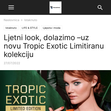
Naslovnica
Istaknuto
Istaknuto
LIFE & STYLE
Ljepota i moda
Ljetni look, dolazimo –uz
novu Tropic Exotic Limitiranu
kolekciju
27/07/2022