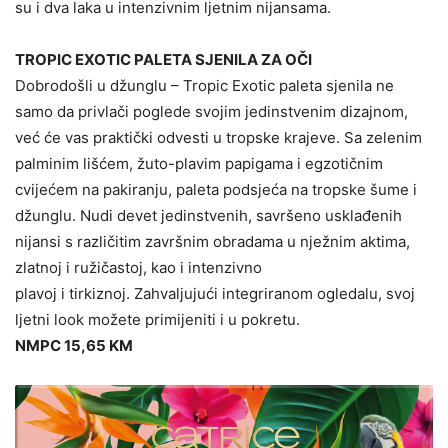
su i dva laka u intenzivnim ljetnim nijansama.
TROPIC EXOTIC PALETA SJENILA ZA OČI
Dobrodošli u džunglu – Tropic Exotic paleta sjenila ne
samo da privlači poglede svojim jedinstvenim dizajnom,
već će vas praktički odvesti u tropske krajeve. Sa zelenim
palminim lišćem, žuto-plavim papigama i egzotičnim
cvijećem na pakiranju, paleta podsjeća na tropske šume i
džunglu. Nudi devet jedinstvenih, savršeno usklađenih
nijansi s različitim završnim obradama u nježnim aktima,
zlatnoj i ružičastoj, kao i intenzivno
plavoj i tirkiznoj. Zahvaljujući integriranom ogledalu, svoj
ljetni look možete primijeniti i u pokretu.
NMPC 15,65 KM