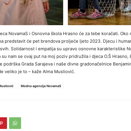
djeca NovamaS i Osnovna škola Hrasno će za tebe koračati. Oko 4
a predstavit će pet brendova proljeće ljeto 2023. Djecu i huma
 svih. Solidarnost i empatija su upravo osnovne karakteristike
a su nam se ovaj put na moj poziv pridružila i djeca O.Š Hrasno
iše podrška Grada Sarajeva i naše divne gradonačelnice Benjami
e veliko je to – kaže Alma Musliović.
usliović
Modna agencija NovamaS