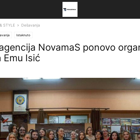
 & STYLE
Dešavanja
avanja
Istaknuto
gencija NovamaS ponovo organ
a Emu Isić