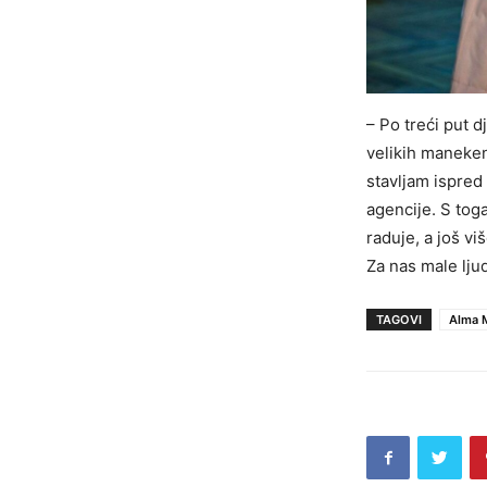
– Po treći put 
velikih maneken
stavljam ispred
agencije. S tog
raduje, a još v
Za nas male ljud
TAGOVI
Alma M