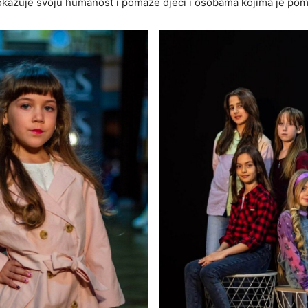
okazuje svoju humanost i pomaže djeci i osobama kojima je po