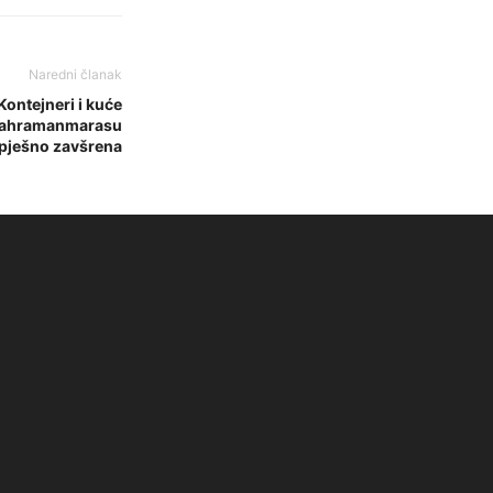
Naredni članak
Kontejneri i kuće
i Kahramanmarasu
pješno zavšrena