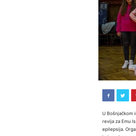
U Bošnjačkom in
revija za Emu Is
epilepsija. Or