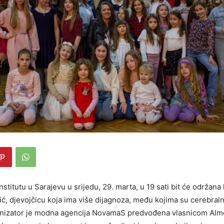
stitutu u Sarajevu u srijedu, 29. marta, u 19 sati bit će održan
ić, djevojčicu koja ima više dijagnoza, među kojima su cerebraln
ganizator je modna agencija NovamaS predvođena vlasnicom Al