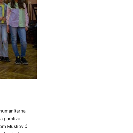
a humanitarna
a paraliza i
mom Musliović