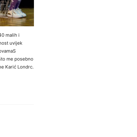
0 malih i
nost uvijek
 NovamaS
, što me posebno
ne Karić Londrc.