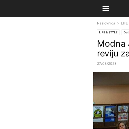
Naslovnica
LIFE
LIFE & STYLE
Deš
Modna a
reviju z
27/03/2023