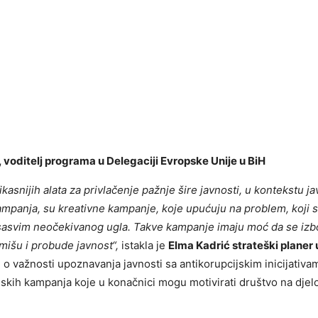
, voditelj programa u Delegaciji Evropske Unije u BiH
kasnijih alata za privlačenje pažnje šire javnosti, u kontekstu ja
mpanja, su kreativne kampanje, koje upućuju na problem, koji se
sasvim neočekivanog ugla. Takve kampanje imaju moć da se izbo
rmišu i probude javnost“,
istakla je
Elma Kadrić strateški planer 
o važnosti upoznavanja javnosti sa antikorupcijskim inicijativ
skih kampanja koje u konačnici mogu motivirati društvo na djelo