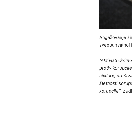
Angažovanje šire
sveobuhvatnoj b
“Aktivisti civi
protiv korupcije
civilnog društva
štetnosti korup
korupcije”
, zakl