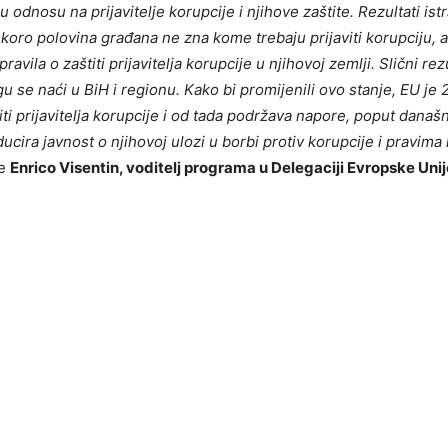
odnosu na prijavitelje korupcije i njihove zaštite. Rezultati ist
skoro polovina građana ne zna kome trebaju prijaviti korupciju,
avila o zaštiti prijavitelja korupcije u njihovoj zemlji. Slični rezu
u se naći u BiH i regionu. Kako bi promijenili ovo stanje, EU je 
iti prijavitelja korupcije i od tada podržava napore, poput današ
ducira javnost o njihovoj ulozi u borbi protiv korupcije i pravima
je
Enrico Visentin, voditelj programa u Delegaciji Evropske Unij