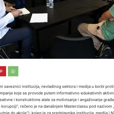
i saveznici institucija, nevladinog sektora i medija u borbi proti
mpanje koje se provode putem informativno-edukativnih aktivno
eativne i konstruktivne alate za motivisanje i angažovanje građan
a korupciji“, rečeno je na današnjem Masterclassu pod nazivom 
šutnje do akcije“), kojeg je za predstavnike institucija, medija i 