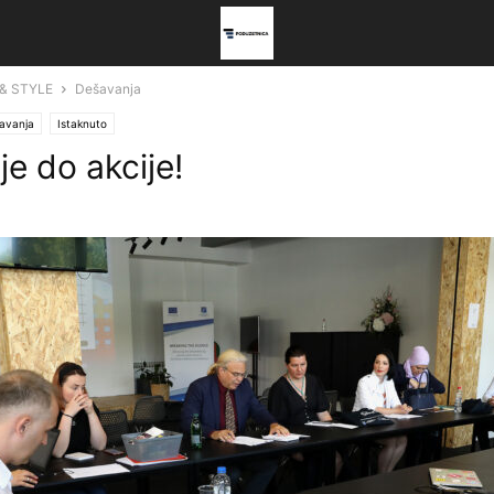
 & STYLE
Dešavanja
avanja
Istaknuto
e do akcije!