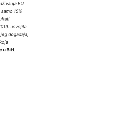
raživanja EU
 a samo 15%
ltati
2019. usvojila
njeg događaja,
 koja
e u BiH
.