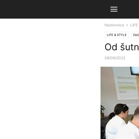
Naslovnica
LIFE
LIFE & STYLE
Deš
Od šutnj
08/06/2022