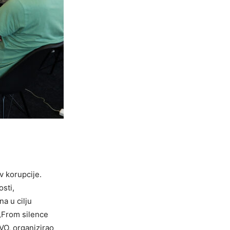
v korupcije.
sti,
a u cilju
„From silence
NVO, organizirao