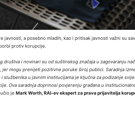
 javnosti, a posebno mladih, kao i pritisak javnosti važni su sa
orbi protiv korupcije.
lnog društva i novinari su od suštinskog značaja u zagovaranju na
, jer mogu prenijeti pozitivne poruke široj publici. Saradnja iz
 i službenika u javnim institucijama je ključna za podizanje svijes
cije. Ova saradnja doprinosi povjerenju građana u institucionaln
jučio je
Mark Worth, RAI-ev ekspert za prava prijavitelja korup