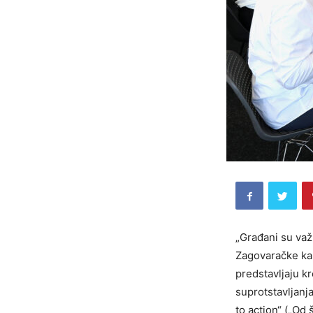
„Građani su važn
Zagovaračke ka
predstavljaju kr
suprotstavljanj
to action“ („Od 