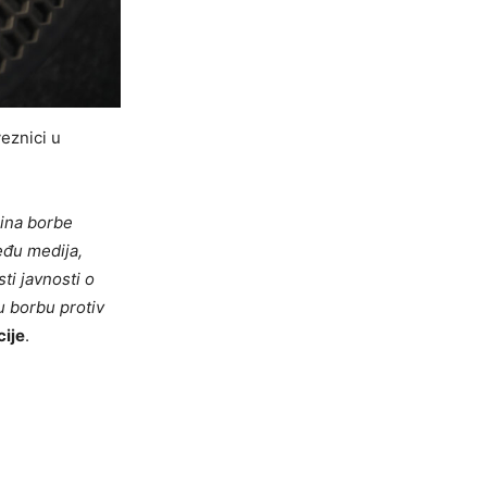
veznici u
čina borbe
među medija,
ti javnosti o
u borbu protiv
cije
.