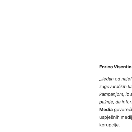
Enrico Visentin
„Jedan od najefi
zagovaračkih ka
kampanjom, iz 
pažnje, da info
Media
govoreći 
uspješnih medij
korupcije.