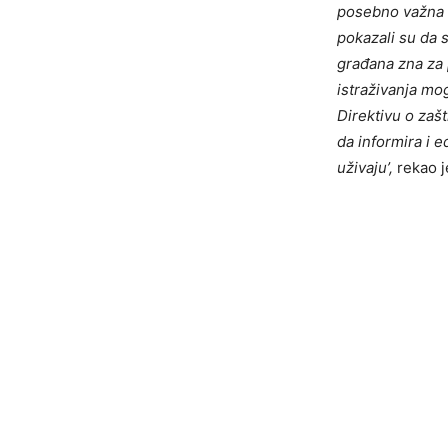
posebno važna u 
pokazali su da 
građana zna za pr
istraživanja mog
Direktivu o zašt
da informira i e
uživaju’,
rekao 