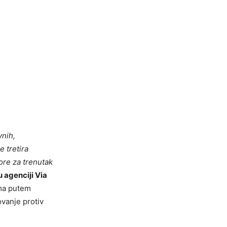
vnih,
 tretira
re za trenutak
u agenciji Via
ama putem
vanje protiv