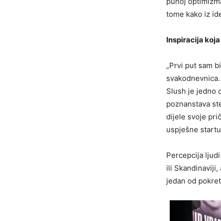
punoj optimizma
tome kako iz id
Inspiracija koj
„Prvi put sam bi
svakodnevnica.
Slush je jedno 
poznanstava ste
dijele svoje pr
uspješne startu
Percepcija ljud
ili Skandinaviji
jedan od pokret