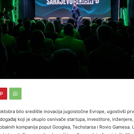
oktobra bilo središte inovacija jugoistočne Evrope, ugostivši pr
događaj koji je okupio osnivače startupa, investitore, inženjere
obalnih kompanija poput Googlea, Techstarsa i Rovio Gamesa. 