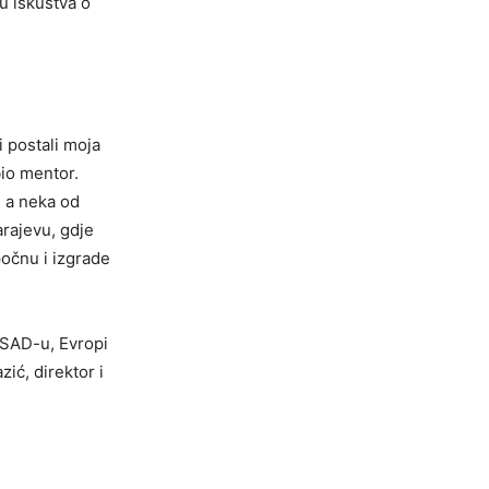
u iskustva o
i postali moja
io mentor.
, a neka od
rajevu, gdje
počnu i izgrade
u SAD-u, Evropi
zić, direktor i