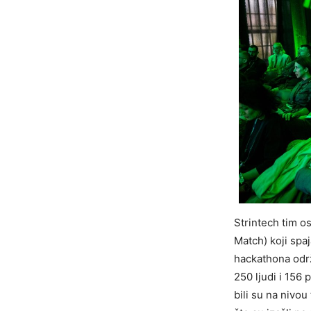
Strintech tim o
Match) koji spa
hackathona održ
250 ljudi i 156 
bili su na nivo