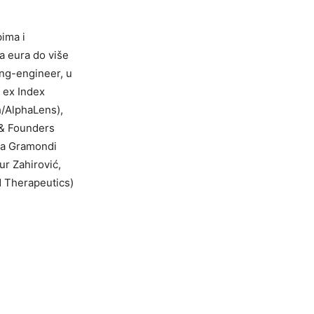
pima i
na eura do više
ing-engineer, u
 ex Index
h/AlphaLens),
 & Founders
ia Gramondi
ur Zahirović,
d Therapeutics)