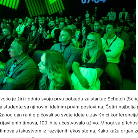
svojio je žiri i odnio svoju prvu pobjedu za startup Schatch (Sch
ja studente sa njihovim idelnim prvim poslovima. Četiri najbolja 
anog dan ranije pičovali su svoje ideje u završnici konferencije
prijavljenih timova, 100 ih je učestvovalo uživo. Mnogi su pitchova
u timova s iskustvom iz razvijenih ekosistema. Kako kažu organiz