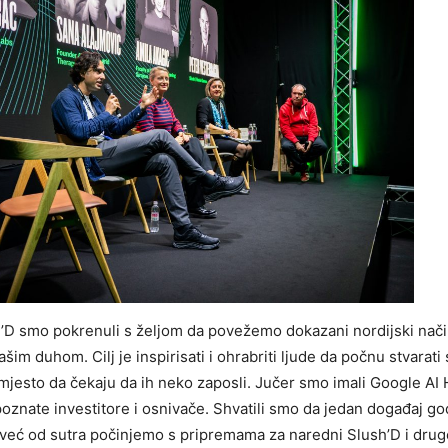
’D smo pokrenuli s željom da povežemo dokazani nordijski način
ašim duhom. Cilj je inspirisati i ohrabriti ljude da počnu stvarati
mjesto da čekaju da ih neko zaposli. Jučer smo imali Google AI
poznate investitore i osnivače. Shvatili smo da jedan događaj go
 već od sutra počinjemo s pripremama za naredni Slush’D i drug