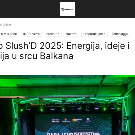
s priče
biznis priče
INFO biznis
Istaknuto
Noviteti
Preporučujemo
Tehnologija
 Slush’D 2025: Energija, ideje i
ija u srcu Balkana