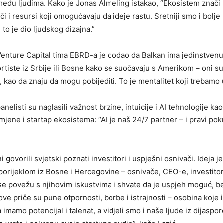
 među ljudima. Kako je Jonas Almeling istakao, “Ekosistem znači 
či i resursi koji omogućavaju da ideje rastu. Sretniji smo i bolj
to je dio ljudskog dizajna.”
Venture Capital tima EBRD-a je dodao da Balkan ima jedinstvenu
ortiste iz Srbije ili Bosne kako se suočavaju s Amerikom – oni s
kao da znaju da mogu pobijediti. To je mentalitet koji trebamo 
panelisti su naglasili važnost brzine, intuicije i AI tehnologije k
mjene i startap ekosistema: “AI je naš 24/7 partner – i pravi pok
i govorili svjetski poznati investitori i uspješni osnivači. Ideja je
porijeklom iz Bosne i Hercegovine – osnivače, CEO-e, investitore
se povežu s njihovim iskustvima i shvate da je uspjeh moguć, b
ove priče su pune otpornosti, borbe i istrajnosti – osobina koje 
imamo potencijal i talenat, a vidjeli smo i naše ljude iz dijaspor