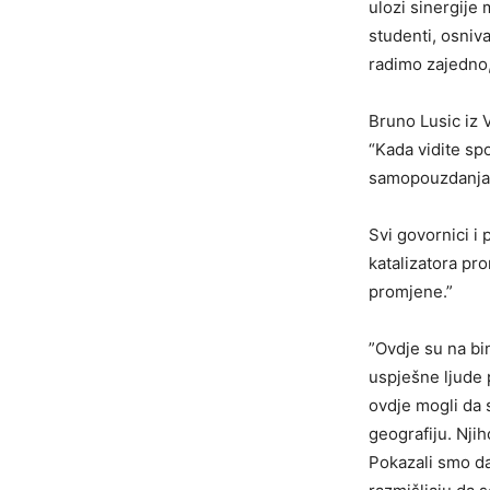
ulozi sinergije
studenti, osniva
radimo zajedno, 
Bruno Lusic iz 
“Kada vidite sp
samopouzdanja, 
Svi govornici i 
katalizatora pro
promjene.”
”Ovdje su na bin
uspješne ljude 
ovdje mogli da 
geografiju. Njih
Pokazali smo da 