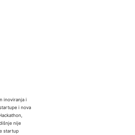
 inoviranja i
 startupe i nova
 Hackathon,
dišnje nije
e startup