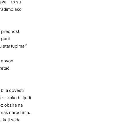
sve – to su
e radimo ako
 prednost:
u puni
u startupima.”
ao novog
retač
 bila dovesti
 – kako bi ljudi
ez obzira na
i naš narod ima.
e koji sada