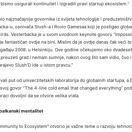
 bismo osigurali kontinuitet i izgradili pravi startup ekosistem.“
io najznačajnije govornike iz svijeta tehnologije i preduzetništ
cka-u, osnivača Slush-a i Rovio Gamesaa koji je postigao globa
Birds. Vesterbacka je u svom uvodnom keynote govoru “Impossib
je fantastičan ovdje na bini. Mislim da je ovdje danas čak veći br
ađaju 2008. u Helsinkiju. Ove godine očekujemo oko dvadeset h
 preuzeti grad i nemam sumnje, nakon ovog što sam vidio, čuo i 
arajevo Slush’D ide u istom pravcu.”
ivali put od univerzitetskih laboratorija do globalnih startupa, a
 svoj govor ”The 4-line cold email that changed everything” pod
aci dovoljni da se otvore velika vrata.
 balkanski mentalitet
munity to Ecosystem” otvorio je važne teme o razvoju tehnološ