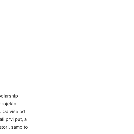
oolarship
projekta
. Od više od
li prvi put, a
atori, samo to