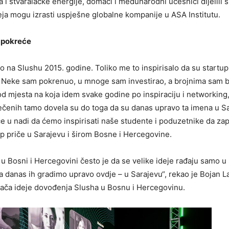
 i stvaralačke energije, domaći i međunarodni učesnici dijelili s
eja mogu izrasti uspješne globalne kompanije u ASA Institutu.
a pokreće
o na Slushu 2015. godine. Toliko me to inspirisalo da su startup
 Neke sam pokrenuo, u mnoge sam investirao, a brojnima sam b
od mjesta na koja idem svake godine po inspiraciju i networking
čenih tamo dovela su do toga da su danas upravo ta imena u Sa
iče u nadi da ćemo inspirisati naše studente i poduzetnike da za
p priče u Sarajevu i širom Bosne i Hercegovine.
i u Bosni i Hercegovini često je da se velike ideje rađaju samo 
, a danas ih gradimo upravo ovdje – u Sarajevu“, rekao je Bojan La
ača ideje dovođenja Slusha u Bosnu i Hercegovinu.