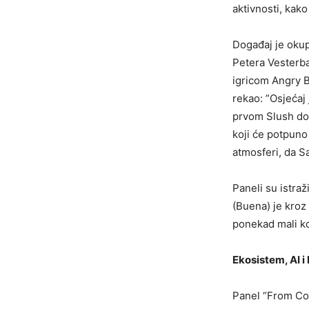
aktivnosti, kako
Događaj je okup
Petera Vesterba
igricom Angry 
rekao: ”Osjećaj 
prvom Slush dog
koji će potpuno
atmosferi, da S
Paneli su istraž
(Buena) je kroz
ponekad mali kor
Ekosistem, AI i
Panel “From Com