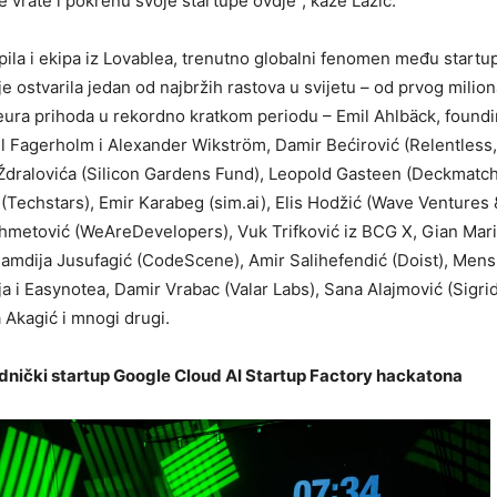
e vrate i pokrenu svoje startupe ovdje”, kaže Lazić.
upila i ekipa iz Lovablea, trenutno globalni fenomen među startu
e ostvarila jedan od najbržih rastova u svijetu – od prvog milio
eura prihoda u rekordno kratkom periodu – Emil Ahlbäck, found
 Fagerholm i Alexander Wikström, Damir Bećirović (Relentless,
 Ždralovića (Silicon Gardens Fund), Leopold Gasteen (Deckmatc
 (Techstars), Emir Karabeg (sim.ai), Elis Hodžić (Wave Ventures
hmetović (WeAreDevelopers), Vuk Trifković iz BCG X, Gian Mar
Hamdija Jusufagić (CodeScene), Amir Salihefendić (Doist), Mens
a i Easynotea, Damir Vrabac (Valar Labs), Sana Alajmović (Sigri
a Akagić i mnogi drugi.
dnički startup Google Cloud AI Startup Factory hackatona