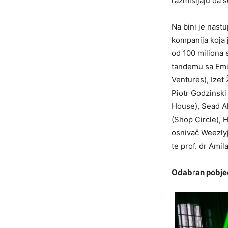
razmišljaju da s
Na bini je nast
kompanija koja j
od 100 miliona 
tandemu sa Emil
Ventures), Izet
Piotr Godzinski
House), Sead A
(Shop Circle), 
osnivač Weezlyj
te prof. dr Amil
Odab
r
an pobje