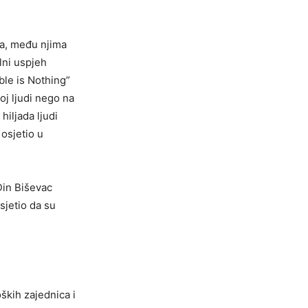
va, među njima
lni uspjeh
le is Nothing”
oj ljudi nego na
iljada ljudi
osjetio u
 Din Biševac
sjetio da su
kih zajednica i