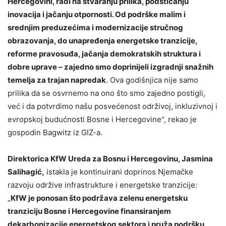
Hercegovini, radi na stvaranju prilika, podsticanju
inovacija i jačanju otpornosti. Od podrške malim i
srednjim preduzećima i modernizacije stručnog
obrazovanja, do unapređenja energetske tranzicije,
reforme pravosuđa, jačanja demokratskih struktura i
dobre uprave – zajedno smo doprinijeli izgradnji snažnih
temelja za trajan napredak
. Ova godišnjica nije samo
prilika da se osvrnemo na ono što smo zajedno postigli,
već i da potvrdimo našu posvećenost održivoj, inkluzivnoj i
evropskoj budućnosti Bosne i Hercegovine“, rekao je
gospodin Bagwitz iz GIZ-a.
Direktorica KfW Ureda za Bosnu i Hercegovinu, Jasmina
Salihagić,
istakla je kontinuirani doprinos Njemačke
razvoju održive infrastrukture i energetske tranzicije:
„
KfW je ponosan što podržava zelenu energetsku
tranziciju Bosne i Hercegovine finansiranjem
dekarbonizacije energetskog sektora i pruža podršku