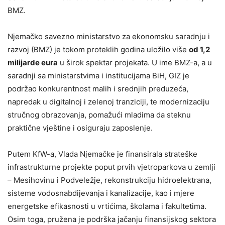
BMZ.
Njemačko savezno ministarstvo za ekonomsku saradnju i
razvoj (BMZ) je tokom proteklih godina uložilo više
od 1,2
milijarde eura
u širok spektar projekata. U ime BMZ-a, a u
saradnji sa ministarstvima i institucijama BiH, GIZ je
podržao konkurentnost malih i srednjih preduzeća,
napredak u digitalnoj i zelenoj tranziciji, te modernizaciju
stručnog obrazovanja, pomažući mladima da steknu
praktične vještine i osiguraju zaposlenje.
Putem KfW-a, Vlada Njemačke je finansirala strateške
infrastrukturne projekte poput prvih vjetroparkova u zemlji
– Mesihovinu i Podveležje, rekonstrukciju hidroelektrana,
sisteme vodosnabdijevanja i kanalizacije, kao i mjere
energetske efikasnosti u vrtićima, školama i fakultetima.
Osim toga, pružena je podrška jačanju finansijskog sektora