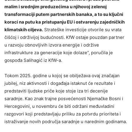
malim i srednjim preduzećima u njihovoj zelenoj
transformaciji putem partnerskih banaka, a to su ključni
koraci na putu ka pristupanju EU i ostvarenju zajedničkih
klimatskih ciljeva.
Strateške investicije otvorile su vrata
čišćoj i održivijoj budućnosti. KfW ostaje pouzdan partner
u razvoju obnovljivih izvora energije i održive
infrastrukture za generacije koje dolaze“, poručila je
gospođa Salihagić iz KfW-a.
Tokom 2025. godine u kojoj se obilježava ovaj značajan
jubilej, niz aktivnosti i događaja istaknut će rezultate i
predstaviti ljudske priče koje stoje iza tri decenije
saradnje. Kao znak trajne posvećenosti Njemačke Bosni i
Hercegovini, u novembru će biti održani međuvladini
razgovori koji predstavljaju priliku za potvrdu prioriteta i
istraživanje novih područja saradnje u narednim godinama.