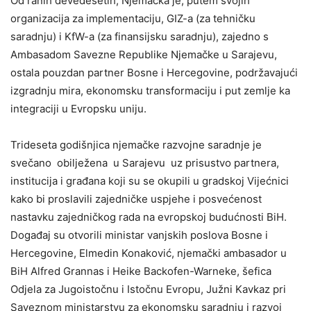
Od ranih devedesetih, Njemačka je, putem svojih
organizacija za implementaciju, GIZ-a (za tehničku
saradnju) i KfW-a (za finansijsku saradnju), zajedno s
Ambasadom Savezne Republike Njemačke u Sarajevu,
ostala pouzdan partner Bosne i Hercegovine, podržavajući
izgradnju mira, ekonomsku transformaciju i put zemlje ka
integraciji u Evropsku uniju.
Trideseta godišnjica njemačke razvojne saradnje je
svečano obilježena u Sarajevu uz prisustvo partnera,
institucija i građana koji su se okupili u gradskoj Vijećnici
kako bi proslavili zajedničke uspjehe i posvećenost
nastavku zajedničkog rada na evropskoj budućnosti BiH.
Događaj su otvorili ministar vanjskih poslova Bosne i
Hercegovine, Elmedin Konaković, njemački ambasador u
BiH Alfred Grannas i Heike Backofen-Warneke, šefica
Odjela za Jugoistočnu i Istočnu Evropu, Južni Kavkaz pri
Saveznom ministarstvu za ekonomsku saradnju i razvoj