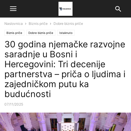
Naslovnica
Biznis priče
Dobre biznis priče
Biznis priče
Dobre biznis priče
Istaknuto
30 godina njemačke razvojne
saradnje u Bosni i
Hercegovini: Tri decenije
partnerstva – priča o ljudima i
zajedničkom putu ka
budućnosti
07/11/2025