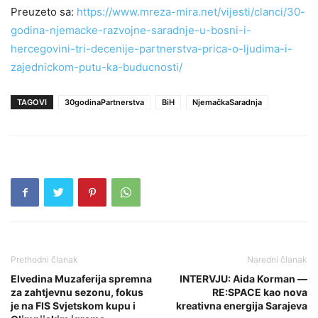
Preuzeto sa:
https://www.mreza-mira.net/vijesti/clanci/30-
godina-njemacke-razvojne-saradnje-u-bosni-i-
hercegovini-tri-decenije-partnerstva-prica-o-ljudima-i-
zajednickom-putu-ka-buducnosti/
TAGOVI
30godinaPartnerstva
BiH
NjemačkaSaradnja
Prethodni članak
Naredni članak
Elvedina Muzaferija spremna
INTERVJU: Aida Korman —
za zahtjevnu sezonu, fokus
RE:SPACE kao nova
je na FIS Svjetskom kupu i
kreativna energija Sarajeva