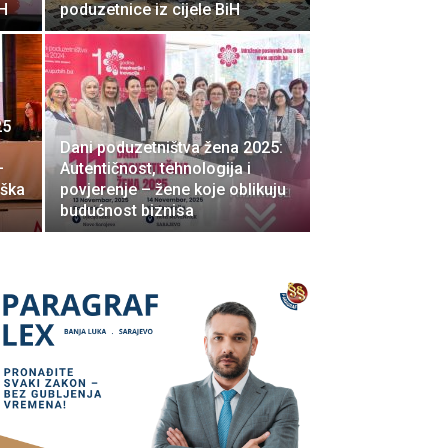
H
poduzetnice iz cijele BiH
25
Dani poduzetništva žena 2025:
–
Autentičnost, tehnologija i
rška
povjerenje – žene koje oblikuju
budućnost biznisa