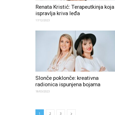
Renata Kristić: Terapeutkinja koja
ispravlja kriva leđa
17/12/2023
Slonče poklonče: kreativna
radionica ispunjena bojama
18/03/2023
1
2
3