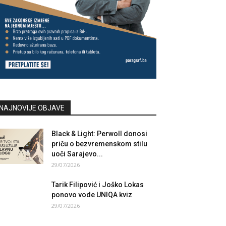
NAJNOVIJE OBJAVE
Black & Light: Perwoll donosi
priču o bezvremenskom stilu
uoči Sarajevo...
29/07/2026
Tarik Filipović i Joško Lokas
ponovo vode UNIQA kviz
29/07/2026