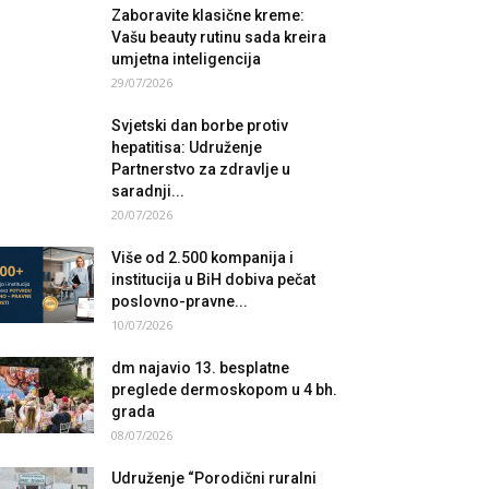
Zaboravite klasične kreme:
Vašu beauty rutinu sada kreira
umjetna inteligencija
29/07/2026
Svjetski dan borbe protiv
hepatitisa: Udruženje
Partnerstvo za zdravlje u
saradnji...
20/07/2026
Više od 2.500 kompanija i
institucija u BiH dobiva pečat
poslovno-pravne...
10/07/2026
dm najavio 13. besplatne
preglede dermoskopom u 4 bh.
grada
08/07/2026
Udruženje “Porodični ruralni