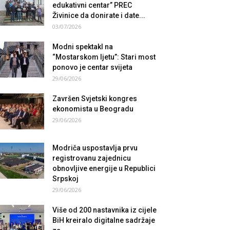
edukativni centar” PREC
Živinice da donirate i date...
03/07/2026
Modni spektakl na
“Mostarskom ljetu”: Stari most
ponovo je centar svijeta
29/06/2026
Završen Svjetski kongres
ekonomista u Beogradu
29/06/2026
Modriča uspostavlja prvu
registrovanu zajednicu
obnovljive energije u Republici
Srpskoj
29/06/2026
Više od 200 nastavnika iz cijele
BiH kreiralo digitalne sadržaje