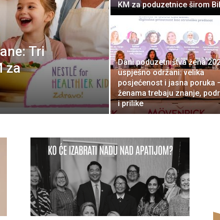
KM za poduzetnice širom Bi
ane: Tri
Dani poduzetništva žena 20
M za
uspješno održani: velika
posjećenost i jasna poruka 
ženama trebaju znanje, pod
i prilike