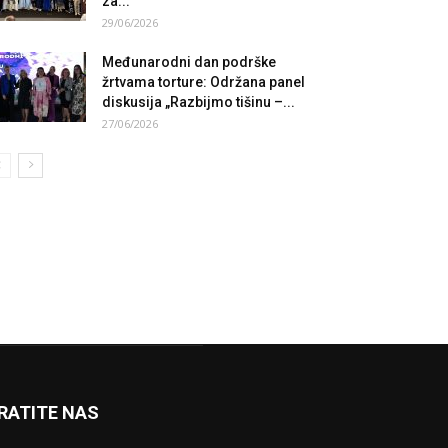
za...
29/06/2026
Međunarodni dan podrške
žrtvama torture: Održana panel
diskusija „Razbijmo tišinu –...
27/06/2026
RATITE NAS