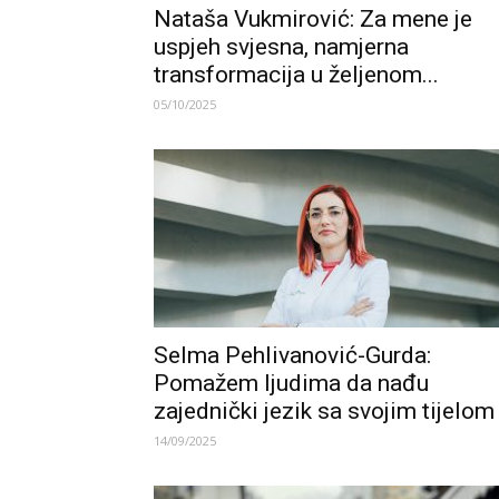
Nataša Vukmirović: Za mene je
uspjeh svjesna, namjerna
transformacija u željenom...
05/10/2025
Selma Pehlivanović-Gurda:
Pomažem ljudima da nađu
zajednički jezik sa svojim tijelom
14/09/2025