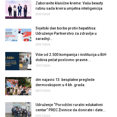
Zaboravite klasične kreme: Vašu beauty
rutinu sada kreira umjetna inteligencija
29/07/2026
Svjetski dan borbe protiv hepatitisa:
Udruženje Partnerstvo za zdravlje u
saradnji...
20/07/2026
Više od 2.500 kompanija i institucija u BiH
dobiva pečat poslovno-pravne...
10/07/2026
dm najavio 13. besplatne preglede
dermoskopom u 4 bh. grada
08/07/2026
Udruženje “Porodični ruralni edukativni
centar” PREC Živinice da donirate i date...
03/07/2026