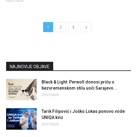
06/01/2024
1
2
3
NAJNOVIJE OBJAVE
Black & Light: Perwoll donosi priču o
bezvremenskom stilu uoči Sarajevo...
29/07/2026
Tarik Filipović i Joško Lokas ponovo vode
UNIQA kviz
29/07/2026