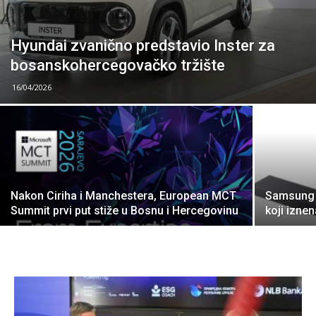
Hyundai zvanično predstavio Inster za
bosanskohercegovačko tržište
16/04/2026
Nakon Ciriha i Manchestera, European MCT
Samsung 
Summit prvi put stiže u Bosnu i Hercegovinu
koji izne