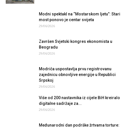
Modni spektakl na “Mostarskom ljetu”: Stari
most ponovo je centar svijeta
29/06/2026
Završen Svjetski kongres ekonomista u
Beogradu
29/06/2026
Modriča uspostavlja prvu registrovanu
zajednicu obnovljive energije u Republici
Srpskoj
29/06/2026
Više od 200 nastavnika iz cijele BiH kreiralo
digitalne sadržaje za...
29/06/2026
Međunarodni dan podrške žrtvama torture: