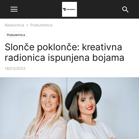
Naslovnica
Poduzetnica
Poduzetnica
Slonče poklonče: kreativna
radionica ispunjena bojama
18/03/2023