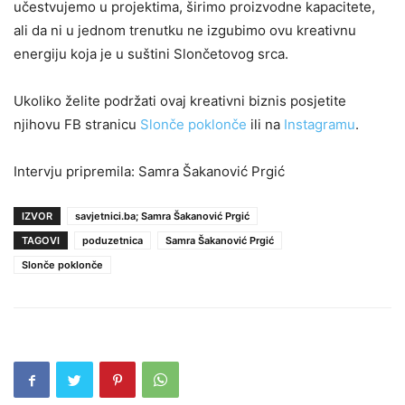
učestvujemo u projektima, širimo proizvodne kapacitete,
ali da ni u jednom trenutku ne izgubimo ovu kreativnu
energiju koja je u suštini Slončetovog srca.
Ukoliko želite podržati ovaj kreativni biznis posjetite
njihovu FB stranicu
Slonče poklonče
ili na
Instagramu
.
Intervju pripremila: Samra Šakanović Prgić
IZVOR
savjetnici.ba; Samra Šakanović Prgić
TAGOVI
poduzetnica
Samra Šakanović Prgić
Slonče poklonče