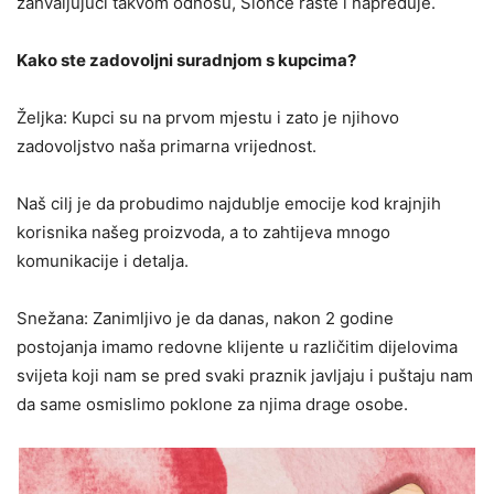
zahvaljujući takvom odnosu, Slonče raste i napreduje.
Kako ste zadovoljni suradnjom s kupcima?
Željka: Kupci su na prvom mjestu i zato je njihovo
zadovoljstvo naša primarna vrijednost.
Naš cilj je da probudimo najdublje emocije kod krajnjih
korisnika našeg proizvoda, a to zahtijeva mnogo
komunikacije i detalja.
Snežana: Zanimljivo je da danas, nakon 2 godine
postojanja imamo redovne klijente u različitim dijelovima
svijeta koji nam se pred svaki praznik javljaju i puštaju nam
da same osmislimo poklone za njima drage osobe.