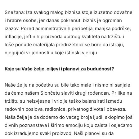
Snežana: Iza svakog malog biznisa stoje izuzetno odvažne
i hrabre osobe, jer danas pokrenuti biznis je ogroman
izazov. Pored administrativnih peripetija, manjka podrške,
inflacije, jeftinih proizvoda upitnog kvaliteta na tržištu i
loše ponude materijala preduzetnici se bore da istraju,
njegujući vrijednosti u koje istinski vjeruju.
Koje su Vaše želje, ciljevi i planovi za budućnost?
Naše želje na početku su bile tako male i nismo ni sanjale
da ćemo našem Slončetu slaviti drugi rođendan. Prilike na
tržištu su neizvjesne i vrlo je teško balansirati između
redovnih poslova, radionice, privatnog života i obaveza.
Naša želja je da dođemo do većeg broja ljudi, sklopimo još
divnih poznanstava i širimo emociju koju zaista i osjećamo
dok izrađujemo svaki proizvod. Naši planovi su da