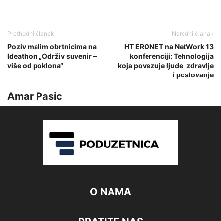
Prethodni članak
Naredni članak
Poziv malim obrtnicima na
HT ERONET na NetWork 13
Ideathon „Održiv suvenir –
konferenciji: Tehnologija
više od poklona“
koja povezuje ljude, zdravlje
i poslovanje
Amar Pasic
O NAMA