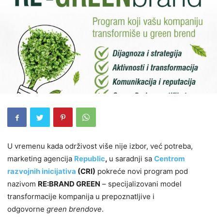
U vremenu kada održivost više nije izbor, već potreba,
marketing agencija
Republic
,
u saradnji sa
Centrom
razvojnih inicijativa
(CRI)
pokreće novi program pod
nazivom
RE:BRAND GREEN
– specijalizovani model
transformacije kompanija u prepoznatljive i
odgovorne
green brendove
.