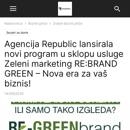
Naslovnica
Biznis priče
Dobre biznis priče
Savjeti za biznis
Agencija Republic lansirala
novi program u sklopu usluge
Zeleni marketing RE:BRAND
GREEN – Nova era za vaš
biznis!
14/09/2025