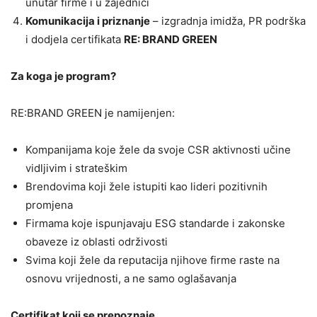
unutar firme i u zajednici
Komunikacija i priznanje
– izgradnja imidža, PR podrška
i dodjela certifikata
RE: BRAND GREEN
Za koga je program?
RE:BRAND GREEN je namijenjen:
Kompanijama koje žele da svoje CSR aktivnosti učine
vidljivim i strateškim
Brendovima koji žele istupiti kao lideri pozitivnih
promjena
Firmama koje ispunjavaju ESG standarde i zakonske
obaveze iz oblasti održivosti
Svima koji žele da reputacija njihove firme raste na
osnovu vrijednosti, a ne samo oglašavanja
Certifikat koji se prepoznaje