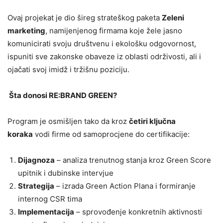
Ovaj projekat je dio šireg strateškog paketa
Zeleni
marketing
, namijenjenog firmama koje žele jasno
komunicirati svoju društvenu i ekološku odgovornost,
ispuniti sve zakonske obaveze iz oblasti održivosti, ali i
ojačati svoj imidž i tržišnu poziciju.
Šta donosi RE:BRAND GREEN?
Program je osmišljen tako da kroz
četiri ključna
koraka
vodi firme od samoprocjene do certifikacije:
Dijagnoza
– analiza trenutnog stanja kroz Green Score
upitnik i dubinske intervjue
Strategija
– izrada Green Action Plana i formiranje
internog CSR tima
Implementacija
– sprovođenje konkretnih aktivnosti