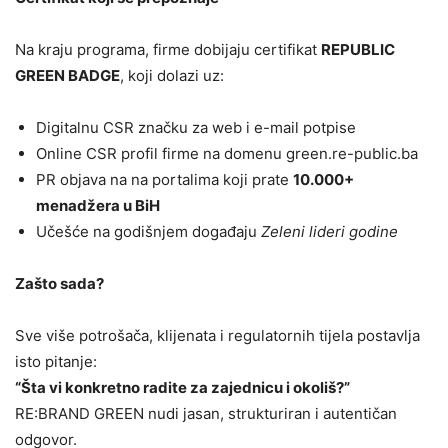
Na kraju programa, firme dobijaju certifikat
REPUBLIC
GREEN BADGE
, koji dolazi uz:
Digitalnu CSR značku za web i e-mail potpise
Online CSR profil firme na domenu green.re-public.ba
PR objava na na portalima koji prate
10.000+
menadžera u BiH
Učešće na godišnjem događaju
Zeleni lideri godine
Zašto sada?
Sve više potrošača, klijenata i regulatornih tijela postavlja
isto pitanje:
“Šta vi konkretno radite za zajednicu i okoliš?”
RE:BRAND GREEN nudi jasan, strukturiran i autentičan
odgovor.