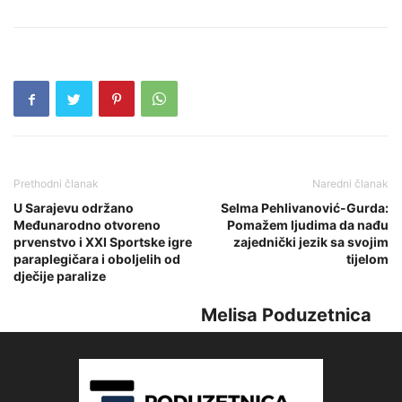
Prethodni članak
Naredni članak
U Sarajevu održano
Selma Pehlivanović-Gurda:
Međunarodno otvoreno
Pomažem ljudima da nađu
prvenstvo i XXI Sportske igre
zajednički jezik sa svojim
paraplegičara i oboljelih od
tijelom
dječije paralize
Melisa Poduzetnica