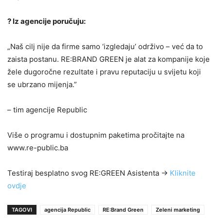
?
Iz agencije poručuju:
„Naš cilj nije da firme samo ‘izgledaju’ održivo – već da to
zaista postanu. RE:BRAND GREEN je alat za kompanije koje
žele dugoročne rezultate i pravu reputaciju u svijetu koji
se ubrzano mijenja.”
– tim agencije Republic
Više o programu i dostupnim paketima pročitajte na
www.re-public.ba
Testiraj besplatno svog RE:GREEN Asistenta ->
Kliknite
ovdje
TAGOVI
agencija Republic
RE:Brand Green
Zeleni marketing