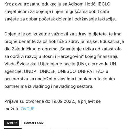
Kroz ovu trosatnu edukaciju sa Adisom Hotić, IBCLC
savjetnicom za dojenje i njenim gošćama dobit ćete
savjete za dobar početak dojenja i održavanje laktacije.
Dojenje je od izuzetne važnosti za zdravlje djeteta, te ima
brojne benefite za psihofizičko zdravlje majke. Edukacija je
dio Zajedničkog programa „Smanjenje rizika od katastrofa
za održivi razvoj u Bosni i Hercegovini“ kojeg finansiraju
Vlada Švicarske i Ujedinjene nacije (UN), a provode UN
agencije: UNDP , UNICEF, UNESCO, UNFPA i FAO, u
partnerstvu sa nadležnim vlastima i implementacionim
partnerima iz vladinog i nevladinog sektora.
Prijave su otvorene do 19.09.2022., a prijavit se
možete
OVDJE
.
IZVOR
Centar Fenix