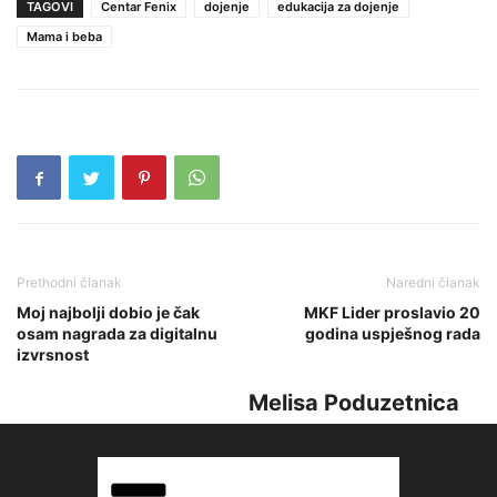
TAGOVI
Centar Fenix
dojenje
edukacija za dojenje
Mama i beba
Prethodni članak
Naredni članak
Moj najbolji dobio je čak
MKF Lider proslavio 20
osam nagrada za digitalnu
godina uspješnog rada
izvrsnost
Melisa Poduzetnica