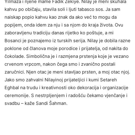
Yilmaza i njene mame Fadik Zekiye. Nilay je meni skuhala
kahvu po običaju, stavila soli i ljuti tabasco sos. Ja sam
naiskap popio kahvu kao znak da ako već to mogu da
popijem, onda idem za nju i sa njom do kraja života. Ovu
zaboravljenu tradiciju danas rijetko ko poštuje, a mi
Bosanci je poznajemo iz turskih serija. Nilay je dobila razne
poklone od članova moje porodice i prijatelja, od nakita do
čokolade. Simbolična je i razmjena prstenja koje je vezano
crvenom vrpcom, nakon čega smo i zvanično postali
zaručnici. Njen otac je meni stavljao prsten, a moj otac njoj.
Jako smo zahvalni Nilayinoj prijateljici i kumi Setareh
Eghbal na trudu i kreativnosti oko dekoracija i organizacije
ceremonije. S nestrpljenjem i radošću čekamo vjenčanje i
svadbu – kaže Sandi Šahman.