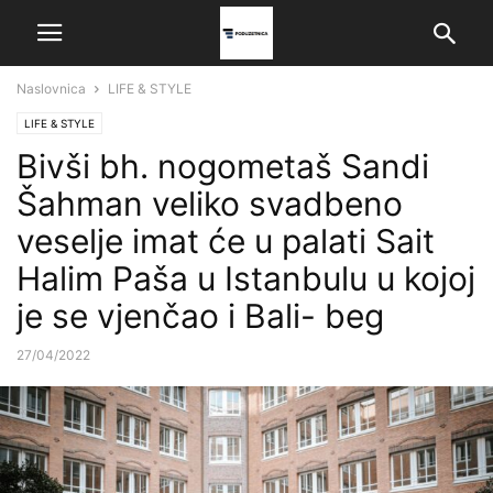
Naslovnica
LIFE & STYLE
LIFE & STYLE
Bivši bh. nogometaš Sandi
Šahman veliko svadbeno
veselje imat će u palati Sait
Halim Paša u Istanbulu u kojoj
je se vjenčao i Bali- beg
27/04/2022