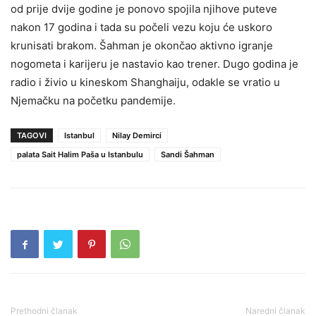
od prije dvije godine je ponovo spojila njihove puteve
nakon 17 godina i tada su počeli vezu koju će uskoro
krunisati brakom. Šahman je okončao aktivno igranje
nogometa i karijeru je nastavio kao trener. Dugo godina je
radio i živio u kineskom Shanghaiju, odakle se vratio u
Njemačku na početku pandemije.
TAGOVI
Istanbul
Nilay Demirci
palata Sait Halim Paša u Istanbulu
Sandi Šahman
Prethodni članak
Naredni članak