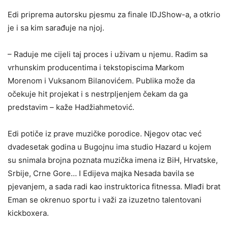
Edi priprema autorsku pjesmu za finale IDJShow-a, a otkrio
je i sa kim sarađuje na njoj.
– Raduje me cijeli taj proces i uživam u njemu. Radim sa
vrhunskim producentima i tekstopiscima Markom
Morenom i Vuksanom Bilanovićem. Publika može da
očekuje hit projekat i s nestrpljenjem čekam da ga
predstavim – kaže Hadžiahmetović.
Edi potiče iz prave muzičke porodice. Njegov otac već
dvadesetak godina u Bugojnu ima studio Hazard u kojem
su snimala brojna poznata muzička imena iz BiH, Hrvatske,
Srbije, Crne Gore… I Edijeva majka Nesada bavila se
pjevanjem, a sada radi kao instruktorica fitnessa. Mlađi brat
Eman se okrenuo sportu i važi za izuzetno talentovani
kickboxera.