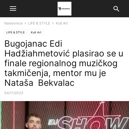
Naslovnica
LIFE & STYLE
Kult Art
LIFE & STYLE
Kult Art
Bugojanac Edi
Hadžiahmetović plasirao se u
finale regionalnog muzičkog
takmičenja, mentor mu je
Nataša Bekvalac
04/11/2023