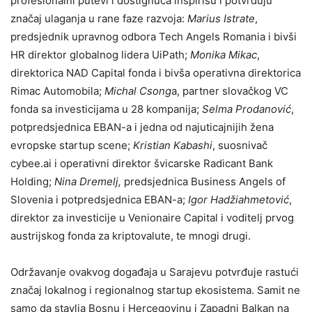
profesionalni putevi i dostignuća inspirišu i potvrđuju
značaj ulaganja u rane faze razvoja:
Marius Istrate
,
predsjednik upravnog odbora Tech Angels Romania i bivši
HR direktor globalnog lidera UiPath;
Monika Mikac
,
direktorica NAD Capital fonda i bivša operativna direktorica
Rimac Automobila;
Michal Csong
a, partner slovačkog VC
fonda sa investicijama u 28 kompanija;
Selma Prodanović
,
potpredsjednica EBAN-a i jedna od najuticajnijih žena
evropske startup scene;
Kristian Kabashi
, suosnivač
cybee.ai i operativni direktor švicarske Radicant Bank
Holding;
Nina Dremelj,
predsjednica Business Angels of
Slovenia i potpredsjednica EBAN-a;
Igor Hadžiahmetović
,
direktor za investicije u Venionaire Capital i voditelj prvog
austrijskog fonda za kriptovalute, te mnogi drugi.
Održavanje ovakvog događaja u Sarajevu potvrđuje rastući
značaj lokalnog i regionalnog startup ekosistema. Samit ne
samo da stavlja Bosnu i Hercegovinu i Zapadni Balkan na