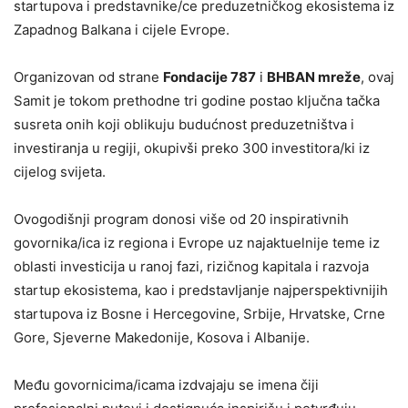
startupova i predstavnike/ce preduzetničkog ekosistema iz
Zapadnog Balkana i cijele Evrope.
Organizovan od strane
Fondacije 787
i
BHBAN mreže
, ovaj
Samit je tokom prethodne tri godine postao ključna tačka
susreta onih koji oblikuju budućnost preduzetništva i
investiranja u regiji, okupivši preko 300 investitora/ki iz
cijelog svijeta.
Ovogodišnji program donosi više od 20 inspirativnih
govornika/ica iz regiona i Evrope uz najaktuelnije teme iz
oblasti investicija u ranoj fazi, rizičnog kapitala i razvoja
startup ekosistema, kao i predstavljanje najperspektivnijih
startupova iz Bosne i Hercegovine, Srbije, Hrvatske, Crne
Gore, Sjeverne Makedonije, Kosova i Albanije.
Među govornicima/icama izdvajaju se imena čiji