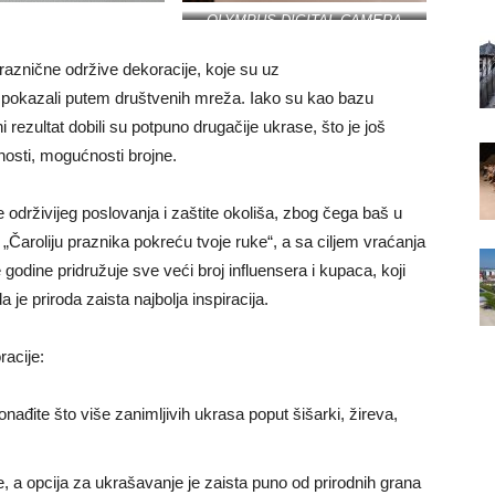
OLYMPUS DIGITAL CAMERA
Processed with VSCO with m5
preset
praznične održive dekoracije, koje su uz
o pokazali putem društvenih mreža. Iako su kao bazu
ni rezultat dobili su potpuno drugačije ukrase, što je još
nosti, mogućnosti brojne.
 održivijeg poslovanja i zaštite okoliša, zbog čega baš u
aroliju praznika pokreću tvoje ruke“, a sa ciljem vraćanja
godine pridružuje sve veći broj influensera i kupaca, koji
e priroda zaista najbolja inspiracija.
acije:
onađite što više zanimljivih ukrasa poput šišarki, žireva,
ke, a opcija za ukrašavanje je zaista puno od prirodnih grana