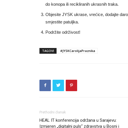
do konopa ili recikliranih ukrasnih traka.
Objesite JYSK ukrase, vrećice, dodajte darove
smjestite patuljka.
Podržite održivost!
TAGOVI
#JYSKCarolijaPraznika
Prethodni članak
HEAL IT konferencija održana u Sarajevu:
Izmjeren „digitalni puls“ zdravstva u Bosni i