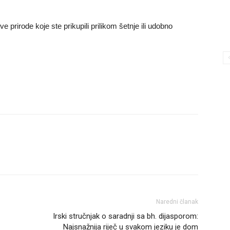
 prirode koje ste prikupili prilikom šetnje ili udobno
Naredni članak
Irski stručnjak o saradnji sa bh. dijasporom:
Najsnažnija riječ u svakom jeziku je dom