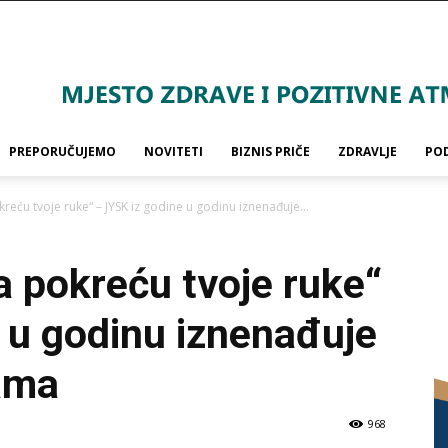
PREPORUČUJEMO
NOVITETI
BIZNIS PRIČE
ZDRAVLJE
PO
kreću tvoje ruke“ – JYSK iz godine u godinu iznenađuje...
a pokreću tvoje ruke“
 u godinu iznenađuje
jama
968