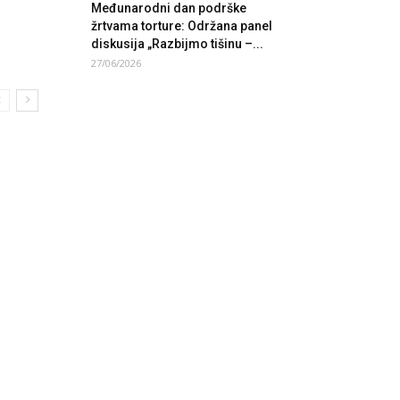
Međunarodni dan podrške
žrtvama torture: Održana panel
diskusija „Razbijmo tišinu –...
27/06/2026