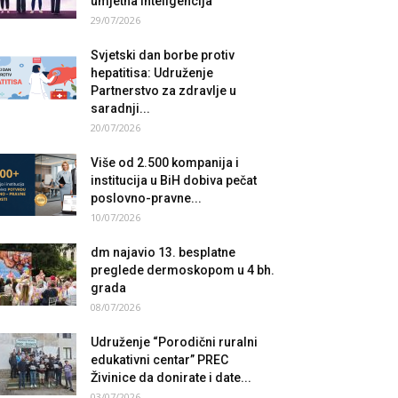
umjetna inteligencija
29/07/2026
Svjetski dan borbe protiv
hepatitisa: Udruženje
Partnerstvo za zdravlje u
saradnji...
20/07/2026
Više od 2.500 kompanija i
institucija u BiH dobiva pečat
poslovno-pravne...
10/07/2026
dm najavio 13. besplatne
preglede dermoskopom u 4 bh.
grada
08/07/2026
Udruženje “Porodični ruralni
edukativni centar” PREC
Živinice da donirate i date...
03/07/2026