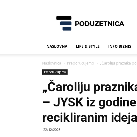
Poduzetnica.ba
NASLOVNA
LIFE & STYLE
INFO BIZNIS
Naslovnica
Preporučujemo
„Čaroliju praznika po
Preporučujemo
„Čaroliju praznik
– JYSK iz godine
recikliranim ide
22/12/2023