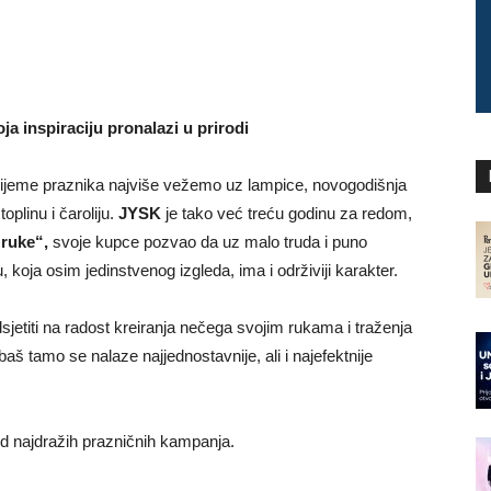
 inspiraciju pronalazi u prirodi
vrijeme praznika najviše vežemo uz lampice, novogodišnja
plinu i čaroliju.
JYSK
je tako već treću godinu za redom,
 ruke“,
svoje kupce pozvao da uz malo truda i puno
u, koja osim jedinstvenog izgleda, ima i održiviji karakter.
sjetiti na radost kreiranja nečega svojim rukama i traženja
 baš tamo se nalaze najjednostavnije, ali i najefektnije
od najdražih prazničnih kampanja.