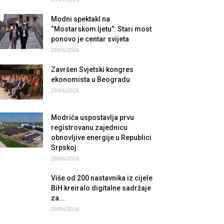
Modni spektakl na
“Mostarskom ljetu”: Stari most
ponovo je centar svijeta
29/06/2026
Završen Svjetski kongres
ekonomista u Beogradu
29/06/2026
Modriča uspostavlja prvu
registrovanu zajednicu
obnovljive energije u Republici
Srpskoj
29/06/2026
Više od 200 nastavnika iz cijele
BiH kreiralo digitalne sadržaje
za...
29/06/2026