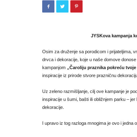
JYSKova kampanja koja
Osim za druženje sa porodicom i prijateljima, 
drvca i dekoracije, koje u naše domove donose to
kampanjom
„Čaroliju praznika pokreću tvoje
inspiracije iz prirode stvore prazničnu dekoracij
Uz zeleno razmišljanje, cilj ove kampanje je pod
inspiracije u šumi, bašti ili obližnjem parku – jer
dekoracije.
I upravo iz tog razloga mnogima je ovo i jedna 