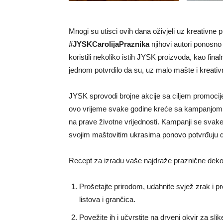
Mnogi su utisci ovih dana oživjeli uz kreativne 
#JYSKCarolijaPraznika
njihovi autori ponosn
koristili nekoliko istih JYSK proizvoda, kao final
jednom potvrdilo da su, uz malo mašte i kreativ
JYSK sprovodi brojne akcije sa ciljem promocije
ovo vrijeme svake godine kreće sa kampanjom „Č
na prave životne vrijednosti. Kampanji se svake 
svojim maštovitim ukrasima ponovo potvrđuju da j
Recept za izradu vaše najdraže praznične dekor
Prošetajte prirodom, udahnite svjež zrak i pr
listova i grančica.
Povežite ih i učvrstite na drveni okvir za sli