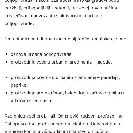
poljoprivreda i kako može uticati na to da gradovi budu
održiviji, prilagodljiviji i zeleniji, te razvoj novih načina
privređivanja povezanih s aktivnostima urbane
poljoprivrede.
Na radionici će biti obuhvaćene sljedeće tematske cjeline:
osnove urbane poljoprivrede,
proizvodnja voća u urbanim sredinama – jagode,
proizvodnja povrća u urbanim sredinama – paradajz,
paprike,
proizvodnja aromatičnog, ljekovitog i začinskog bilja u
urbanim sredinama.
Radionicu vodi prof. Halil Omanović, redovni profesor na
Poljoprivredno-prehrambenom fakultetu Univerziteta u
Sarajevu koji ima višegodišnje iskustvo u naučno-