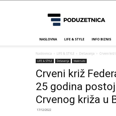
Poduzetnica.ba
NASLOVNA
LIFE & STYLE
INFO BIZNIS
Naslovnica
LIFE & STYLE
Dešavanja
Crveni križ
LIFE & STYLE
Dešavanja
Istaknuto
Crveni križ Feder
25 godina postoj
Crvenog križa u 
17/12/2022