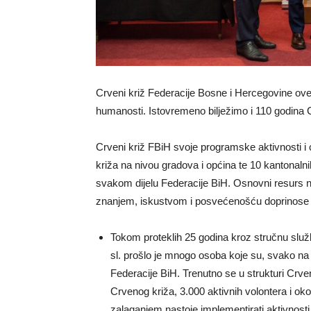
Crveni križ Federacije Bosne i Hercegovine ove 
humanosti. Istovremeno bilježimo i 110 godina C
Crveni križ FBiH svoje programske aktivnosti i
križa na nivou gradova i općina te 10 kantonalni
svakom dijelu Federacije BiH. Osnovni resurs n
znanjem, iskustvom i posvećenošću doprinose o
Tokom proteklih 25 godina kroz stručnu službu
sl. prošlo je mnogo osoba koje su, svako na 
Federacije BiH. Trenutno se u strukturi Crv
Crvenog križa, 3.000 aktivnih volontera i ok
zalaganjem nastoje implementirati aktivnosti