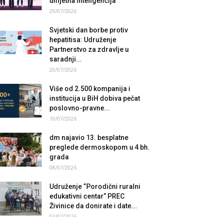
umjetna inteligencija
29/07/2026
Svjetski dan borbe protiv
hepatitisa: Udruženje
Partnerstvo za zdravlje u
saradnji...
20/07/2026
Više od 2.500 kompanija i
institucija u BiH dobiva pečat
poslovno-pravne...
10/07/2026
dm najavio 13. besplatne
preglede dermoskopom u 4 bh.
grada
08/07/2026
Udruženje “Porodični ruralni
edukativni centar” PREC
Živinice da donirate i date...
03/07/2026