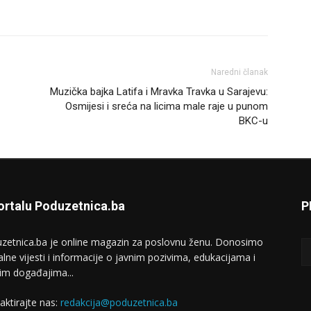
Naredni članak
Muzička bajka Latifa i Mravka Travka u Sarajevu:
Osmijesi i sreća na licima male raje u punom
BKC-u
ortalu Poduzetnica.ba
P
zetnica.ba je online magazin za poslovnu ženu. Donosimo
alne vijesti i informacije o javnim pozivima, edukacijama i
im događajima...
aktirajte nas:
redakcija@poduzetnica.ba