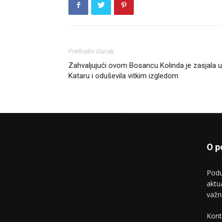
Prethodni članak
Zahvaljujući ovom Bosancu Kolinda je zasjala u
Kataru i oduševila vitkim izgledom
O p
Podu
aktu
važn
Kont