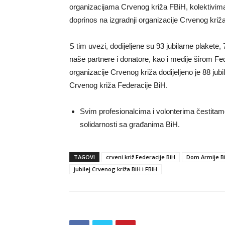
organizacijama Crvenog križa FBiH, kolektivima,
doprinos na izgradnji organizacije Crvenog križa
S tim uvezi, dodijeljene su 93 jubilarne plakete, 
naše partnere i donatore, kao i medije širom F
organizacije Crvenog križa dodijeljeno je 88 jubil
Crvenog križa Federacije BiH.
Svim profesionalcima i volonterima čestitamo 
solidarnosti sa građanima BiH.
TAGOVI
crveni križ Federacije BiH
Dom Armije B
jubilej Crvenog križa BiH i FBIH