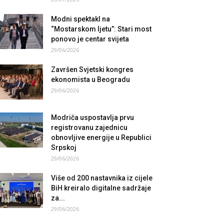
Modni spektakl na
“Mostarskom ljetu”: Stari most
ponovo je centar svijeta
29/06/2026
Završen Svjetski kongres
ekonomista u Beogradu
29/06/2026
Modriča uspostavlja prvu
registrovanu zajednicu
obnovljive energije u Republici
Srpskoj
29/06/2026
Više od 200 nastavnika iz cijele
BiH kreiralo digitalne sadržaje
za...
29/06/2026