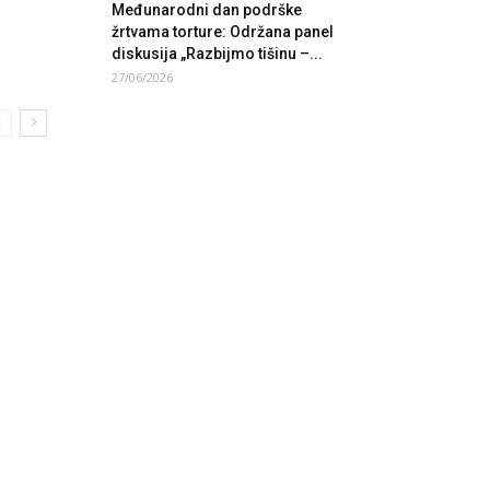
Međunarodni dan podrške
žrtvama torture: Održana panel
diskusija „Razbijmo tišinu –...
27/06/2026