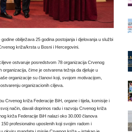
godine obilježava 25 godina postojanja i djelovanja u službi
rvenog križa/krsta u Bosni i Hercegovini.
 ciljeve ostvaruje posredstvom 78 organizacija Crvenog
h organizacija, čime je ostvarena težnja da djeluje u
aše organizacije su članovi koji, svojom motivacijom,
stvarenju organizacionih ciljeva.
 Crvenog križa Federacije BiH, organe i tijela, komisije i
svoj način, davali doprinos radu i razvoju Crvenog križa
enog kirža Federacije BiH nalazi oko 30.000 članova
o 150 profesionalno uposlenih koji svojim radom i
 u okviru mandata i misije Crvenog križa – istakao je