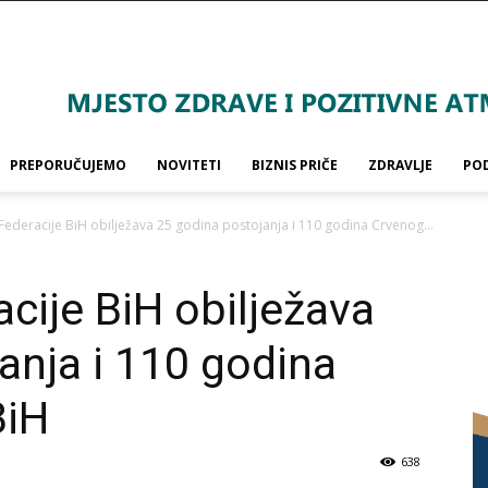
PREPORUČUJEMO
NOVITETI
BIZNIS PRIČE
ZDRAVLJE
PO
 Federacije BiH obilježava 25 godina postojanja i 110 godina Crvenog...
acije BiH obilježava
anja i 110 godina
BiH
638