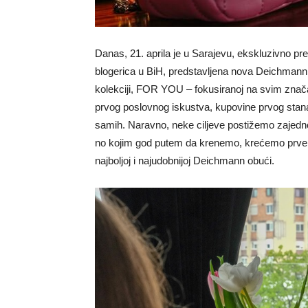
Danas, 21. aprila je u Sarajevu, ekskluzivno pre
blogerica u BiH, predstavljena nova Deichmann ko
kolekciji, FOR YOU – fokusiranoj na svim znača
prvog poslovnog iskustva, kupovine prvog stana
samih. Naravno, neke ciljeve postižemo zajedno…
no kojim god putem da krenemo, krećemo prve
najboljoj i najudobnijoj Deichmann obući.