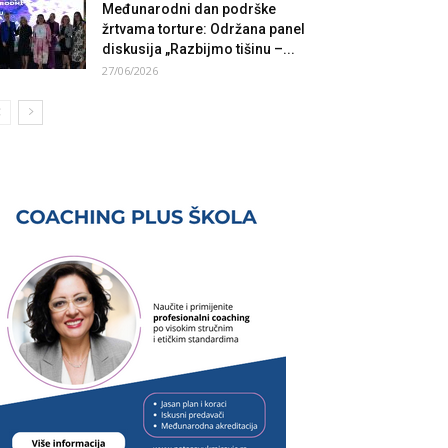
Međunarodni dan podrške
žrtvama torture: Održana panel
diskusija „Razbijmo tišinu –...
27/06/2026