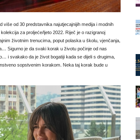
d više od 30 predstavnika najutjecajnijih medija i modnih
lekcija za proljeće/ljeto 2022. Riječ je o razigranoj
jnim životnim trenucima, poput polaska u školu, vjenčanja,
… Sigurno je da svaki korak u životu počinje od nas
 i svakako da je život bogatiji kada se dijeli s drugima,
nstveno sopstvenim korakom. Neka taj korak bude u