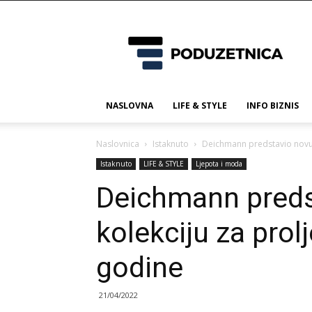
Poduzetnica.ba
NASLOVNA
LIFE & STYLE
INFO BIZNIS
Naslovnica
Istaknuto
Deichmann predstavio novu 
Istaknuto
LIFE & STYLE
Ljepota i moda
Deichmann pred
kolekciju za prol
godine
21/04/2022