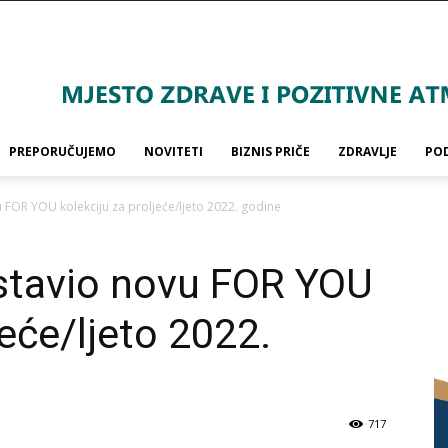
PREPORUČUJEMO
NOVITETI
BIZNIS PRIČE
ZDRAVLJE
PO
FOR YOU kolekciju za proljeće/ljeto 2022. godine
stavio novu FOR YOU
jeće/ljeto 2022.
717