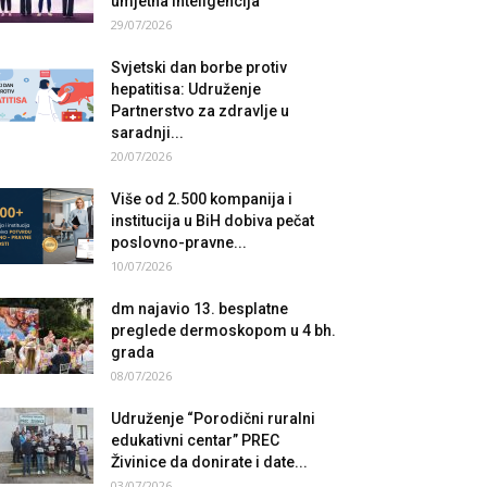
umjetna inteligencija
29/07/2026
Svjetski dan borbe protiv
hepatitisa: Udruženje
Partnerstvo za zdravlje u
saradnji...
20/07/2026
Više od 2.500 kompanija i
institucija u BiH dobiva pečat
poslovno-pravne...
10/07/2026
dm najavio 13. besplatne
preglede dermoskopom u 4 bh.
grada
08/07/2026
Udruženje “Porodični ruralni
edukativni centar” PREC
Živinice da donirate i date...
03/07/2026