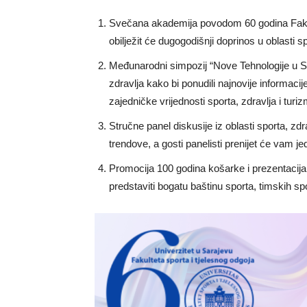
Svečana akademija povodom 60 godina Fakult
obilježit će dugogodišnji doprinos u oblasti 
Međunarodni simpozij “Nove Tehnologije u Spo
zdravlja kako bi ponudili najnovije informaci
zajedničke vrijednosti sporta, zdravlja i turi
Stručne panel diskusije iz oblasti sporta, zdr
trendove, a gosti panelisti prenijet će vam je
Promocija 100 godina košarke i prezentacij
predstaviti bogatu baštinu sporta, timskih s