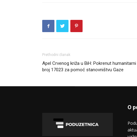
Prethodni članak
Apel Crvenog križa u BiH: Pokrenut humanitarni
broj 17023 za pomoć stanovništvu Gaze
O p
Podu
aktu
važn