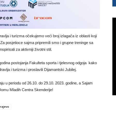
avlja i turizma očekujemo veći broj izlagača iz oblasti koji
 Za posjetioce sajma pripremili smo i grupne treninge sa
irisali za aktivniji životni stil.
odina postojanja Fakulteta sporta i tjelesnog odgoja kako
avlja i turizma i proslavili Dijamantski Jubilej.
aju u periodu od 26.10. do 29.10. 2023. godine, a Sajam
u Domu Mladih Centra Skenderije!
arajevo