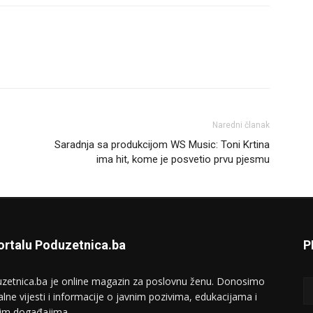
Naredni članak
Saradnja sa produkcijom WS Music: Toni Krtina
ima hit, kome je posvetio prvu pjesmu
ortalu Poduzetnica.ba
P
zetnica.ba je online magazin za poslovnu ženu. Donosimo
alne vijesti i informacije o javnim pozivima, edukacijama i
im događajima...