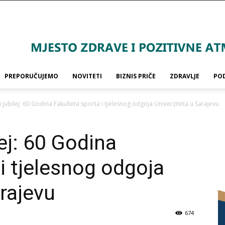
PREPORUČUJEMO
NOVITETI
BIZNIS PRIČE
ZDRAVLJE
PO
 jubilej: 60 Godina Fakulteta sporta i tjelesnog odgoja Univerziteta u Sarajevu
ej: 60 Godina
i tjelesnog odgoja
arajevu
674