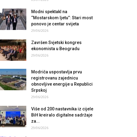
Modni spektakl na
“Mostarskom ljetu”: Stari most
ponovo je centar svijeta
29/06/2026
Završen Svjetski kongres
ekonomista u Beogradu
29/06/2026
Modriča uspostavlja prvu
registrovanu zajednicu
obnovljive energije u Republici
Srpskoj
29/06/2026
Više od 200 nastavnika iz cijele
BiH kreiralo digitalne sadržaje
za...
29/06/2026