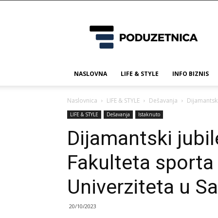
Poduzetnica.ba
NASLOVNA
LIFE & STYLE
INFO BIZNIS
Naslovnica
LIFE & STYLE
Dešavanja
Dijamantski
LIFE & STYLE
Dešavanja
Istaknuto
Dijamantski jubil
Fakulteta sporta 
Univerziteta u S
20/10/2023