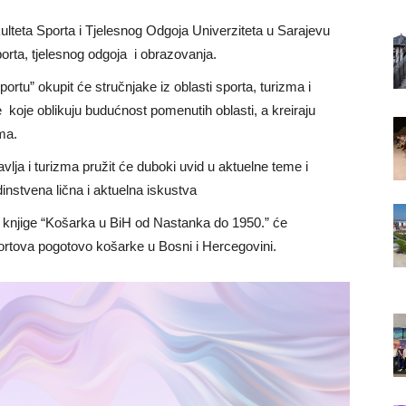
eta Sporta i Tjelesnog Odgoja Univerziteta u Sarajevu
sporta, tjelesnog odgoja i obrazovanja.
rtu” okupit će stručnjake iz oblasti sporta, turizma i
je koje oblikuju budućnost pomenutih oblasti, a kreiraju
zma.
avlja i turizma pružit će duboki uvid u aktuelne teme i
dinstvena lična i aktuelna iskustva
a knjige “Košarka u BiH od Nastanka do 1950.” će
portova pogotovo košarke u Bosni i Hercegovini.