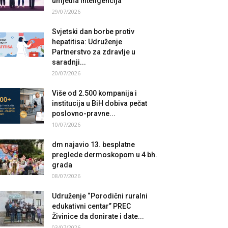
umjetna inteligencija
29/07/2026
Svjetski dan borbe protiv
hepatitisa: Udruženje
Partnerstvo za zdravlje u
saradnji...
20/07/2026
Više od 2.500 kompanija i
institucija u BiH dobiva pečat
poslovno-pravne...
10/07/2026
dm najavio 13. besplatne
preglede dermoskopom u 4 bh.
grada
08/07/2026
Udruženje “Porodični ruralni
edukativni centar” PREC
Živinice da donirate i date...
03/07/2026