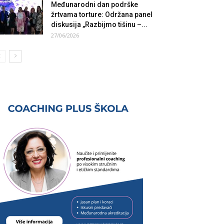
Međunarodni dan podrške
žrtvama torture: Održana panel
diskusija „Razbijmo tišinu –...
27/06/2026