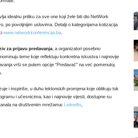
formate.
vlja idealnu priliku za sve one koji žele biti dio NetWork
o, po povoljnijim uslovima. Detalji o kategorijama kotizacija
ci
www.networkkonferencija.ba
.
oziv za prijavu predavanja
, a organizatori posebno
a nominuju teme koje reflektuju konkretna iskustva i najnovije
redavanja vrši se putem opcije “Predavač” na već pomenutoj
.
je i inspiriše, u duhu tektonskih promjena koje oblikuju tok
ogramu i učesnicima, kao i najnovije vijesti, dostupne su
 kanala na društvenim mrežama:
LinkedIn
,