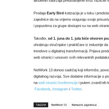
aktuelnih sadržaja predstavljenih kroz različite 
Prodaja
Early Bird
kotizacija je u toku i predsta
zajednice da na vrijeme osiguraju svoje prisustv
i popustima za grupe dostupni su na web strani
Također,
od 1. juna do 1. jula biće otvoren p
ohrabruju stručnjake i praktičare iz industrije d
trendove u digitalnoj transformaciji. Prijava p
web stranici i unosom svih relevantnih podataka
NetWork 13 donosi sadržaj koji informiše, povezu
digitalnog razvoja. Sve dodatne informacije o pr
na
web stranici konferencije
i putem zvaničnih
Facebook
,
Instagram
i
Twitter
.
TAGOVI
NetWork 13
Network zajednica