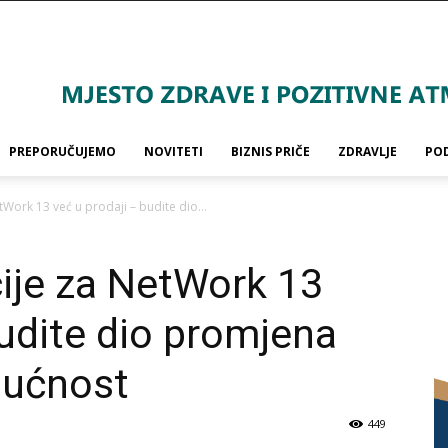
PREPORUČUJEMO
NOVITETI
BIZNIS PRIČE
ZDRAVLJE
PO
etWork 13 već u prodaji – budite dio...
cije za NetWork 13
budite dio promjena
dućnost
449