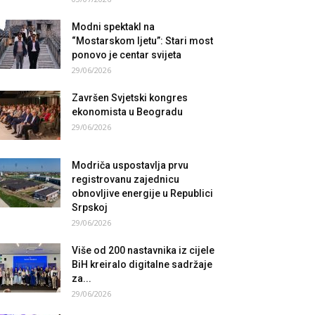
Modni spektakl na
“Mostarskom ljetu”: Stari most
ponovo je centar svijeta
29/06/2026
Završen Svjetski kongres
ekonomista u Beogradu
29/06/2026
Modriča uspostavlja prvu
registrovanu zajednicu
obnovljive energije u Republici
Srpskoj
29/06/2026
Više od 200 nastavnika iz cijele
BiH kreiralo digitalne sadržaje
za...
29/06/2026