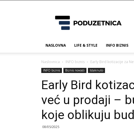
Poduzetnica.ba
NASLOVNA
LIFE & STYLE
INFO BIZNIS
Naslovnica
INFO biznis
Early Bird kotizacije za N
INFO biznis
Biznis novosti
Istaknuto
Early Bird kotiza
već u prodaji – 
koje oblikuju bu
08/05/2025