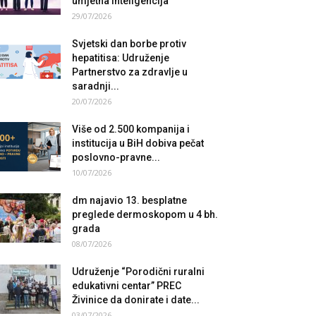
umjetna inteligencija
29/07/2026
Svjetski dan borbe protiv
hepatitisa: Udruženje
Partnerstvo za zdravlje u
saradnji...
20/07/2026
Više od 2.500 kompanija i
institucija u BiH dobiva pečat
poslovno-pravne...
10/07/2026
dm najavio 13. besplatne
preglede dermoskopom u 4 bh.
grada
08/07/2026
Udruženje “Porodični ruralni
edukativni centar” PREC
Živinice da donirate i date...
03/07/2026