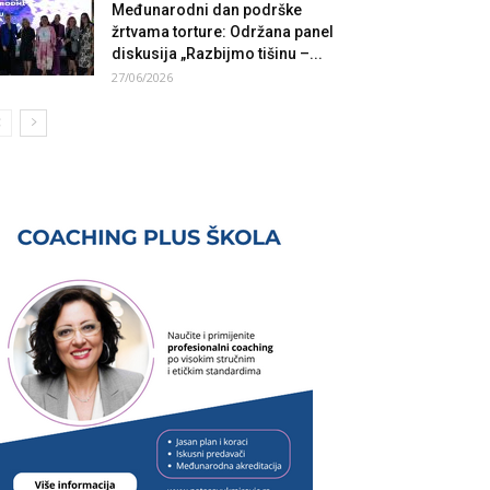
Međunarodni dan podrške
žrtvama torture: Održana panel
diskusija „Razbijmo tišinu –...
27/06/2026