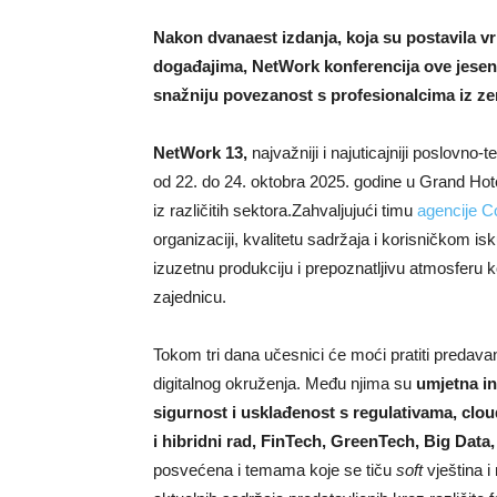
Nakon dvanaest izdanja, koja su postavila v
događajima, NetWork konferencija ove jeseni
snažniju povezanost s profesionalcima iz zem
NetWork 13,
najvažniji i najuticajniji poslovno-
od 22. do 24. oktobra 2025. godine u Grand Hote
iz različitih sektora.Zahvaljujući timu
agencije 
organizaciji, kvalitetu sadržaja i korisničkom i
izuzetnu produkciju i prepoznatljivu atmosferu k
zajednicu.
Tokom tri dana učesnici će moći pratiti predav
digitalnog okruženja. Među njima su
umjetna in
sigurnost i usklađenost s regulativama, clou
i hibridni rad, FinTech, GreenTech, Big Data
posvećena i temama koje se tiču
soft
vještina 