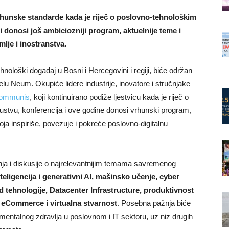
rhunske standarde kada je riječ o poslovno-tehnološkim
 donosi još ambiciozniji program, aktuelnije teme i
lje i inostranstva.
tehnološki događaj u Bosni i Hercegovini i regiji, biće održan
lu Neum. Okupiće lidere industrije, inovatore i stručnjake
Communis
, koji kontinuirano podiže ljestvicu kada je riječ o
skustvu, konferencija i ove godine donosi vrhunski program,
oja inspiriše, povezuje i pokreće poslovno-digitalnu
anja i diskusije o najrelevantnijim temama savremenog
teligencija i generativni AI, mašinsko učenje, cyber
d tehnologije, Datacenter Infrastructure, produktivnost
, eCommerce i virtualna stvarnost
. Posebna pažnja biće
i mentalnog zdravlja u poslovnom i IT sektoru, uz niz drugih