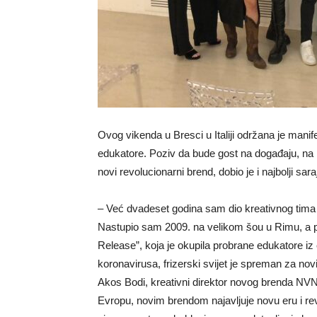
Ovog vikenda u Bresci u Italiji održana je manif
edukatore. Poziv da bude gost na događaju, na koj
novi revolucionarni brend, dobio je i najbolji saraj
– Već dvadeset godina sam dio kreativnog tima TI
Nastupio sam 2009. na velikom šou u Rimu, a po
Release”, koja je okupila probrane edukatore iz 
koronavirusa, frizerski svijet je spreman za nov
Akos Bodi, kreativni direktor novog brenda NVNT,
Evropu, novim brendom najavljuje novu eru i rev