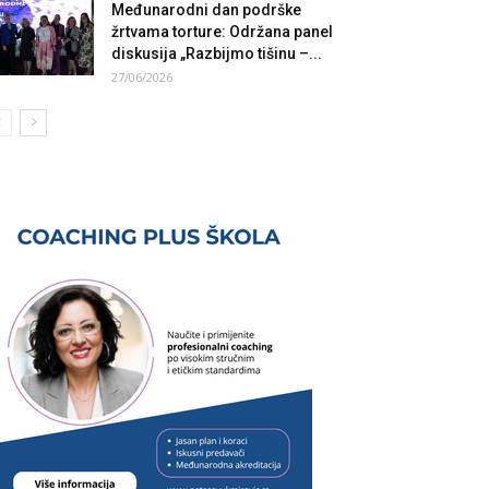
Međunarodni dan podrške
žrtvama torture: Održana panel
diskusija „Razbijmo tišinu –...
27/06/2026