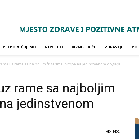
PREPORUČUJEMO
NOVITETI
BIZNIS PRIČE
ZDRAVLJE
PO
ć rame uz rame sa najboljim frizerima Evrope na jedinstvenom događaju...
 uz rame sa najboljim
 na jedinstvenom
1402