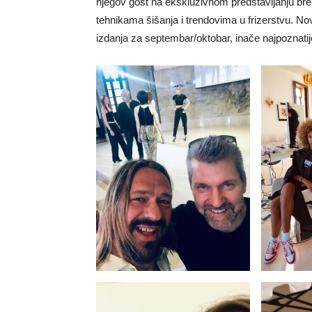
njegov gost na ekskluzivnom predstavljanju bre
tehnikama šišanja i trendovima u frizerstvu. Nov
izdanja za septembar/oktobar, inače najpoznatije