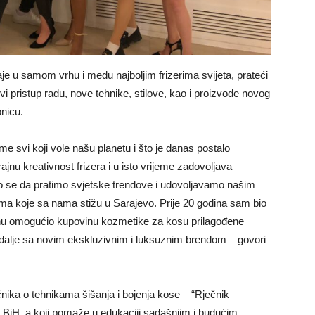
aje u samom vrhu i među najboljim frizerima svijeta, prateći
i pristup radu, nove tehnike, stilove, kao i proizvode novog
onicu.
e svi koji vole našu planetu i što je danas postalo
jnu kreativnost frizera i u isto vrijeme zadovoljava
dimo se da pratimo svjetske trendove i udovoljavamo našim
nama koje sa nama stižu u Sarajevo. Prije 20 godina sam bio
salonu omogućio kupovinu kozmetike za kosu prilagođene
 dalje sa novim ekskluzivnim i luksuznim brendom – govori
učnika o tehnikama šišanja i bojenja kose – “Rječnik
 u BiH, a koji pomaže u edukaciji sadašnjim i budućim