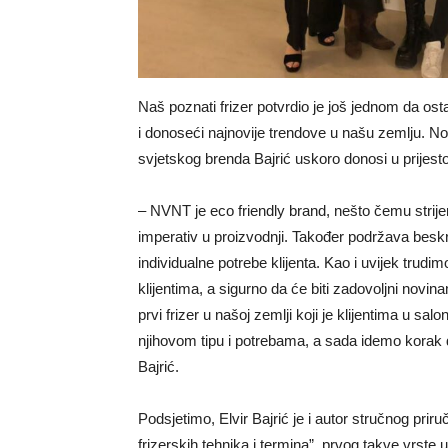
Naš poznati frizer potvrdio je još jednom da ost
i donoseći najnovije trendove u našu zemlju. Nov
svjetskog brenda Bajrić uskoro donosi u prijest
– NVNT je eco friendly brand, nešto čemu strijem
imperativ u proizvodnji. Također podržava beskra
individualne potrebe klijenta. Kao i uvijek tru
klijentima, a sigurno da će biti zadovoljni novi
prvi frizer u našoj zemlji koji je klijentima u 
njihovom tipu i potrebama, a sada idemo korak
Bajrić.
Podsjetimo, Elvir Bajrić je i autor stručnog prir
frizerskih tehnika i termina”, prvog takve vrste