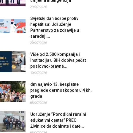
umjetna inteligencija
29/07/2026
Svjetski dan borbe protiv
hepatitisa: Udruženje
Partnerstvo za zdravlje u
saradnji...
20/07/2026
Više od 2.500 kompanija i
institucija u BiH dobiva pečat
poslovno-pravne...
10/07/2026
dm najavio 13. besplatne
preglede dermoskopom u 4 bh.
grada
08/07/2026
Udruženje “Porodični ruralni
edukativni centar” PREC
Živinice da donirate i date...
03/07/2026