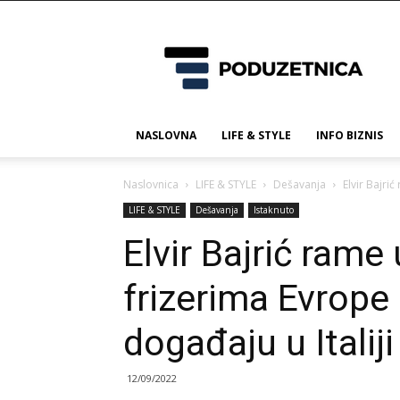
Poduzetnica.ba
NASLOVNA
LIFE & STYLE
INFO BIZNIS
Naslovnica
LIFE & STYLE
Dešavanja
Elvir Bajri
LIFE & STYLE
Dešavanja
Istaknuto
Elvir Bajrić rame
frizerima Evrope
događaju u Italiji
12/09/2022