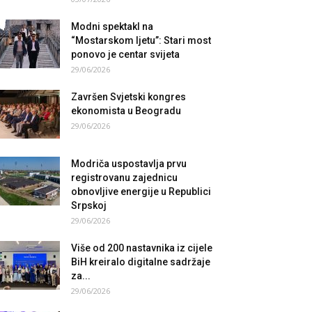
Modni spektakl na
“Mostarskom ljetu”: Stari most
ponovo je centar svijeta
29/06/2026
Završen Svjetski kongres
ekonomista u Beogradu
29/06/2026
Modriča uspostavlja prvu
registrovanu zajednicu
obnovljive energije u Republici
Srpskoj
29/06/2026
Više od 200 nastavnika iz cijele
BiH kreiralo digitalne sadržaje
za...
29/06/2026