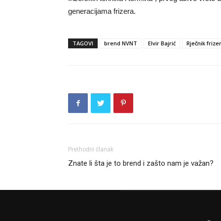
generacijama frizera.
TAGOVI
brend NVNT
Elvir Bajrić
Rječnik frize
Prethodni članak
Znate li šta je to brend i zašto nam je važan?