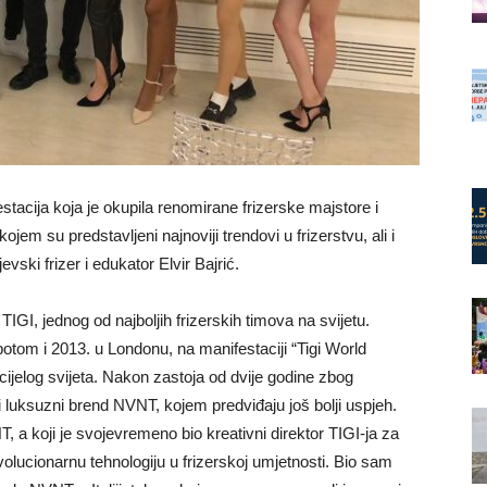
estacija koja je okupila renomirane frizerske majstore i
em su predstavljeni najnoviji trendovi u frizerstvu, ali i
evski frizer i edukator Elvir Bajrić.
GI, jednog od najboljih frizerskih timova na svijetu.
tom i 2013. u Londonu, na manifestaciji “Tigi World
cijelog svijeta. Nakon zastoja od dvije godine zbog
i luksuzni brend NVNT, kojem predviđaju još bolji uspjeh.
 a koji je svojevremeno bio kreativni direktor TIGI-ja za
olucionarnu tehnologiju u frizerskoj umjetnosti. Bio sam