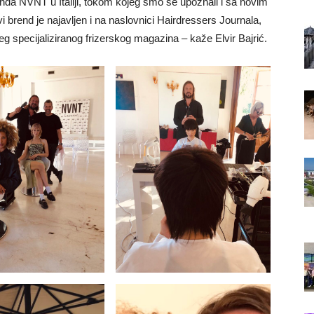
nda NVNT u Italiji, tokom kojeg smo se upoznali i sa novim
i brend je najavljen i na naslovnici Hairdressers Journala,
g specijaliziranog frizerskog magazina – kaže Elvir Bajrić.