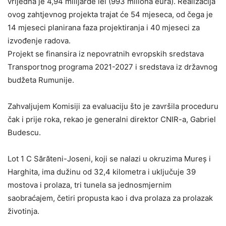
vrijedna je 4,94 milijarde lei (993 miliona eura). Realizacija
ovog zahtjevnog projekta trajat će 54 mjeseca, od čega je
14 mjeseci planirana faza projektiranja i 40 mjeseci za
izvođenje radova.
Projekt se finansira iz nepovratnih evropskih sredstava
Transportnog programa 2021-2027 i sredstava iz državnog
budžeta Rumunije.
Zahvaljujem Komisiji za evaluaciju što je završila proceduru
čak i prije roka, rekao je generalni direktor CNIR-a, Gabriel
Budescu.
Lot 1 C Sărăteni-Joseni, koji se nalazi u okruzima Mureș i
Harghita, ima dužinu od 32,4 kilometra i uključuje 39
mostova i prolaza, tri tunela sa jednosmjernim
saobraćajem, četiri propusta kao i dva prolaza za prolazak
životinja.