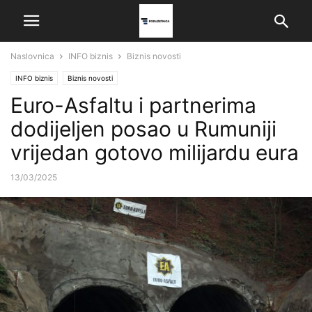
Naslovnica
INFO biznis
Biznis novosti
INFO biznis
Biznis novosti
Euro-Asfaltu i partnerima
dodijeljen posao u Rumuniji
vrijedan gotovo milijardu eura
13/03/2025