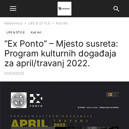
Naslovnica
LIFE & STYLE
Kult Art
LIFE & STYLE
Kult Art
“Ex Ponto” – Mjesto susreta:
Program kulturnih događaja
za april/travanj 2022.
03/04/2022