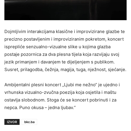
Dojmljivim interakcijama klasične i improvizirane glazbe te
precizno postavljenim i improviziranim pokretom, koncert
isprepliće senzualno-vizualne slike u kojima glazba
postaje pozornica za dva plesna tijela koja razvijaju svoj
jezik primanjem i davanjem te dijeljenjem s publikom.
Susret, prilagodba, čežnja, magija, tuga, nježnost, sjećanje.
Ambijentalni plesni koncert „Ljubi me nežno“ je ujedno i
vrhunska vizualno-zvučna poezija koja osjetila i maštu
ostavlja slobodnom. Stoga će se koncert pobrinuti i za
nepca. Puno okusa – jedna ljubav.“
IZVOR
bkc.ba