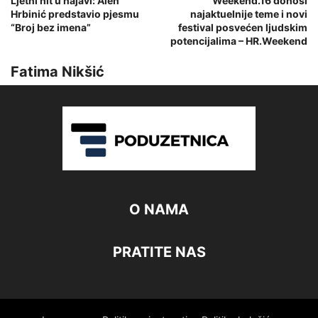
Ljetni hit u najavi: Alen
Weekend.16 donosi
Hrbinić predstavio pjesmu
najaktuelnije teme i novi
“Broj bez imena”
festival posvećen ljudskim
potencijalima – HR.Weekend
Fatima Nikšić
O NAMA
PRATITE NAS