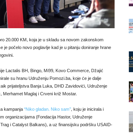
skoro 20.000 KM, koja je u skladu sa novom zakonskom
je počelo novo poglavlje kad je u pitanju doniranje hrane
govini.
je Lactalis BH, Bingo, Mi99, Kovo Commerce, Džajić
le su hranu Udruženju Pomozi.ba, koje će je dalje
zaik prijateljstva Banja Luka, DHD Zavidovići, Udruženje
 Merhamet Maglaj i Crveni križ Mostar.
ička kampanja
“Niko gladan. Niko sam”
, koju je inicirala i
im organizacijama (Fondacija Hastor, Udruženje
Trag i Catalyst Balkans), a uz finansijsku podršku USAID-