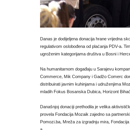
Danas je dodijeljena donacija hrane vrijedna 
regulativom oslobođena od plaćanja PDV-a. Time 
ugroženim kategorijama društva u Bosni i Herce
Na humanitarnom događaju u Sarajevu kompani
Commerce, Mik Company i Gadžo Comerc donira
distribuirati javnim kuhinjama i udruženjima Mo
mladih Fokus Bosanska Dubica, Horizont Bihać,
Današnjoj donaciji prethodila je velika aktivist
provela Fondacija Mozaik zajedno sa partnersk
Pomozi.ba, Mreža za izgradnju mira, Fondacija 
a.