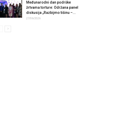
Međunarodni dan podrške
žrtvama torture: Održana panel
diskusija „Razbijmo tišinu –...
27/06/2026