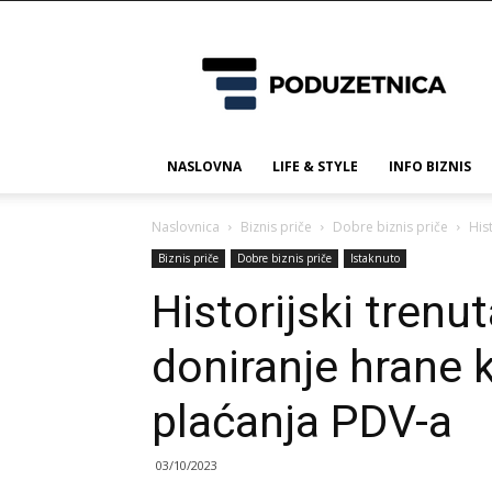
Poduzetnica.ba
NASLOVNA
LIFE & STYLE
INFO BIZNIS
Naslovnica
Biznis priče
Dobre biznis priče
His
Biznis priče
Dobre biznis priče
Istaknuto
Historijski trenu
doniranje hrane 
plaćanja PDV-a
03/10/2023