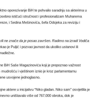
rektno oporezivanje BiH te pohvalio saradnju sa akterima u
posebno ističući stručnost i profesionalizam Muharema
eze, i Sedina Mešinovića, šefa Odsjeka za reviziju i
vili ne znače da je posao završen. Radimo na izradi Vodiča
kao je Puljić i pozvao javnost da ukoliko ustanovi ili
 nadležne.
tine BiH Saše Magazinovića koji je prepoznao važnost
kom mudrošću i vještinom iznio je kroz parlamentarnu
ene usvojene jednoglasno.
jne aktere u inicijativu “Niko gladan. Niko sam” osvijetlila je
evno uništavalo više od 767.000 obroka, dok je