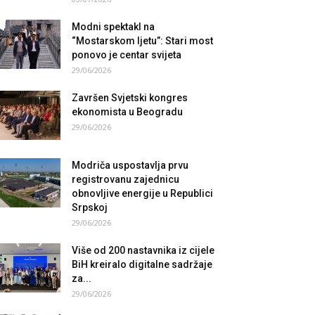
Modni spektakl na
“Mostarskom ljetu”: Stari most
ponovo je centar svijeta
29/06/2026
Završen Svjetski kongres
ekonomista u Beogradu
29/06/2026
Modriča uspostavlja prvu
registrovanu zajednicu
obnovljive energije u Republici
Srpskoj
29/06/2026
Više od 200 nastavnika iz cijele
BiH kreiralo digitalne sadržaje
za...
29/06/2026