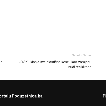
Naredni članak
he
JYSK uklanja sve plastične kese i kao zamjenu
nudi reciklirane
ortalu Poduzetnica.ba
P