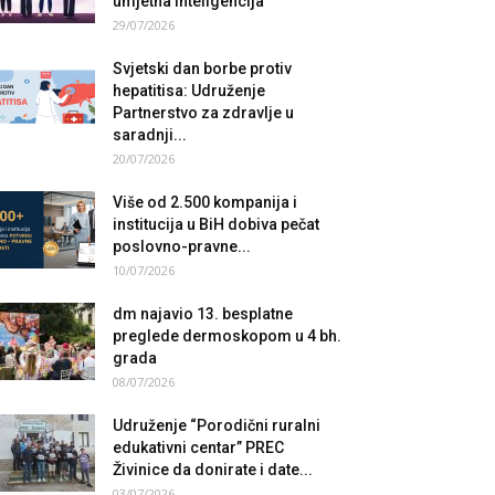
umjetna inteligencija
29/07/2026
Svjetski dan borbe protiv
hepatitisa: Udruženje
Partnerstvo za zdravlje u
saradnji...
20/07/2026
Više od 2.500 kompanija i
institucija u BiH dobiva pečat
poslovno-pravne...
10/07/2026
dm najavio 13. besplatne
preglede dermoskopom u 4 bh.
grada
08/07/2026
Udruženje “Porodični ruralni
edukativni centar” PREC
Živinice da donirate i date...
03/07/2026