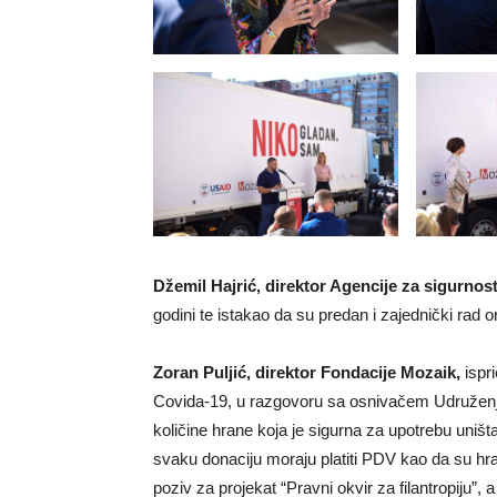
Džemil Hajrić, direktor Agencije za sigurnos
godini te istakao da su predan i zajednički rad or
Zoran Puljić, direktor Fondacije Mozaik,
ispr
Covida-19, u razgovoru sa osnivačem Udružen
količine hrane koja je sigurna za upotrebu uniš
svaku donaciju moraju platiti PDV kao da su hra
poziv za projekat “Pravni okvir za filantropiju”