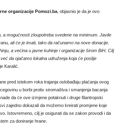
arne organizacije Pomozi.ba
, objasnio je da je ovo
en, a mogućnosti zloupotreba svedene na minimum. Javile
nu, ali će je imati, tako da računamo na nove donacije.
nju, a većina u javne kuhinje i organizacije širom BiH. Cilj
već da ojačamo lokalna udruženja koja će poslije
je Karalić.
ne pred istekom roka trajanja oslobađaju plaćanja ovog
egovinu u borbi protiv siromaštva i smanjenja bacanja
de da će ove izmjene potaknuti i druge filantropski
svi zajedno dokazali da možemo kreirati promjene koje
tvo. Istovremeno, cilj je osigurati da se zakon provodi i da
stem za doniranje hrane.