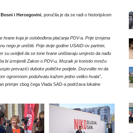
 Bosni i Hercegovini
, poručila je da se radi o historijskom
ije hrane koja je oslobođena plaćanja PDV-a. Prije izmjena
nu nego je uništiti. Prije dvije godine USAID-ov partner,
 jer su uvidjeli da se tone hrane uništavaju umjesto da nađu
Da bi izmijenili Zakon o PDV-u, Mozaik je koristio mrežu
a i uspio prevazići duboke političke podjele. Dozvolite mi da
u ovom ogromnom poduhvatu kažem jedno veliko hvala”
,
ličan primjer zbog čega Vlada SAD-a podržava lokalne