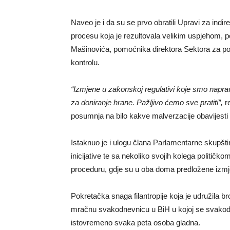
Naveo je i da su se prvo obratili Upravi za indi
procesu koja je rezultovala velikim uspjehom, 
Mašinovića, pomoćnika direktora Sektora za por
kontrolu.
“Izmjene u zakonskoj regulativi koje smo napra
za doniranje hrane. Pažljivo ćemo sve pratiti”,
re
posumnja na bilo kakve malverzacije obavijesti
Istaknuo je i ulogu člana Parlamentarne skupš
inicijative te sa nekoliko svojih kolega politič
proceduru, gdje su u oba doma predložene izmj
Pokretačka snaga filantropije koja je udružila bro
mračnu svakodnevnicu u BiH u kojoj se svakodn
istovremeno svaka peta osoba gladna.