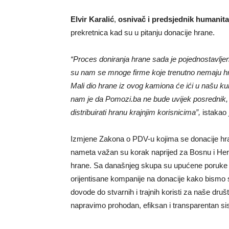
Elvir Karalić
,
osnivač i predsjednik humanit
prekretnica kad su u pitanju donacije hrane.
“
Proces doniranja hrane sada je pojednostavlj
su nam se mnoge firme koje trenutno nemaju hra
Mali dio hrane iz ovog kamiona će ići u našu kuhi
nam je da Pomozi.ba ne bude uvijek posrednik, 
distribuirati hranu krajnjim korisnicima”,
istakao 
Izmjene Zakona o PDV-u kojima se donacije hra
nameta važan su korak naprijed za Bosnu i Herc
hrane. Sa današnjeg skupa su upućene poruke na
orijentisane kompanije na donacije kako bismo 
dovode do stvarnih i trajnih koristi za naše druš
napravimo prohodan, efiksan i transparentan si