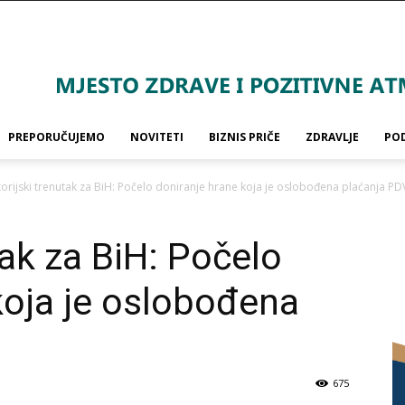
PREPORUČUJEMO
NOVITETI
BIZNIS PRIČE
ZDRAVLJE
PO
torijski trenutak za BiH: Počelo doniranje hrane koja je oslobođena plaćanja PD
tak za BiH: Počelo
koja je oslobođena
675