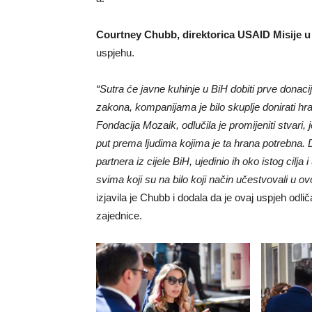
Courtney Chubb, direktorica USAID Misije u
uspjehu.
“Sutra će javne kuhinje u BiH dobiti prve donac
zakona, kompanijama je bilo skuplje donirati hra
Fondacija Mozaik, odlučila je promijeniti stvari,
put prema ljudima kojima je ta hrana potrebna. 
partnera iz cijele BiH, ujedinio ih oko istog cilj
svima koji su na bilo koji način učestvovali 
izjavila je Chubb i dodala da je ovaj uspjeh od
zajednice.