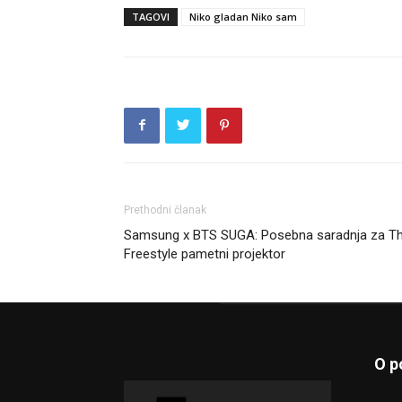
TAGOVI
Niko gladan Niko sam
Prethodni članak
Samsung x BTS SUGA: Posebna saradnja za T
Freestyle pametni projektor
O p