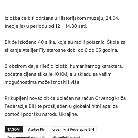
Izložba će biti održana u Historijskom muzeju, 24.04.
(nedjelja) u periodu od 12 – 14.30 sati.
Bit će izloženo 40 slika, koje su radili polaznici Škole za
slikanje Atelijer Fly starosne dobi od 6 do 65 godina.
S obzirom da je riječ o izložbi humanitarnog karaktera,
početna cijena slika je 10 KM, a u skladu sa vašim
mogućnostima može iznositi i više.
Prikupljeni novac bit će uplaćen na račun Crvenog križa
Federacije BiH te proslijeđen u globalni hitni apel za
pomoć i podršku narodu Ukrajine.
TAGOVI
Atelier Fly
crveni križ Federacije BiH
Da humanosti pobijedi
Historijski muzej