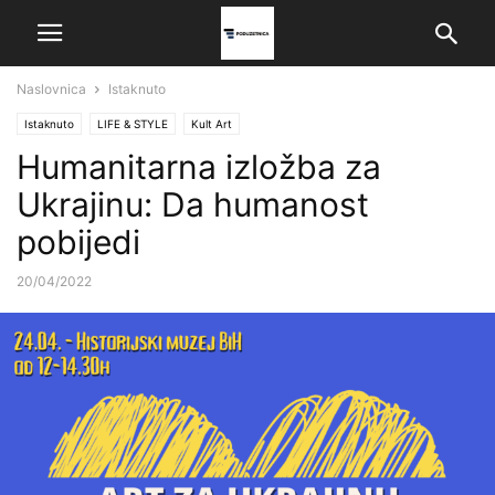
Naslovnica
Istaknuto
Istaknuto
LIFE & STYLE
Kult Art
Humanitarna izložba za
Ukrajinu: Da humanost
pobijedi
20/04/2022