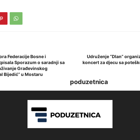
ora Federacije Bosne i
Udruženje “Dlan” organi
pisala Sporazum o saradnji sa
koncert za djecu sa poteš
aživanje Građevinskog
l Bijedić“ u Mostaru
poduzetnica