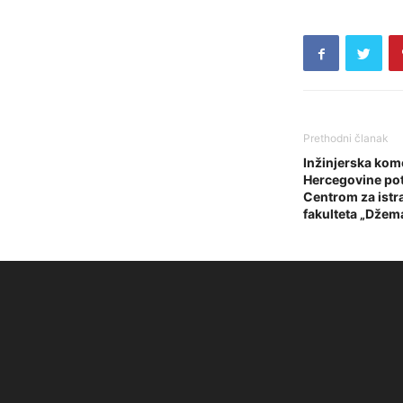
Prethodni članak
Inžinjerska kom
Hercegovine pot
Centrom za istr
fakulteta „Džema