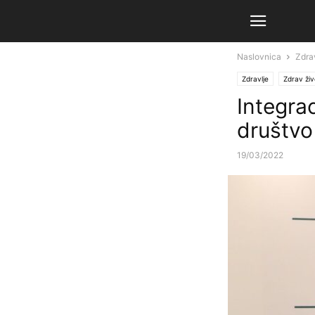
Naslovnica
Zdra
Zdravlje
Zdrav živ
Integrac
društvo 
19/03/2022