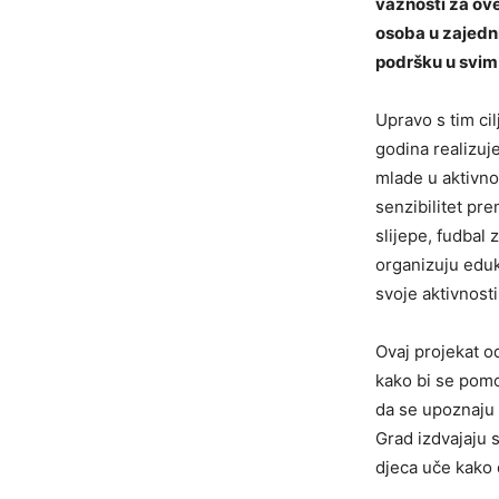
važnosti za ove 
osoba u zajednic
podršku u svim 
Upravo s tim ci
godina realizuje
mlade u aktivnos
senzibilitet pr
slijepe, fudbal 
organizuju eduk
svoje aktivnosti
Ovaj projekat o
kako bi se pomo
da se upoznaju 
Grad izdvajaju 
djeca uče kako 