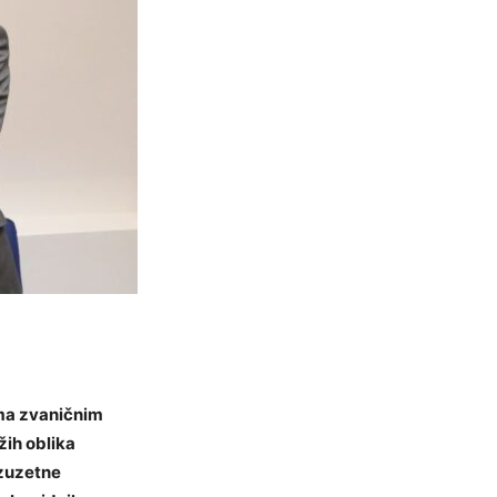
rema zvaničnim
žih oblika
izuzetne