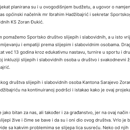
jekat planirana su i u ovogodišnjem budžetu, a ugovor o namj
nas općinski načelnik mr Ibrahim Hadžibajrić i sekretar Sportsko
vidnih KS Zoran Đukić.
 pomažemo Sportsko društvo slijepih i slabovidnih, a u isto vr
mijevanju i empatiji prema slijepim i slabovidnim osobama. Drag
kat već 13 godina kroz edukativnu nastavu, turnire u sportu i dr
inkluziji slijepih i slabovidnih osoba u društvo i svakodnevni ži
ajrić.
kog društva slijepih i slabovidnih osoba Kantona Sarajevo Zora
džibajriću na kontinuiranoj podršci i istakao kako je ovaj proje
e jako bitan za nas, ali također i za građanstvo, jer na ovaj nač
ijepi žive i čime se bave i da su i oni dio ovog društva. Vrlo je 
 vide sa kakvim problemima se slijepa lica susreću. Neko od nji