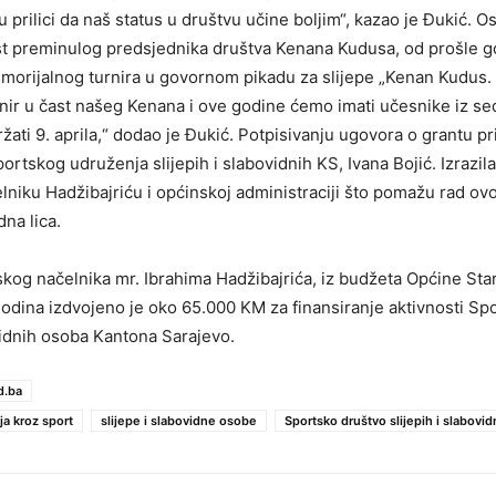
u prilici da naš status u društvu učine boljim“, kazao je Đukić. 
ast preminulog predsjednika društva Kenana Kudusa, od prošle g
morijalnog turnira u govornom pikadu za slijepe „Kenan Kudus.
ir u čast našeg Kenana i ove godine ćemo imati učesnike iz se
ati 9. aprila,“ dodao je Đukić. Potpisivanju ugovora o grantu pri
rtskog udruženja slijepih i slabovidnih KS, Ivana Bojić. Izrazila
lniku Hadžibajriću i općinskoj administraciji što pomažu rad ov
dna lica.
og načelnika mr. Ibrahima Hadžibajrića, iz budžeta Općine Star
godina izdvojeno je oko 65.000 KM za finansiranje aktivnosti Sp
ovidnih osoba Kantona Sarajevo.
d.ba
ija kroz sport
slijepe i slabovidne osobe
Sportsko društvo slijepih i slabovi