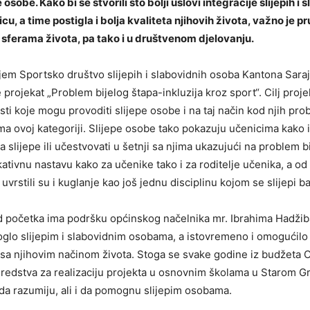
osobe. Kako bi se stvorili što bolji uslovi integracije slijepih i 
u, a time postigla i bolja kvaliteta njihovih života, važno je pr
sferama života, pa tako i u društvenom djelovanju.
ljem Sportsko društvo slijepih i slabovidnih osoba Kantona Sara
 projekat „Problem bijelog štapa-inkluzija kroz sport“. Cilj projek
ti koje mogu provoditi slijepe osobe i na taj način kod njih prob
ema ovoj kategoriji. Slijepe osobe tako pokazuju učenicima kako i
za slijepe ili učestvovati u šetnji sa njima ukazujući na problem b
ativnu nastavu kako za učenike tako i za roditelje učenika, a o
 uvrstili su i kuglanje kao još jednu disciplinu kojom se slijepi b
d početka ima podršku općinskog načelnika mr. Ibrahima Hadžib
glo slijepim i slabovidnim osobama, a istovremeno i omogućilo
sa njihovim načinom života. Stoga se svake godine iz budžeta O
sredstva za realizaciju projekta u osnovnim školama u Starom Gr
da razumiju, ali i da pomognu slijepim osobama.