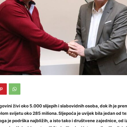
govini živi oko 5.000 slijepih i slabovidnih osoba, dok ih je p
lom svijetu oko 285 miliona. Sljepoća je uvijek bila jedan od te
toga je podrška najbližih, a isto tako i društvene zajednice, od 