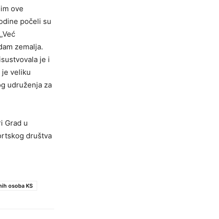
Osim ove
odine počeli su
 „Već
dam zemalja.
sustvovala je i
 je veliku
og udruženja za
i Grad u
ortskog društva
dnih osoba KS