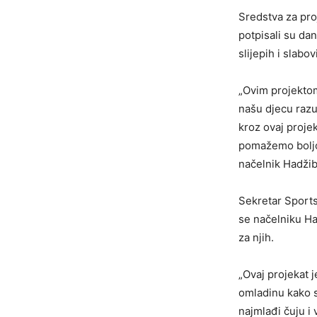
Sredstva za pro
potpisali su da
slijepih i slabo
„Ovim projektom
našu djecu razu
kroz ovaj proje
pomažemo boljoj 
načelnik Hadžib
Sekretar Sports
se načelniku Ha
za njih.
„Ovaj projekat j
omladinu kako sl
najmlađi čuju i