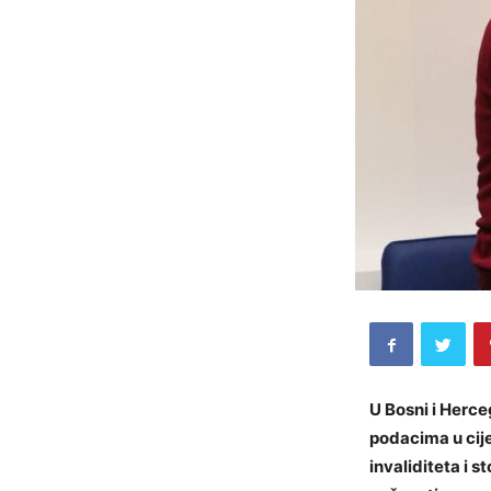
U Bosni i Herce
podacima u cije
invaliditeta i s