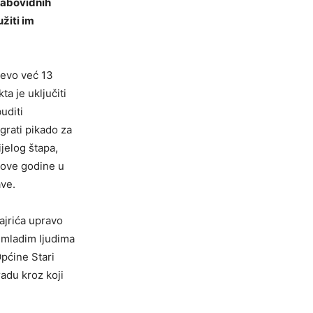
slabovidnih
užiti im
jevo već 13
ta je uključiti
uditi
grati pikado za
ijelog štapa,
d ove godine u
ave.
ajrića upravo
 mladim ljudima
pćine Stari
adu kroz koji