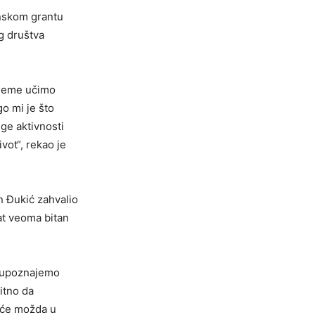
enskom grantu
g društva
ijeme učimo
o mi je što
uge aktivnosti
vot“, rekao je
n Đukić zahvalio
kat veoma bitan
in upoznajemo
bitno da
h će možda u