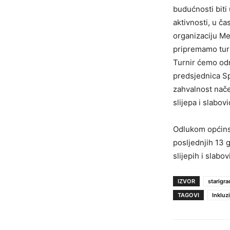
budućnosti biti 
aktivnosti, u č
organizaciju Me
pripremamo turn
Turnir ćemo održ
predsjednica Spo
zahvalnost nače
slijepa i slabovi
Odlukom općinsk
posljednjih 13 
slijepih i slab
IZVOR
starigra
TAGOVI
Inkluz