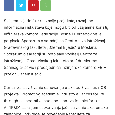
S ciljem zajedničke relizacije projekata, razmjene
informacija i iskustava koje mogu biti od uzajamne koristi,
Inžinjerska komora Federacije Bosne i Hercegovine je
potpisala Sporazum o saradnji sa Centrom za istraživanje
Građevinskog fakulteta „Džemal Bijedić“ u Mostaru.
Sporazum o saradnji su potpisale Voditelj Centra za
istraživanje, Građevinskog fakulteta prof.dr. Merima
Šahinagić-Isović i predsjednica Inžinjerske komore FBiH
prof.dr. Sanela Klarić.
Centar za istraživanje osnovan je u sklopu Erasmus+ CB
projekta “Promoting academia-industry alliances for R&D
through collaborative and open innovation platform –
All4R&D”, sa ciljem ostvarivanja jače saradnje akademske
zajednice i privrede, te povećanje kapaciteta za