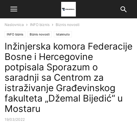
Naslovnica
INFO biznis
Biznis novosti
INFO biznis
Biznis novosti
Istaknuto
Inžinjerska komora Federacije
Bosne i Hercegovine
potpisala Sporazum o
saradnji sa Centrom za
istraživanje Građevinskog
fakulteta „Džemal Bijedić“ u
Mostaru
19/03/2022