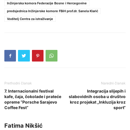
Inžinjerska komora Federacije Bosne i Hercegovine
predsjednica Inžinjerske komore FBiH prof.dr. Sanela Klarić
Voditelj Centra za istraživanje
Prethodni članak
Naredni članak
7. Internacionalni festival
Integracija slijepih i
kafe, čaja, čokolade i prateće
slabovidnih osoba u društvo
opreme “Porsche Sarajevo
kroz projekat „Inkluzija kroz
Coffee Fest”
sport“
Fatima Nikšić