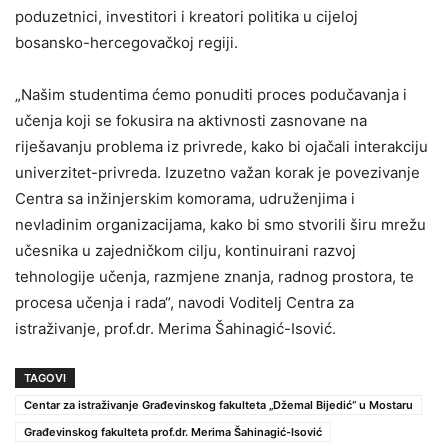
poduzetnici, investitori i kreatori politika u cijeloj
bosansko-hercegovačkoj regiji.
„Našim studentima ćemo ponuditi proces podučavanja i
učenja koji se fokusira na aktivnosti zasnovane na
riješavanju problema iz privrede, kako bi ojačali interakciju
univerzitet-privreda. Izuzetno važan korak je povezivanje
Centra sa inžinjerskim komorama, udruženjima i
nevladinim organizacijama, kako bi smo stvorili širu mrežu
učesnika u zajedničkom cilju, kontinuirani razvoj
tehnologije učenja, razmjene znanja, radnog prostora, te
procesa učenja i rada“, navodi Voditelj Centra za
istraživanje, prof.dr. Merima Šahinagić-Isović.
TAGOVI
Centar za istraživanje Građevinskog fakulteta „Džemal Bijedić“ u Mostaru
Građevinskog fakulteta prof.dr. Merima Šahinagić-Isović