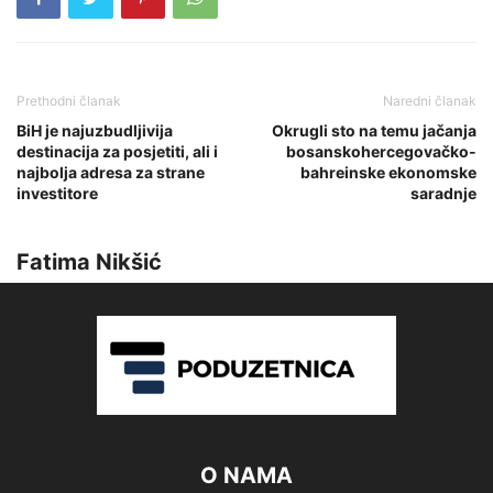
Prethodni članak
Naredni članak
BiH je najuzbudljivija
Okrugli sto na temu jačanja
destinacija za posjetiti, ali i
bosanskohercegovačko-
najbolja adresa za strane
bahreinske ekonomske
investitore
saradnje
Fatima Nikšić
O NAMA