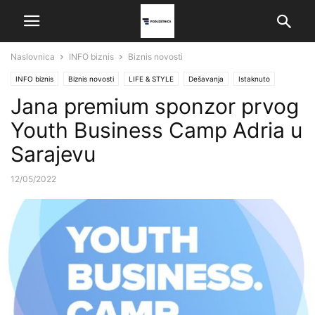
Naslovnica
INFO biznis
Biznis novosti
INFO biznis
Biznis novosti
LIFE & STYLE
Dešavanja
Istaknuto
Jana premium sponzor prvog
Youth Business Camp Adria u
Sarajevu
12/05/2022