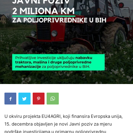
U okviru projekta EU4AGRI, koji finansira Evropska unija,
15. decembra objavljen je novi Javni poziv za mjeru
podrške investicijama u primarnu poljoprivrednu