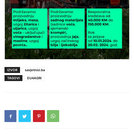
IZVOR
savjetnici.ba
TAGOVI
EU4AGRI