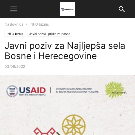
Naslovnica
INFO biznis
INFO biznis
Javni pozivi i prilike za posao
Javni poziv za Najljepša sela
Bosne i Herecegovine
03/09/2022