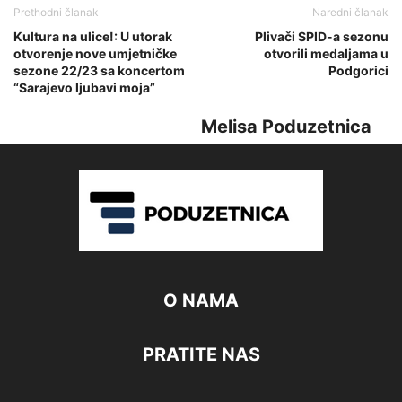
Prethodni članak
Naredni članak
Kultura na ulice!: U utorak
Plivači SPID-a sezonu
otvorenje nove umjetničke
otvorili medaljama u
sezone 22/23 sa koncertom
Podgorici
“Sarajevo ljubavi moja”
Melisa Poduzetnica
O NAMA
PRATITE NAS