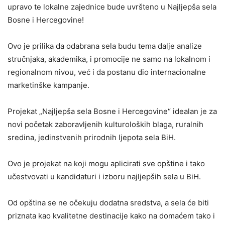
upravo te lokalne zajednice bude uvršteno u Najljepša sela
Bosne i Hercegovine!
Ovo je prilika da odabrana sela budu tema dalje analize
stručnjaka, akademika, i promocije ne samo na lokalnom i
regionalnom nivou, već i da postanu dio internacionalne
marketinške kampanje.
Projekat „Najljepša sela Bosne i Hercegovine“ idealan je za
novi početak zaboravljenih kulturoloških blaga, ruralnih
sredina, jedinstvenih prirodnih ljepota sela BiH.
Ovo je projekat na koji mogu aplicirati sve opštine i tako
učestvovati u kandidaturi i izboru najljepših sela u BiH.
Od opština se ne očekuju dodatna sredstva, a sela će biti
priznata kao kvalitetne destinacije kako na domaćem tako i