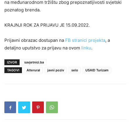
na međunarodnom tržištu zbog prepoznatljivosti svjetski
poznatog brenda.
KRAJNJI ROK ZA PRIJAVU JE 15.09.2022.
Prijavni obrazac dostupan na
FB stranici projekta
, a
detaljno uputstvo za prijavu na ovom
linku
.
IZVOR
savjetnici.ba
TAGOVI
Alterural
javni poziv
selo
USAID Turizam