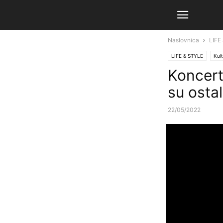
Naslovnica
LIFE
LIFE & STYLE
Kult
Koncert 
su osta
22/05/2022