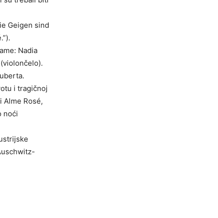
die Geigen sind
”).
dame: Nadia
(violončelo).
uberta.
otu i tragičnoj
 i Alme Rosé,
o noći
ustrijske
Auschwitz-