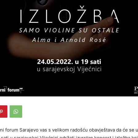
urni forum Sarajevo vas s velikom radošću obavještava da će se u
sati u sarajevskoj Vijećnici održati izvrstan koncert i izložba koji