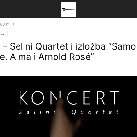
 & STYLE
 Art
– Selini Quartet i izložba “Samo
le. Alma i Arnold Rosé”