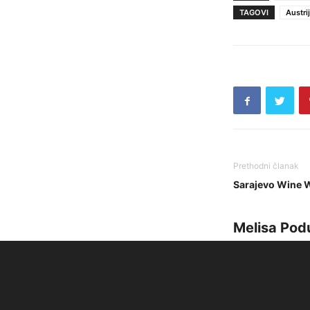
TAGOVI
Austri
Prethodni članak
Sarajevo Wine W
Melisa Pod