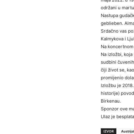
održani u martu
Nastupa gudački
geblieben. Alma
Srdačno vas poz
Kalmykova i Ljub
Na koncertnom p
Na izložbi, koja
sudbini čuvenih 
čiji život se, k
promijenio dola
Izložbu je 2018
historije) pov
Birkenau.
Sponzor ove ma
Ulaz je besplat
IZVOR
Austrijs