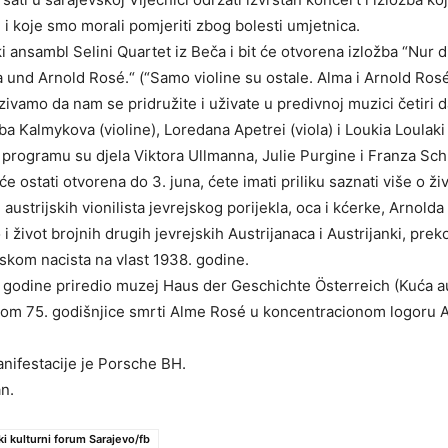
 i koje smo morali pomjeriti zbog bolesti umjetnica.
 ansambl Selini Quartet iz Beča i bit će otvorena izložba “Nur 
 und Arnold Rosé.“ (“Samo violine su ostale. Alma i Arnold Rosé.
ivamo da nam se pridružite i uživate u predivnoj muzici četiri 
a Kalmykova (violine), Loredana Apetrei (viola) i Loukia Loulaki 
rogramu su djela Viktora Ullmanna, Julie Purgine i Franza Sch
 će ostati otvorena do 3. juna, ćete imati priliku saznati više o živ
austrijskih vionilista jevrejskog porijekla, oca i kćerke, Arnolda
ao i život brojnih drugih jevrejskih Austrijanaca i Austrijanki, prek
skom nacista na vlast 1938. godine.
. godine priredio muzej Haus der Geschichte Österreich (Kuća a
odom 75. godišnjice smrti Alme Rosé u koncentracionom logoru 
nifestacije je Porsche BH.
an.
ki kulturni forum Sarajevo/fb