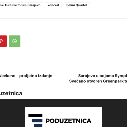
jski kulturni forum Sarajevo
koncert
Selini Quartet
eekend – proljetno izdanje
Sarajevo u bojama Symph
Svečano otvoren Greenpark t
uzetnica