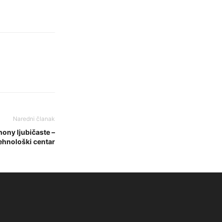
Naredni članak
ony ljubičaste –
ehnološki centar