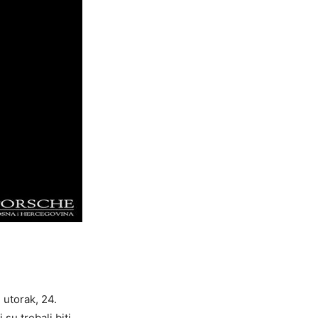
 utorak, 24.
 su trebali biti