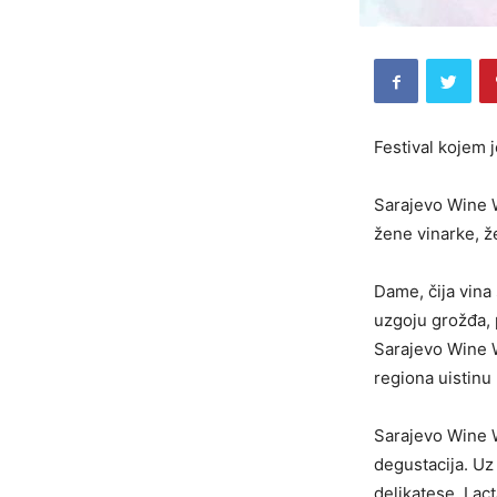
Festival kojem 
Sarajevo Wine W
žene vinarke, že
Dame, čija vina 
uzgoju grožđa, 
Sarajevo Wine 
regiona uistinu
Sarajevo Wine W
degustacija. Uz 
delikatese. Lact