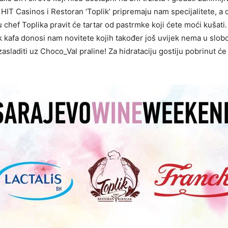
IT Casinos i Restoran ‘Toplik’ pripremaju nam specijalitete, a o
 chef Toplika pravit će tartar od pastrmke koji ćete moći kušati
ck kafa donosi nam novitete kojih također još uvijek nema u slob
asladiti uz Choco_Val praline! Za hidrataciju gostiju pobrinut će