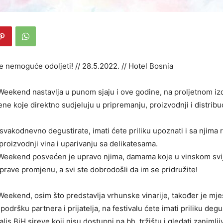
je nemoguće odoljeti! // 28.5.2022. // Hotel Bosnia
eekend nastavlja u punom sjaju i ove godine, na proljetnom iz
ne koje direktno sudjeluju u pripremanju, proizvodnji i distribuci
svakodnevno degustirate, imati ćete priliku upoznati i sa njima 
proizvodnji vina i uparivanju sa delikatesama.
Weekend posvećen je upravo njima, damama koje u vinskom svij
 prave promjenu, a svi ste dobrodošli da im se pridružite!
eekend, osim što predstavlja vrhunske vinarije, također je mj
podršku partnera i prijatelja, na festivalu ćete imati priliku degu
alis BiH sireve koji nisu dostupni na bh. tržištu i gledati zaniml