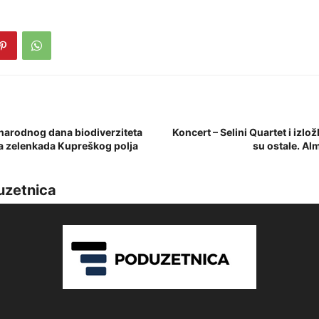
rodnog dana biodiverziteta
Koncert – Selini Quartet i izlo
a zelenkada Kupreškog polja
su ostale. Al
uzetnica