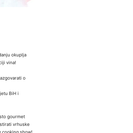
danju okuplja
ji vina!
razgovarati o
etu BiH i
esto gourmet
stirati vrhuske
jiv cooking show!