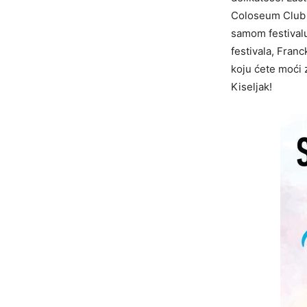
Coloseum Club H
samom festivalu
festivala, Fran
koju ćete moći z
Kiseljak!