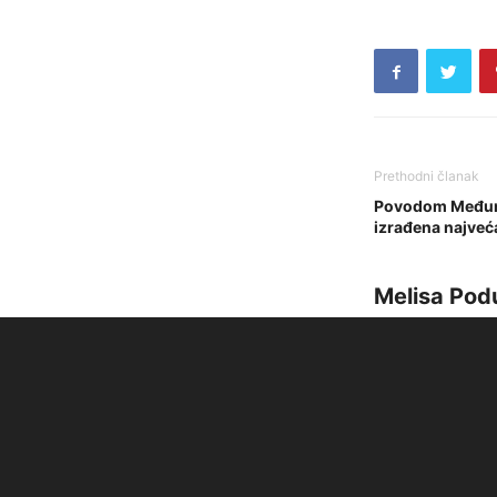
Prethodni članak
Povodom Međuna
izrađena najveć
Melisa Pod