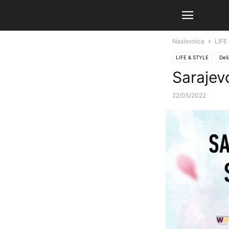
Naslovnica
LIFE
LIFE & STYLE
Deš
Sarajev
22/05/2022