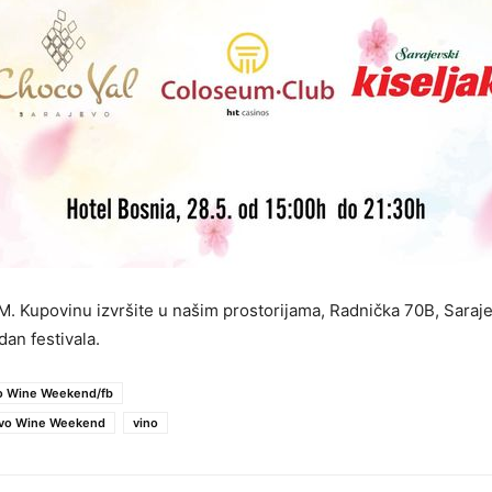
M. Kupovinu izvršite u našim prostorijama, Radnička 70B, Saraj
 dan festivala.
o Wine Weekend/fb
evo Wine Weekend
vino