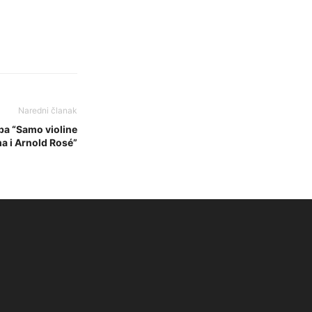
Naredni članak
žba “Samo violine
ma i Arnold Rosé”