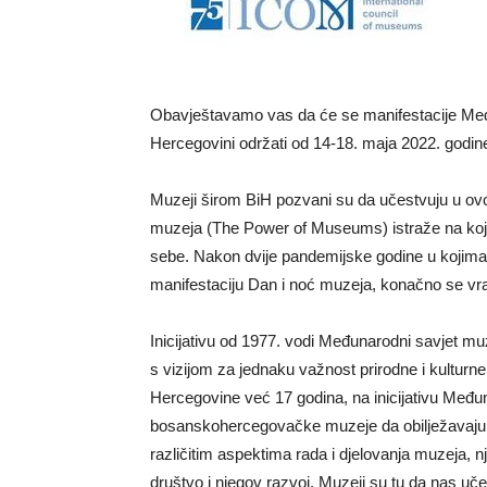
Obavještavamo vas da će se manifestacije Međ
Hercegovini održati od 14-18. maja 2022. godin
Muzeji širom BiH pozvani su da učestvuju u ov
muzeja (The Power of Museums) istraže na koje 
sebe. Nakon dvije pandemijske godine u kojima 
manifestaciju Dan i noć muzeja, konačno se vr
Inicijativu od 1977. vodi Međunarodni savjet m
s vizijom za jednaku važnost prirodne i kulturne
Hercegovine već 17 godina, na inicijativu Međ
bosanskohercegovačke muzeje da obilježavaju 
različitim aspektima rada i djelovanja muzeja, n
društvo i njegov razvoj. Muzeji su tu da nas uč