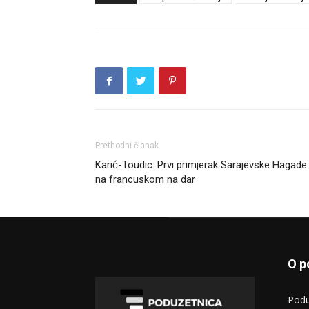
Prethodni članak
Karić-Toudic: Prvi primjerak Sarajevske Hagade
na francuskom na dar
O p
Podu