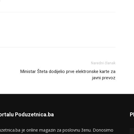
Naredni članak
Ministar Šteta dodijelio prve elektronske karte za
javni prevoz
ortalu Poduzetnica.ba
P
zetnica.ba je online magazin za poslovnu ženu. Donosimo