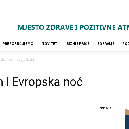
PREPORUČUJEMO
NOVITETI
BIZNIS PRIČE
ZDRAVLJE
PO
ska noć muzeja 2022.
 i Evropska noć
693