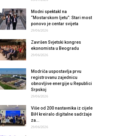
Modni spektakl na
“Mostarskom ljetu”: Stari most
ponovo je centar svijeta
29/06/2026
Završen Svjetski kongres
ekonomista u Beogradu
29/06/2026
Modriča uspostavlja prvu
registrovanu zajednicu
obnovljive energije u Republici
Srpskoj
29/06/2026
Više od 200 nastavnika iz cijele
BiH kreiralo digitalne sadržaje
za...
29/06/2026