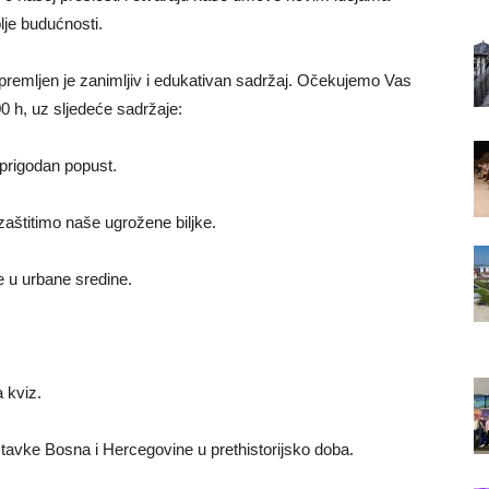
olje budućnosti.
emljen je zanimljiv i edukativan sadržaj. Očekujemo Vas
0 h, uz sljedeće sadržaje:
prigodan popust.
aštitimo naše ugrožene biljke.
e u urbane sredine.
 kviz.
tavke Bosna i Hercegovine u prethistorijsko doba.