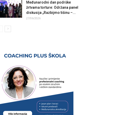
Međunarodni dan podrške
žrtvama torture: Održana panel
diskusija „Razbijmo tišinu –...
27/06/2026