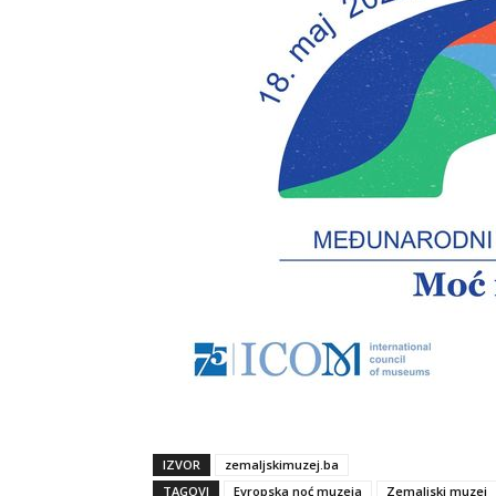
IZVOR
zemaljskimuzej.ba
TAGOVI
Evropska noć muzeja
Zemaljski muzej