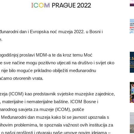
unarodni dan i Evropska noć muzeja 2022. u Bosni i
e.
ogodišnjoj proslavi MDM-a te da kroz temu Moć
sve načine mogu pozitivno utjecati na društvo i svijet oko
nije bilo moguće prikladno obilježiti međunarodnu
aćamo otvorenih vrata.
uzeja (ICOM) kao predstavnik svjetske muzejske zajednice,
, materijalne i nematerijalne baštine. ICOM Bosne i
unarodnog savjeta za muzeje (ICOM), potiče
Međunarodni dan muzeja kako bi se javnost upoznala s
jihovim problemima, te spoznala važnost ovih institucija za
e o našoj prošlosti i otvaraju naše umove novim idejama –