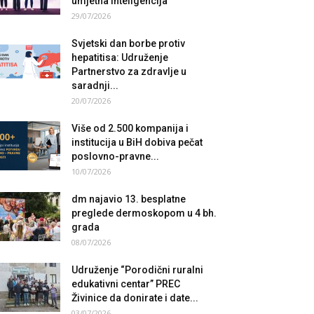
umjetna inteligencija
29/07/2026
Svjetski dan borbe protiv
hepatitisa: Udruženje
Partnerstvo za zdravlje u
saradnji...
20/07/2026
Više od 2.500 kompanija i
institucija u BiH dobiva pečat
poslovno-pravne...
10/07/2026
dm najavio 13. besplatne
preglede dermoskopom u 4 bh.
grada
08/07/2026
Udruženje “Porodični ruralni
edukativni centar” PREC
Živinice da donirate i date...
03/07/2026