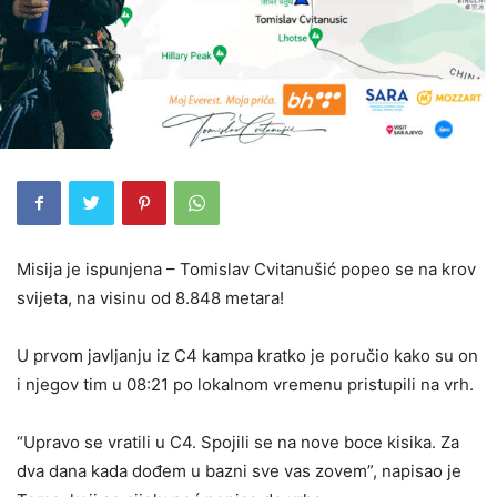
Misija je ispunjena – Tomislav Cvitanušić popeo se na krov
svijeta, na visinu od 8.848 metara!
U prvom javljanju iz C4 kampa kratko je poručio kako su on
i njegov tim u 08:21 po lokalnom vremenu pristupili na vrh.
“Upravo se vratili u C4. Spojili se na nove boce kisika. Za
dva dana kada dođem u bazni sve vas zovem”, napisao je