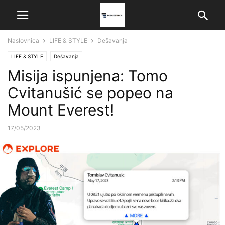
Naslovnica
LIFE & STYLE
Dešavanja
LIFE & STYLE
Dešavanja
Misija ispunjena: Tomo
Cvitanušić se popeo na
Mount Everest!
17/05/2023