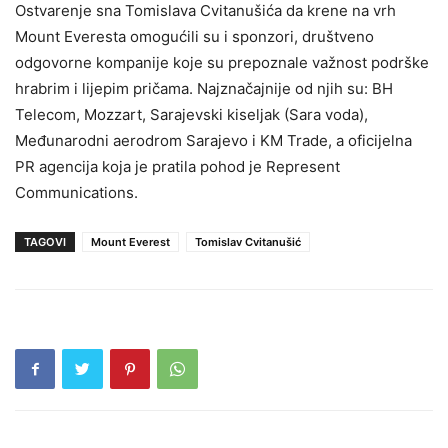
Ostvarenje sna Tomislava Cvitanušića da krene na vrh
Mount Everesta omogućili su i sponzori, društveno
odgovorne kompanije koje su prepoznale važnost podrške
hrabrim i lijepim pričama. Najznačajnije od njih su: BH
Telecom, Mozzart, Sarajevski kiseljak (Sara voda),
Međunarodni aerodrom Sarajevo i KM Trade, a oficijelna
PR agencija koja je pratila pohod je Represent
Communications.
TAGOVI
Mount Everest
Tomislav Cvitanušić