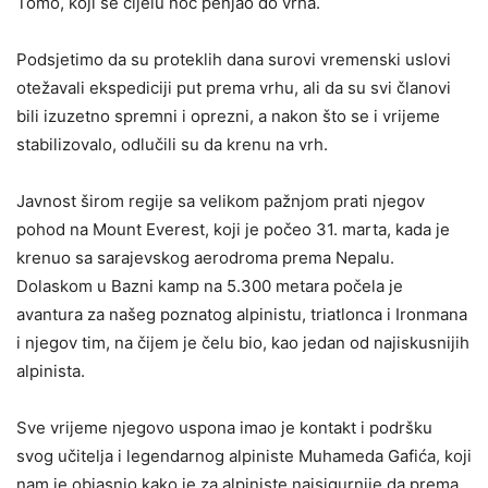
Tomo, koji se cijelu noć penjao do vrha.
Podsjetimo da su proteklih dana surovi vremenski uslovi
otežavali ekspediciji put prema vrhu, ali da su svi članovi
bili izuzetno spremni i oprezni, a nakon što se i vrijeme
stabilizovalo, odlučili su da krenu na vrh.
Javnost širom regije sa velikom pažnjom prati njegov
pohod na Mount Everest, koji je počeo 31. marta, kada je
krenuo sa sarajevskog aerodroma prema Nepalu.
Dolaskom u Bazni kamp na 5.300 metara počela je
avantura za našeg poznatog alpinistu, triatlonca i Ironmana
i njegov tim, na čijem je čelu bio, kao jedan od najiskusnijih
alpinista.
Sve vrijeme njegovo uspona imao je kontakt i podršku
svog učitelja i legendarnog alpiniste Muhameda Gafića, koji
nam je objasnio kako je za alpiniste najsigurnije da prema