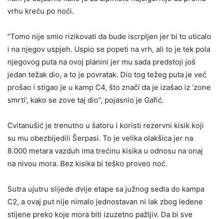
vrhu kreću po noći.
“Tomo nije smio rizikovati da bude iscrpljen jer bi to uticalo
i na njegov uspjeh. Uspio se popeti na vrh, ali to je tek pola
njegovog puta na ovoj planini jer mu sada predstoji još
jedan težak dio, a to je povratak. Dio tog težeg puta je već
prošao i stigao je u kamp C4, što znači da je izašao iz ‘zone
smrti’, kako se zove taj dio”, pojasnio je Gafić.
Cvitanušić je trenutno u šatoru i koristi rezervni kisik koji
su mu obezbijedili Šerpasi. To je velika olakšica jer na
8.000 metara vazduh ima trećinu kisika u odnosu na onaj
na nivou mora. Bez kisika bi teško proveo noć.
Sutra ujutru slijede dvije etape sa južnog sedla do kampa
C2, a ovaj put nije nimalo jednostavan ni lak zbog ledene
stijene preko koje mora biti izuzetno pažljiv. Da bi sve