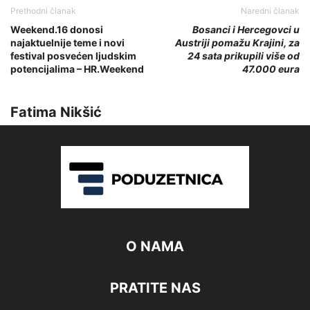
Prethodni članak
Naredni članak
Weekend.16 donosi
Bosanci i Hercegovci u
najaktuelnije teme i novi
Austriji pomažu Krajini, za
festival posvećen ljudskim
24 sata prikupili više od
potencijalima – HR.Weekend
47.000 eura
Fatima Nikšić
O NAMA
PRATITE NAS