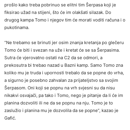
prošlo kako treba pobrinuo se elitni tim Šerpasa koji je
fiksirao užad na stijeni, što će im olakšati silazak. Do
drugog kampa Tomo i njegov tim će morati voditi računa i o
pukotinama.
“Ne trebamo se brinuti jer osim znanja kretanja po glečeru
Tomo će biti i svezan na uže i kretat će se sa Šerpasima.
Sutra će vjerovatno ostati na C2 da se odmori, a
prekosutra bi trebao nazad u Bazni kamp. Samo Tomo zna
koliko mu je truda i upornosti trebalo da se popne do vrha,
a sigurno je posebno zahvalan za prijateljstvo sa svojim
Šerpasom. Oni koji se popnu na vrh svjesni su da nisu
nikakvi osvajači, pa tako i Tomo, nego je pitanje da li će im
planina dozvoliti ili ne da se popnu na nju. Tomo je to
zaslužio i planina mu je dozvolila da se popne”, kazao je
Gafić.