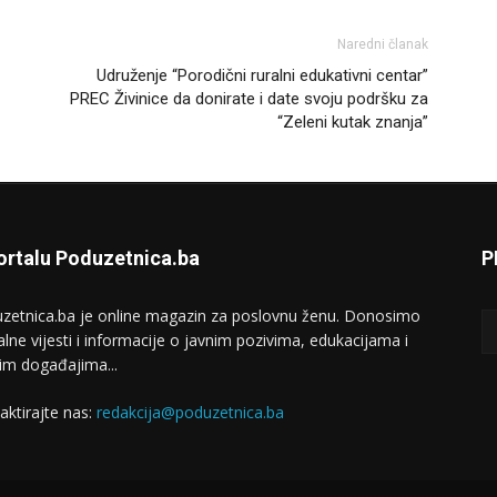
Naredni članak
Udruženje “Porodični ruralni edukativni centar”
PREC Živinice da donirate i date svoju podršku za
“Zeleni kutak znanja”
ortalu Poduzetnica.ba
P
zetnica.ba je online magazin za poslovnu ženu. Donosimo
alne vijesti i informacije o javnim pozivima, edukacijama i
im događajima...
aktirajte nas:
redakcija@poduzetnica.ba