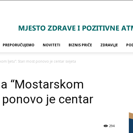
PREPORUČUJEMO
NOVITETI
BIZNIS PRIČE
ZDRAVLJE
PO
om ljetu”: Stari most ponovo je centar svijeta
na “Mostarskom
t ponovo je centar
294