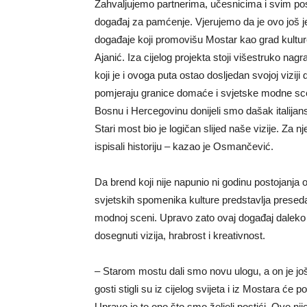
Zahvaljujemo partnerima, učesnicima i svim posj
događaj za pamćenje. Vjerujemo da je ovo još je
događaje koji promovišu Mostar kao grad kulture
Ajanić. Iza cijelog projekta stoji višestruko 
koji je i ovoga puta ostao dosljedan svojoj vizij
pomjeraju granice domaće i svjetske modne sc
Bosnu i Hercegovinu donijeli smo dašak italija
Stari most bio je logičan slijed naše vizije. Za
ispisali historiju – kazao je Osmančević.
Da brend koji nije napunio ni godinu postojanja
svjetskih spomenika kulture predstavlja presed
modnoj sceni. Upravo zato ovaj događaj daleko 
dosegnuti vizija, hrabrost i kreativnost.
– Starom mostu dali smo novu ulogu, a on je jo
gosti stigli su iz cijelog svijeta i iz Mostara će 
Upravo je to ono što smo željeli postići. Ovo n