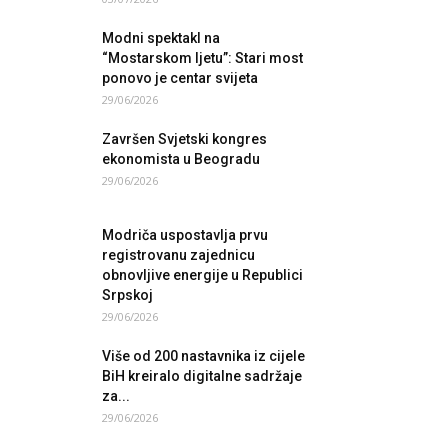
Modni spektakl na
“Mostarskom ljetu”: Stari most
ponovo je centar svijeta
29/06/2026
Završen Svjetski kongres
ekonomista u Beogradu
29/06/2026
Modriča uspostavlja prvu
registrovanu zajednicu
obnovljive energije u Republici
Srpskoj
29/06/2026
Više od 200 nastavnika iz cijele
BiH kreiralo digitalne sadržaje
za...
29/06/2026