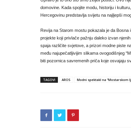
domovine. Kada spojite modu, historiju i kulturu
Hercegovinu predstavlja svijetu na najljepši m
Revija na Starom mostu pokazala je da Bosna i 
projekte koji privlače pažnju daleko izvan njeni
spaja različite svjetove, a prizori modne piste
među najupečatljivijim slikama ovogodišnjeg “Mo
biti pozornica savremenih priča koje osvajaju svi
TAGOVI
AROS
Modni spektakl na “Mostarskom lj