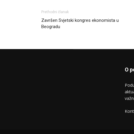
Prethodni članak
Završen Svjetski kongres ekonomista u
Beogradu
O p
Podu
aktu
važn
Kont