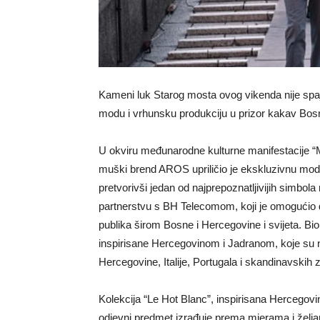
Kameni luk Starog mosta ovog vikenda nije spaja
modu i vrhunsku produkciju u prizor kakav Bosn
U okviru međunarodne kulturne manifestacije “
muški brend AROS upriličio je ekskluzivnu mod
pretvorivši jedan od najprepoznatljivijih simbol
partnerstvu s BH Telecomom, koji je omogućio di
publika širom Bosne i Hercegovine i svijeta. Bio
inspirisane Hercegovinom i Jadranom, koje su n
Hercegovine, Italije, Portugala i skandinavskih 
Kolekcija “Le Hot Blanc”, inspirisana Hercegov
odjevni predmet izrađuje prema mjerama i željam