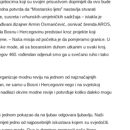
etiocima koji su svojim prisustvom doprinijeli da ovo bude
dna potvrda da “Mostarsko ljeto” nastavlja stvarati
, susreta i vrhunskih umjetničkih sadržaja – istakla je
nagrađivani dizajner Armin Osmančević, osnivač brenda AROS,
i da Bosnu i Hercegovinu predstavi kroz projekte koji
ene. – Naša misija od početka je da pomjeramo granice. U
nske mode, ali sa bosanskim duhom utkanim u svaki kroj.
 njegov 460. rođendan odjenuli smo ga u svečano ruho i tako
 organizuje modnu reviju na jednom od najznačajnijih
an, ne samo u Bosni i Hercegovini nego i na svjetskoj
nadilazi okvire modne revije i potvrđuje koliko daleko mogu
š jednom pokazao da na ljubav odgovara ljubavlju. Naši
ponijeti jedno od najposebnijih iskustava kojem su svjedočili.
ije samo moda. Ovo je doprinos promociji naše lijepe