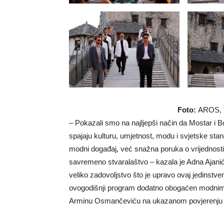
Foto:
AROS, f
– Pokazali smo na najljepši način da Mostar i 
spajaju kulturu, umjetnost, modu i svjetske sta
modni događaj, već snažna poruka o vrijednosti 
savremeno stvaralaštvo – kazala je Adna Ajanić,
veliko zadovoljstvo što je upravo ovaj jedinstve
ovogodišnji program dodatno obogaćen modnim 
Arminu Osmančeviću na ukazanom povjerenju i 