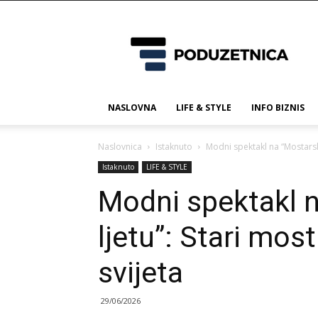
Poduzetnica.ba
NASLOVNA
LIFE & STYLE
INFO BIZNIS
Naslovnica
Istaknuto
Modni spektakl na “Mostarsk
Istaknuto
LIFE & STYLE
Modni spektakl 
ljetu”: Stari mos
svijeta
29/06/2026