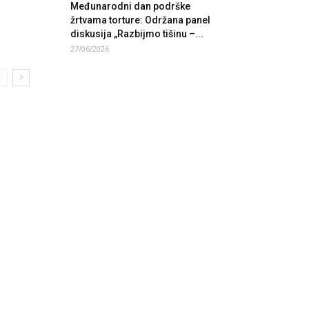
Međunarodni dan podrške
žrtvama torture: Održana panel
diskusija „Razbijmo tišinu –...
27/06/2026