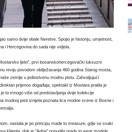
o samo dvije obale Neretve. Spojio je historiju, umjetnost,
a i Hercegovina do sada nije vidjela.
Mostarsko ljeto”, prvi bosanskohercegovački luksuzni
nu reviju povodom obilježavanja 460 godina Starog mosta,
a naše zemlje u jedinstvenu modnu pistu. Zahvaljujući
rektan prijenos događaja, spektakl iz Mostara pratila je
 je to mnogo više od predstavljanja dvije kolekcije
a modnoj pisti iznijela poznata lica modne scene iz Bosne i
zemalja.
inom, nastala je po principu made to measure, gdje se svaki
a klijenta, dok je “Adria” ponudila ready to wear modele