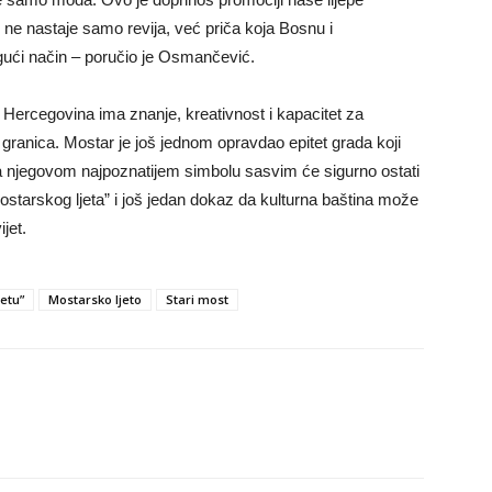
, ne nastaje samo revija, već priča koja Bosnu i
ogući način – poručio je Osmančević.
Hercegovina ima znanje, kreativnost i kapacitet za
h granica. Mostar je još jednom opravdao epitet grada koji
 na njegovom najpoznatijem simbolu sasvim će sigurno ostati
starskog ljeta” i još jedan dokaz da kulturna baština može
jet.
etu”
Mostarsko ljeto
Stari most