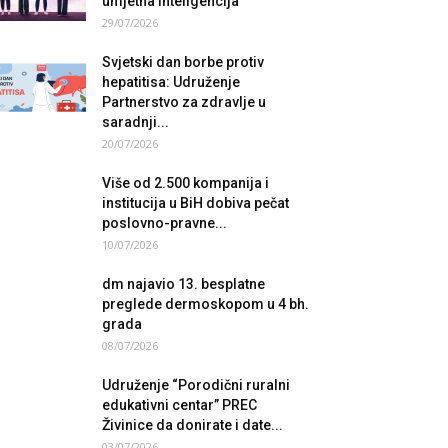
umjetna inteligencija
29/07/2026
Svjetski dan borbe protiv
hepatitisa: Udruženje
Partnerstvo za zdravlje u
saradnji...
20/07/2026
Više od 2.500 kompanija i
institucija u BiH dobiva pečat
poslovno-pravne...
10/07/2026
dm najavio 13. besplatne
preglede dermoskopom u 4 bh.
grada
08/07/2026
Udruženje “Porodični ruralni
edukativni centar” PREC
Živinice da donirate i date...
03/07/2026