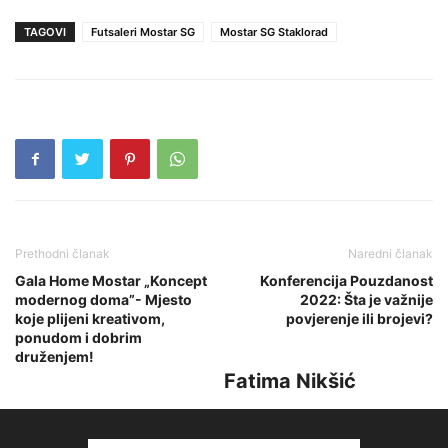
TAGOVI
Futsaleri Mostar SG
Mostar SG Staklorad
Prethodni članak
Naredni članak
Gala Home Mostar „Koncept
Konferencija Pouzdanost
modernog doma”- Mjesto
2022: Šta je važnije
koje plijeni kreativom,
povjerenje ili brojevi?
ponudom i dobrim
druženjem!
Fatima Nikšić