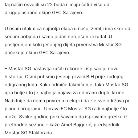
taj način osvojili su 22 boda i imaju četiri više od
drugoplasirane ekipe GFC Sarajevo.
U osam utakmica najbolja ekipa u našoj zemlji ima skor od
sedam pobjeda i samo jedan neriješen rezultat. U
posljednjem kolu jesenjeg dijela prvenstva Mostar SG
dočekuje ekipu GFC Sarajevo.
– Mostar SG nastavlja rušiti rekorde i ispisao je novu
historiju. Osmi put smo jesenji prvaci BiH prije zadnjeg
odigranog kola. Kako odmiče takmičenje, tako Mostar SG
igra bolje i to je najbolja najava za odbranu duple krune.
Najbitnije da nema povreda u ekipi i da se sve održava po
planu i programu. Uprava FC Mostar SG radi najbolje što
može. Svake godine pokušavamo da ispravimo greške iz
prethodne sezone – kaže Amel Bajgorić, predsjednik
Mostar SG Staklorada.