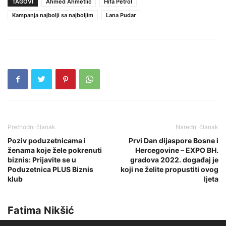
TAGOVI
Ahmed Ahmetlić
Hifa Petrol
Kampanja najbolji sa najboljim
Lana Pudar
Prethodni članak
Naredni članak
Poziv poduzetnicama i
Prvi Dan dijaspore Bosne i
ženama koje žele pokrenuti
Hercegovine – EXPO BH.
biznis: Prijavite se u
gradova 2022. događaj je
Poduzetnica PLUS Biznis
koji ne želite propustiti ovog
klub
ljeta
Fatima Nikšić