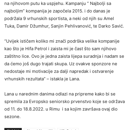
na njihovom putu ka uspjehu. Kampanju “ Najbolji sa
najboljim” kompanija je započela 2015. i do danas je
podržala 9 vrhunskih sportista, a neki od njih su Amel
Tuka, Damir Džumhur, Sanjin Pehlivanović, te Darko Savić.
“Uvijek ističem koliko mi znači podrška velike kompanije
kao što je Hifa Petrol i zaista mi je čast što sam njihovo
zaštitno lice. Ovo je jedna zaista lijepa suradnja i nadam se
da ćemo još dugo trajati skupa. Uz ovakve sponzore ne
nedostaje mi motivacije za dalji napredak i ostvarenje
vrhunskih rezultata” – istakla je Lana.
Lana u narednim danima odlazi na pripreme kako bi se
spremila za Evropsko seniorsko prvenstvo koje se održava
od 11. do 18.8.2022. u Rimu i sa kojim završava ovaj dio
sezone.