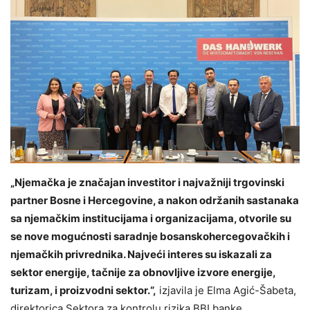
„Njemačka je značajan investitor i najvažniji trgovinski
partner Bosne i Hercegovine, a nakon održanih sastanaka
sa njemačkim institucijama i organizacijama, otvorile su
se nove mogućnosti saradnje bosanskohercegovačkih i
njemačkih privrednika. Najveći interes su iskazali za
sektor energije, tačnije za obnovljive izvore energije,
turizam, i proizvodni sektor.“,
izjavila je Elma Agić-Šabeta,
direktorica Sektora za kontrolu rizika BBI banke.