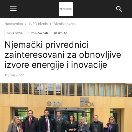
Naslovnica
INFO biznis
Biznis novosti
INFO biznis
Biznis novosti
Istaknuto
Njemački privrednici
zainteresovani za obnovljive
izvore energije i inovacije
15/04/2022