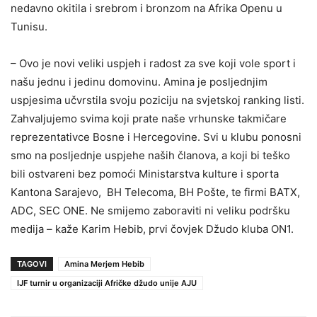
nedavno okitila i srebrom i bronzom na Afrika Openu u
Tunisu.
– Ovo je novi veliki uspjeh i radost za sve koji vole sport i
našu jednu i jedinu domovinu. Amina je posljednjim
uspjesima učvrstila svoju poziciju na svjetskoj ranking listi.
Zahvaljujemo svima koji prate naše vrhunske takmičare
reprezentativce Bosne i Hercegovine. Svi u klubu ponosni
smo na posljednje uspjehe naših članova, a koji bi teško
bili ostvareni bez pomoći Ministarstva kulture i sporta
Kantona Sarajevo, BH Telecoma, BH Pošte, te firmi BATX,
ADC, SEC ONE. Ne smijemo zaboraviti ni veliku podršku
medija – kaže Karim Hebib, prvi čovjek Džudo kluba ON1.
TAGOVI
Amina Merjem Hebib
IJF turnir u organizaciji Afričke džudo unije AJU