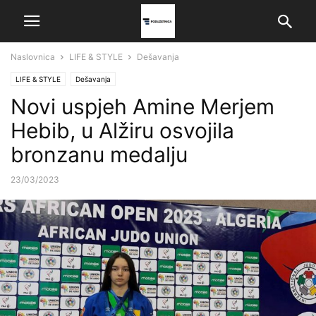
Naslovnica
LIFE & STYLE
Dešavanja
LIFE & STYLE
Dešavanja
Novi uspjeh Amine Merjem
Hebib, u Alžiru osvojila
bronzanu medalju
23/03/2023