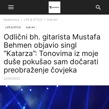
Naslovnica
LIFE & STYLE
Kult Art
LIFE & STYLE
Kult Art
Odlični bh. gitarista Mustafa
Behmen objavio singl
“Katarza”: Tonovima iz moje
duše pokušao sam dočarati
preobraženje čovjeka
22/04/2022