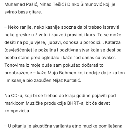
Muhamed Pašić, Nihad Tešić i Dinko Šimunović koji je
svirao bass gitare.
– Neko ranije, neko kasnije spozna da bi trebao ispraviti
neke greške u životu i zauzeti pravilniji kurs. To se može
desiti na polju vjere, ljubavi, odnosa u porodici… Katarza
(osvješćenje) je poželjna i pozitivna stvar koja se desi pa
osoba stane pred ogledalo i kaže “od danas ću ovako”.
Tonovima iz moje duše sam pokušao dočarati to
preobraženje – kaže Mujo Behmen koji dodaje da je za ton
i miksanje bio zadužen Nijaz Kurtalić.
Na CD-u, koji bi se trebao do kraja godine pojaviti pod
markicom Muzičke produkcije BHRT-a, bit će devet
kompozicija.
– U pitanju je akustična varijanta etno muzike pomiješana